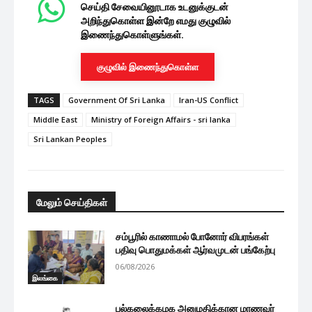
செய்தி சேவையினூடாக உடனுக்குடன்
அறிந்துகொள்ள இன்றே எமது குழுவில்
இணைந்துகொள்ளுங்கள்.
குழுவில் இணைந்துகொள்ள
TAGS
Government Of Sri Lanka
Iran-US Conflict
Middle East
Ministry of Foreign Affairs - sri lanka
Sri Lankan Peoples
மேலும் செய்திகள்
சம்பூரில் காணாமல் போனோர் விபரங்கள்
பதிவு பொதுமக்கள் ஆர்வமுடன் பங்கேற்பு
06/08/2026
இலங்கை
பல்கலைக்கழக அனுமதிக்கான மாணவர்