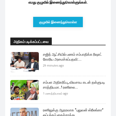
எமது குழுவில் இணைந்துகொள்ளுங்கள்.
குழுவில் இணைந்துகொள்ள
அதிகம் படிக்கப்பட்டவை
சஜித் ஆட்சியில் பணம் சம்பாதிக்க ரிஷாட்
கோரிய அமைச்சுப்பதவி:...
29 minutes ago
சம்பள அதிகரிப்பு, விவசாய கடன் தள்ளுபடி
சாத்தியமா..! ரணிலை...
1 மணத்தியாலம் ago
ரணிலுக்கு ஆதரவாக “புலுவன் ஸ்ரீலங்கா”
ஒப்பந்தம் கைச்சாத்து