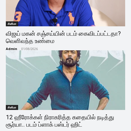
சினிமா
விஜய் மகன் சஞ்சய்யின் படம் கைவிடப்பட்டதா?
வெளிவந்த உண்மை
Admin
-
01/08/2026
சினிமா
12 ஹீரோக்கள் நிராகரித்த கதையில் நடித்து
சூர்யா.. படம் ப்ளாக் பஸ்டர் ஹிட்