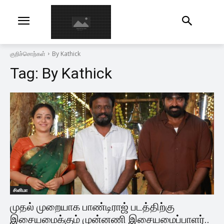
குறிச்சொற்கள்
By Kathick
Tag:
By Kathick
சினிமா
முதல் முறையாக பாண்டிராஜ் படத்திற்கு
இசையமைக்கும் முன்னணி இசையமைப்பாளர்..