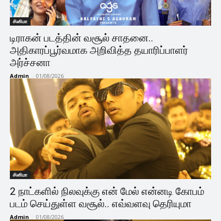
சினிமா
டிராகன் படத்தின் வசூல் சாதனை..
அதிகாரப்பூர்வமாக அறிவித்த தயாரிப்பாளர்
அர்ச்சனா
Admin
-
01/08/2026
சினிமா
2 நாட்களில் நிலவுக்கு என் மேல் என்னடி கோபம்
படம் செய்துள்ள வசூல்.. எவ்வளவு தெரியுமா
Admin
-
01/08/2026