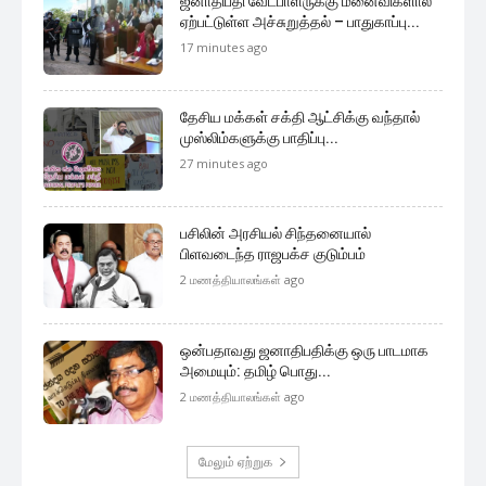
ஜனாதிபதி வேட்பாளருக்கு மனைவிகளால்
ஏற்பட்டுள்ள அச்சுறுத்தல் – பாதுகாப்பு...
17 minutes ago
தேசிய மக்கள் சக்தி ஆட்சிக்கு வந்தால்
முஸ்லிம்களுக்கு பாதிப்பு...
27 minutes ago
பசிலின் அரசியல் சிந்தனையால்
பிளவடைந்த ராஜபக்ச குடும்பம்
2 மணத்தியாலங்கள் ago
ஒன்பதாவது ஜனாதிபதிக்கு ஒரு பாடமாக
அமையும்: தமிழ் பொது...
2 மணத்தியாலங்கள் ago
மேலும் ஏற்றுக