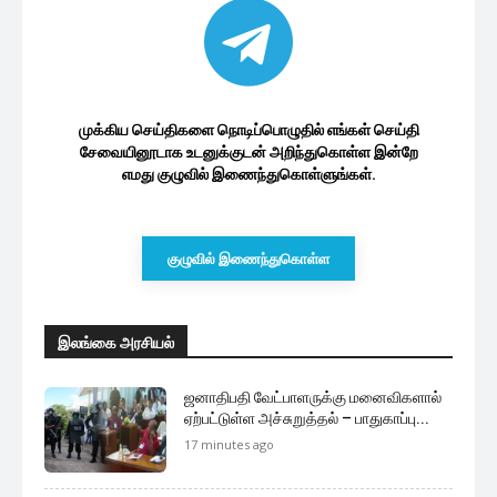
முக்கிய செய்திகளை நொடிப்பொழுதில் எங்கள் செய்தி
சேவையினூடாக உடனுக்குடன் அறிந்துகொள்ள இன்றே
எமது குழுவில் இணைந்துகொள்ளுங்கள்.
குழுவில் இணைந்துகொள்ள
இலங்கை அரசியல்
ஜனாதிபதி வேட்பாளருக்கு மனைவிகளால்
ஏற்பட்டுள்ள அச்சுறுத்தல் – பாதுகாப்பு...
17 minutes ago