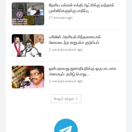
தேசிய மக்கள் சக்தி ஆட்சிக்கு வந்தால்
முஸ்லிம்களுக்கு பாதிப்பு...
27 minutes ago
பசிலின் அரசியல் சிந்தனையால்
பிளவடைந்த ராஜபக்ச குடும்பம்
2 மணத்தியாலங்கள் ago
ஒன்பதாவது ஜனாதிபதிக்கு ஒரு பாடமாக
அமையும்: தமிழ் பொது...
2 மணத்தியாலங்கள் ago
மேலும் ஏற்றுக