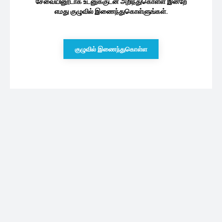
சேவையினூடாக உடனுக்குடன் அறிந்துகொள்ள இன்றே
எமது குழுவில் இணைந்துகொள்ளுங்கள்.
குழுவில் இணைந்துகொள்ள
புதியவை
சீரியல் நடிகை கண்மணி மனோகரன் வீட்டில்
விசேஷம்.. வீடியோவுக்கு குவியும் வாழ்த்து
07/08/2026
வாகன இறக்குமதி தடை நீக்கம் : அமைச்சர்
வெளியிட்ட மகிழ்ச்சித் தகவல்