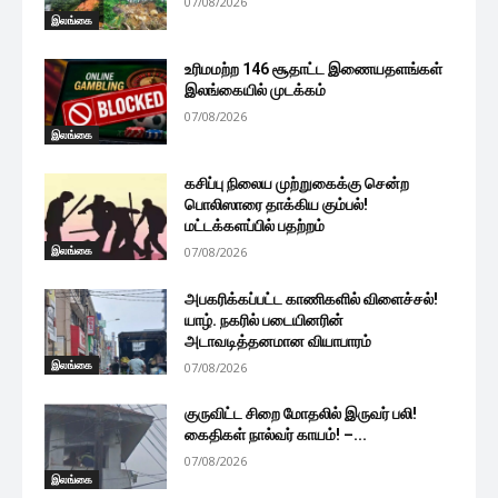
07/08/2026
இலங்கை
உரிமமற்ற 146 சூதாட்ட இணையதளங்கள்
இலங்கையில் முடக்கம்
07/08/2026
இலங்கை
கசிப்பு நிலைய முற்றுகைக்கு சென்ற
பொலிஸாரை தாக்கிய கும்பல்!
மட்டக்களப்பில் பதற்றம்
இலங்கை
07/08/2026
அபகரிக்கப்பட்ட காணிகளில் விளைச்சல்!
யாழ். நகரில் படையினரின்
அடாவடித்தனமான வியாபாரம்
இலங்கை
07/08/2026
குருவிட்ட சிறை மோதலில் இருவர் பலி!
கைதிகள் நால்வர் காயம்! –...
07/08/2026
இலங்கை