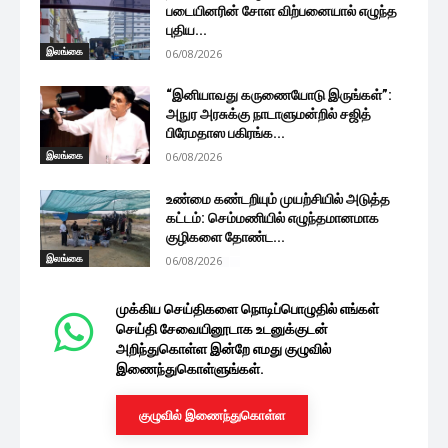
படையினரின் சோள விற்பனையால் எழுந்த
புதிய...
இலங்கை
06/08/2026
“இனியாவது கருணையோடு இருங்கள்”:
அநுர அரசுக்கு நாடாளுமன்றில் சஜித்
பிரேமதாஸ பகிரங்க...
இலங்கை
06/08/2026
உண்மை கண்டறியும் முயற்சியில் அடுத்த
கட்டம்: செம்மணியில் எழுந்தமானமாக
குழிகளை தோண்ட...
இலங்கை
06/08/2026
முக்கிய செய்திகளை நொடிப்பொழுதில் எங்கள்
செய்தி சேவையினூடாக உடனுக்குடன்
அறிந்துகொள்ள இன்றே எமது குழுவில்
இணைந்துகொள்ளுங்கள்.
குழுவில் இணைந்துகொள்ள