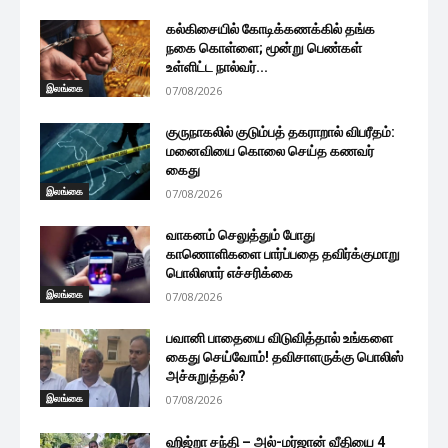
கல்கிசையில் கோடிக்கணக்கில் தங்க
நகை கொள்ளை; மூன்று பெண்கள்
உள்ளிட்ட நால்வர்...
இலங்கை
07/08/2026
குருநாகலில் குடும்பத் தகராறால் விபரீதம்:
மனைவியை கொலை செய்த கணவர்
கைது
இலங்கை
07/08/2026
வாகனம் செலுத்தும் போது
காணொளிகளை பார்ப்பதை தவிர்க்குமாறு
பொலிஸார் எச்சரிக்கை
இலங்கை
07/08/2026
பவானி பாதையை விடுவித்தால் உங்களை
கைது செய்வோம்! தவிசாளருக்கு பொலிஸ்
அச்சுறுத்தல்?
இலங்கை
07/08/2026
ஹிஜ்றா சந்தி – அல்-மர்ஜான் வீதியை 4