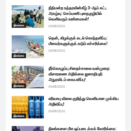
நீதிமன்ற உத்தரவின்கீழ் 3-ஆம் கட்ட
அகழ்வு: செம்மணி புதைகுழியில்
வெளிவரும் உண்மைகள்!
இலங்கை
06/08/2026
தென், கிழக்குக் கடல் கொந்தளிப்பு:
மீனவர்களுக்குக் கடும் எச்சரிக்கை!
06/08/2026
இலங்கை
நீர்கொழும்பு சிறைச்சாலை வன்முறை:
விசாரணை அறிக்கை ஜனாதிபதி
அநுரவிடம் கையளிப்பு!
இலங்கை
06/08/2026
எரிவாயு விலை குறித்து வெளியான முக்கிய
அறிவிப்பு!
06/08/2026
இலங்கை
நிலங்களை மீள ஒப்படைக்கக் கோரிக்கை: