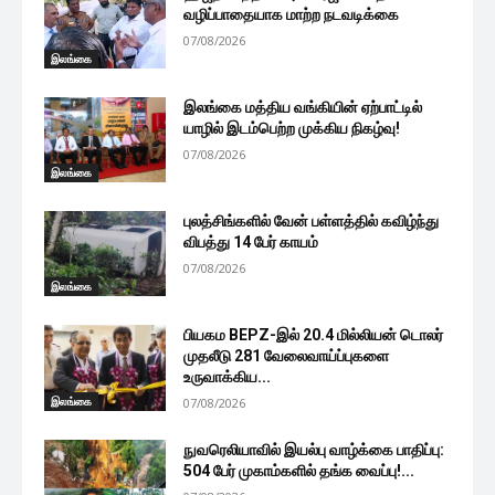
வழிப்பாதையாக மாற்ற நடவடிக்கை
07/08/2026
இலங்கை
இலங்கை மத்திய வங்கியின் ஏற்பாட்டில்
யாழில் இடம்பெற்ற முக்கிய நிகழ்வு!
07/08/2026
இலங்கை
புலத்சிங்களில் வேன் பள்ளத்தில் கவிழ்ந்து
விபத்து 14 பேர் காயம்
07/08/2026
இலங்கை
பியகம BEPZ-இல் 20.4 மில்லியன் டொலர்
முதலீடு 281 வேலைவாய்ப்புகளை
உருவாக்கிய...
இலங்கை
07/08/2026
நுவரெலியாவில் இயல்பு வாழ்க்கை பாதிப்பு:
504 பேர் முகாம்களில் தங்க வைப்பு!...