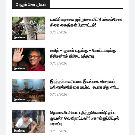
மேலும் செய்திகள்
வாயிற்கதவை முற்றுகையிட்டு பல்லன்சேன
சிறை கைதிகள் போராட்டம்!
07/08/2026
இலங்கை
லலித் – குகன் வழக்கு – கோட்டாவுக்கு
நீதிமன்றம் விசேட உத்தரவு
07/08/2026
இலங்கை
இரத்தக்களரியான இலங்கை சிறைகள்;
பலி எண்ணிக்கை உயர்வு! கூரை மீது ஏறி...
07/08/2026
இலங்கை
தொலைபேசியை பறித்துகொண்டு தப்ப
முயன்ற வெளிநாட்டவர்! கொள்ளுப்பிட்டில்
பரபரப்பு
இலங்கை
07/08/2026