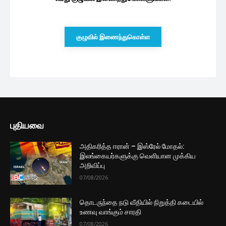
குழுவில் இணைந்துகொள்ள
புதியவை
அதிகரித்த ஈரான் – இஸ்ரேல் மோதல்:
இலங்கையர்களுக்கு வெளியான முக்கிய
அறிவிப்பு
07/08/2026
தொடருந்தை நடு வீதியில் நிறுத்தி கடையில்
உணவு வாங்கும் சாரதி
07/08/2026