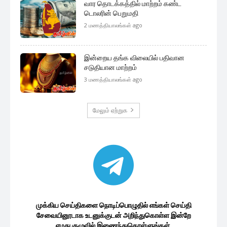
வார தொடக்கத்தில் மாற்றம் கண்ட
டொலரின் பெறுமதி
2 மணத்தியாலங்கள் ago
இன்றைய தங்க விலையில் பதிவான
சடுதியான மாற்றம்
3 மணத்தியாலங்கள் ago
மேலும் ஏற்றுக
முக்கிய செய்திகளை நொடிப்பொழுதில் எங்கள் செய்தி
சேவையினூடாக உடனுக்குடன் அறிந்துகொள்ள இன்றே
எமது குழுவில் இணைந்துகொள்ளுங்கள்.