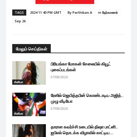
TAGS
2024 11:40 PM GMT
By Parthiban.A
in நேர்காணல்
Sep 26
மேலும் செய்திகள்
பிரியங்கா மோகன் சேலையில் கியூட்
புகைப்படங்கள்
07/08/2026
சினிமா
ரேஸில் ஜெயித்தபின் கொண்டாடிய அஜித்..
முழு வீடியோ
07/08/2026
சினிமா
தாராள கவர்ச்சி உடையில் திஷா பாட்னி..
ஐபிஎல் தொடக்க விழாவில் காட்டிய...