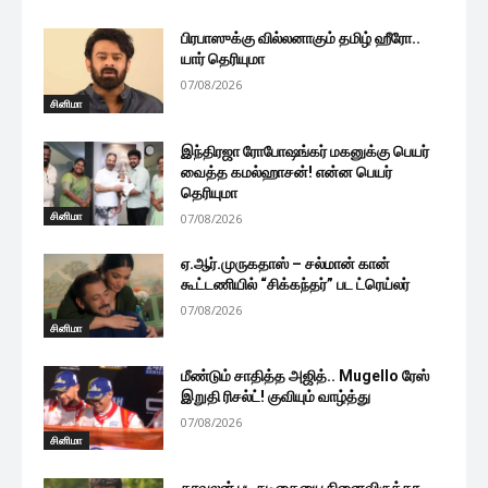
பிரபாஸுக்கு வில்லனாகும் தமிழ் ஹீரோ..
யார் தெரியுமா
07/08/2026
சினிமா
இந்திரஜா ரோபோஷங்கர் மகனுக்கு பெயர்
வைத்த கமல்ஹாசன்! என்ன பெயர்
தெரியுமா
சினிமா
07/08/2026
ஏ.ஆர்.முருகதாஸ் – சல்மான் கான்
கூட்டணியில் “சிக்கந்தர்” பட ட்ரெய்லர்
07/08/2026
சினிமா
மீண்டும் சாதித்த அஜித்.. Mugello ரேஸ்
இறுதி ரிசல்ட்! குவியும் வாழ்த்து
07/08/2026
சினிமா