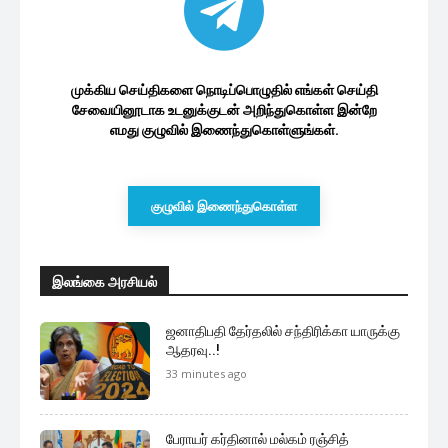
முக்கிய செய்திகளை நொடிப்பொழுதில் எங்கள் செய்தி
சேவையினூடாக உடனுக்குடன் அறிந்துகொள்ள இன்றே
எமது குழுவில் இணைந்துகொள்ளுங்கள்.
குழுவில் இணைந்துகொள்ள
இலங்கை அரசியல்
ஜனாதிபதி தேர்தலில் சந்திரிக்கா யாருக்கு
ஆதரவு..!
33 minutes ago
பேராயர் கர்தினால் மல்கம் ரஞ்சித்