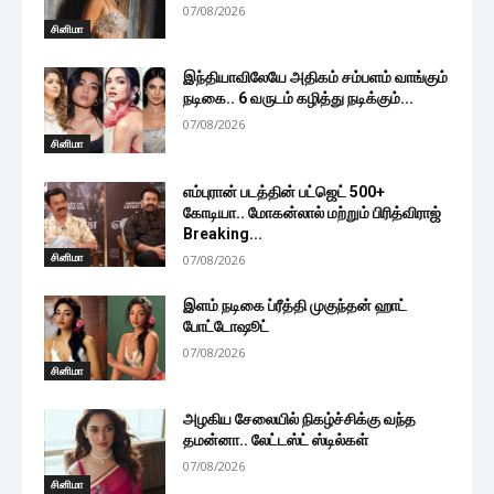
07/08/2026
சினிமா
இந்தியாவிலேயே அதிகம் சம்பளம் வாங்கும்
நடிகை.. 6 வருடம் கழித்து நடிக்கும்...
07/08/2026
சினிமா
எம்புரான் படத்தின் பட்ஜெட் 500+
கோடியா.. மோகன்லால் மற்றும் பிரித்விராஜ்
Breaking...
சினிமா
07/08/2026
இளம் நடிகை ப்ரீத்தி முகுந்தன் ஹாட்
போட்டோஷூட்
07/08/2026
சினிமா
அழகிய சேலையில் நிகழ்ச்சிக்கு வந்த
தமன்னா.. லேட்டஸ்ட் ஸ்டில்கள்
07/08/2026
சினிமா