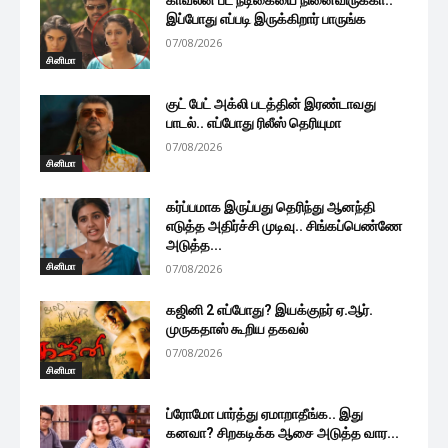
காவலன் பட நடிகையை நினைவிருக்கா..
இப்போது எப்படி இருக்கிறார் பாருங்க
07/08/2026
சினிமா
குட் பேட் அக்லி படத்தின் இரண்டாவது
பாடல்.. எப்போது ரிலீஸ் தெரியுமா
07/08/2026
சினிமா
கர்ப்பமாக இருப்பது தெரிந்து ஆனந்தி
எடுத்த அதிர்ச்சி முடிவு.. சிங்கப்பெண்ணே
அடுத்த...
சினிமா
07/08/2026
கஜினி 2 எப்போது? இயக்குநர் ஏ.ஆர்.
முருகதாஸ் கூறிய தகவல்
07/08/2026
சினிமா
ப்ரோமோ பார்த்து ஏமாறாதீங்க.. இது
கனவா? சிறகடிக்க ஆசை அடுத்த வார...