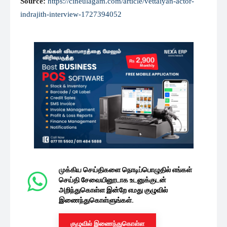
Source:
https://cineulagam.com/article/vettaiyan-actor-
indrajith-interview-1727394052
முக்கிய செய்திகளை நொடிப்பொழுதில் எங்கள்
செய்தி சேவையினூடாக உடனுக்குடன்
அறிந்துகொள்ள இன்றே எமது குழுவில்
இணைந்துகொள்ளுங்கள்.
குழுவில் இணைந்துகொள்ள