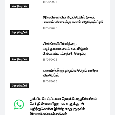
18/06/2026
தொழில்நுட்பம்
அமெரிக்காவின் ஆர்ட்டெமிஸ் நிலவுப்
பயணம்: சீனாவுக்கு சவால் விடுக்கும் ட்ரம்ப்
18/06/2026
தொழில்நுட்பம்
விண்வெளியில் விந்தை:
கருந்துளைகளைக் கூட மிஞ்சும்
பிரம்மாண்ட நட்சத்திர வெடிப்பு
தொழில்நுட்பம்
18/06/2026
நாசாவில் இருந்து ஓய்வு பெறும் சுனிதா
வில்லியம்ஸ்
18/06/2026
தொழில்நுட்பம்
முக்கிய செய்திகளை நொடிப்பொழுதில் எங்கள்
செய்தி சேவையினூடாக உடனுக்குடன்
அறிந்துகொள்ள இன்றே எமது குழுவில்
இணைந்துகொள்ளுங்கள்.