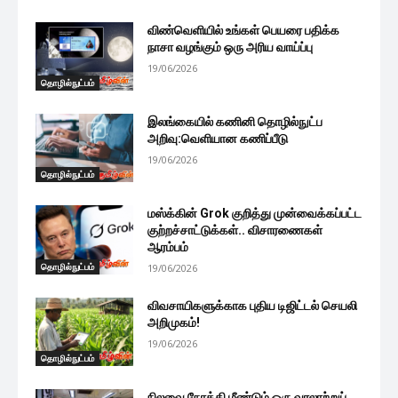
விண்வெளியில் உங்கள் பெயரை பதிக்க
நாசா வழங்கும் ஒரு அரிய வாய்ப்பு
19/06/2026
தொழில்நுட்பம்
இலங்கையில் கணினி தொழில்நுட்ப
அறிவு:வெளியான கணிப்பீடு
19/06/2026
தொழில்நுட்பம்
மஸ்க்கின் Grok குறித்து முன்வைக்கப்பட்ட
குற்றச்சாட்டுக்கள்.. விசாரணைகள்
ஆரம்பம்
தொழில்நுட்பம்
19/06/2026
விவசாயிகளுக்காக புதிய டிஜிட்டல் செயலி
அறிமுகம்!
19/06/2026
தொழில்நுட்பம்
நிலவை நோக்கி மீண்டும் ஒரு வரலாற்றுப்