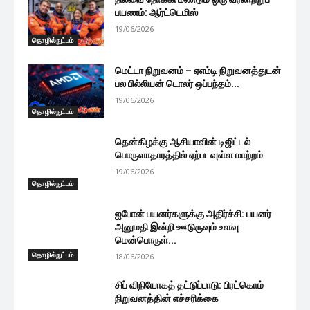
பயணம்: ஆர்ட்டெமிஸ்
19/06/2026
தொழில்நுட்பம்
மெட்டா நிறுவனம் – ஏஎம்டி நிறுவனத்துடன்
பல பில்லியன் டொலர் ஒப்பந்தம்...
19/06/2026
தொழில்நுட்பம்
தென்கிழக்கு ஆசியாவின் டிஜிட்டல்
பொருளாதாரத்தில் ஏற்படவுள்ள மாற்றம்
19/06/2026
தொழில்நுட்பம்
ஐபோன் பயனர்களுக்கு அதிர்ச்சி: பயனர்
அனுமதி இன்றி ஊடுருவும் உளவு
மென்பொருள்...
தொழில்நுட்பம்
18/06/2026
சிப் விநியோகத் தட்டுப்பாடு: பிரட்கொம்
நிறுவனத்தின் எச்சரிக்கை