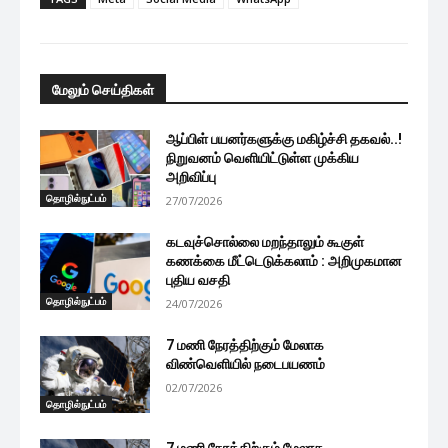
மேலும் செய்திகள்
ஆப்பிள் பயனர்களுக்கு மகிழ்ச்சி தகவல்..!
நிறுவனம் வெளியிட்டுள்ள முக்கிய
அறிவிப்பு
தொழில்நுட்பம்
27/07/2026
கடவுச்சொல்லை மறந்தாலும் கூகுள்
கணக்கை மீட்டெடுக்கலாம் : அறிமுகமான
புதிய வசதி
தொழில்நுட்பம்
24/07/2026
7 மணி நேரத்திற்கும் மேலாக
விண்வெளியில் நடைபயணம்
02/07/2026
தொழில்நுட்பம்