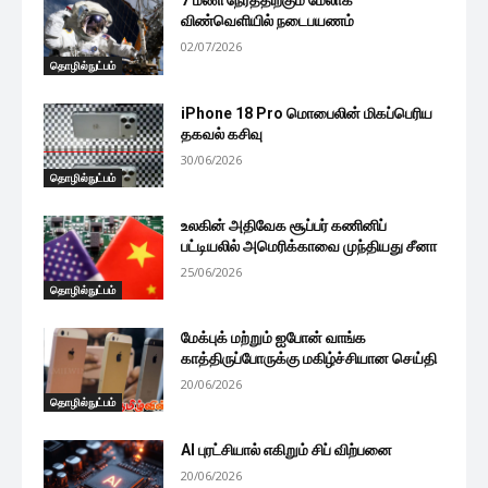
7 மணி நேரத்திற்கும் மேலாக
விண்வெளியில் நடைபயணம்
02/07/2026
தொழில்நுட்பம்
iPhone 18 Pro மொபைலின் மிகப்பெரிய
தகவல் கசிவு
30/06/2026
தொழில்நுட்பம்
உலகின் அதிவேக சூப்பர் கணினிப்
பட்டியலில் அமெரிக்காவை முந்தியது சீனா
25/06/2026
தொழில்நுட்பம்
மேக்புக் மற்றும் ஐபோன் வாங்க
காத்திருப்போருக்கு மகிழ்ச்சியான செய்தி
20/06/2026
தொழில்நுட்பம்
AI புரட்சியால் எகிறும் சிப் விற்பனை
20/06/2026