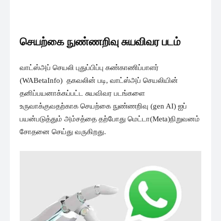
செயற்கை நுண்ணறிவு சுயவிவர படம்
வாட்ஸ்அப் செயலி புதுப்பிப்பு கண்காணிப்பாளர்
(WABetaInfo) தகவலின் படி, வாட்ஸ்அப் செயலியின்
தனிப்பயனாக்கப்பட்ட சுயவிவர படங்களை
உருவாக்குவதற்காக செயற்கை நுண்ணறிவு (gen AI) ஐப்
பயன்படுத்தும் அம்சத்தை தற்போது மெட்டா(Meta)நிறுவனம்
சோதனை செய்து வருகிறது.