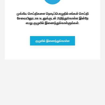
முக்கிய செய்திகளை நொடிப்பொழுதில் எங்கள் செய்தி
சேவையினூடாக உடனுக்குடன் அறிந்துகொள்ள இன்றே
எமது குழுவில் இணைந்துகொள்ளுங்கள்.
குழுவில் இணைந்துகொள்ள
புதியவை
நஸ்ரல்லா படுகொலை எதிரொலி : ஈரான் ஆன்மிக
தலைவர் இரகசிய இடத்திற்கு மாற்றம்
06/08/2026