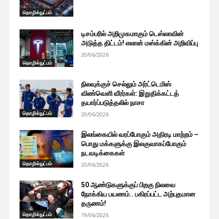
தொழில்நுட்பம்
டிசம்பரில் அறிமுகமாகும் டெஸ்லாவின்
அடுத்த திட்டம்! எலான் மஸ்க்கின் அறிவிப்பு
20/06/2026
தொழில்நுட்பம்
நிலவுக்குச் செல்லும் அர்ட்டெமிஸ்
விண்வெளி வீரர்கள்: இறுதிக்கட்டத்
தயார்ப்படுத்தலில் நாசா
தொழில்நுட்பம்
20/06/2026
இலங்கையில் வரப்போகும் அதிரடி மாற்றம் –
பொது மக்களுக்கு இலகுவாகப்போகும்
நடவடிக்கைகள்
தொழில்நுட்பம்
20/06/2026
50 ஆண்டுகளுக்குப் பிறகு நிலவை
நோக்கிய பயணம்.. பகிரப்பட்ட அற்புதமான
தருணம்!
தொழில்நுட்பம்
19/06/2026