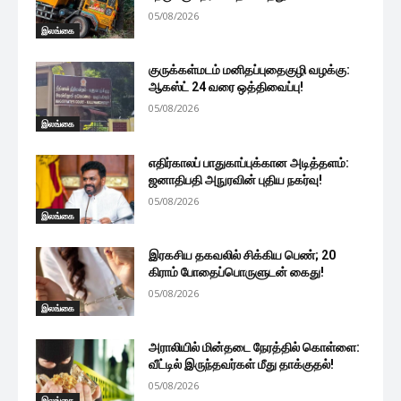
05/08/2026
இலங்கை
குருக்கள்மடம் மனிதப்புதைகுழி வழக்கு:
ஆகஸ்ட் 24 வரை ஒத்திவைப்பு!
05/08/2026
இலங்கை
எதிர்காலப் பாதுகாப்புக்கான அடித்தளம்:
ஜனாதிபதி அநுரவின் புதிய நகர்வு!
05/08/2026
இலங்கை
இரகசிய தகவலில் சிக்கிய பெண்; 20
கிராம் போதைப்பொருளுடன் கைது!
05/08/2026
இலங்கை
அராலியில் மின்தடை நேரத்தில் கொள்ளை:
வீட்டில் இருந்தவர்கள் மீது தாக்குதல்!
05/08/2026
இலங்கை