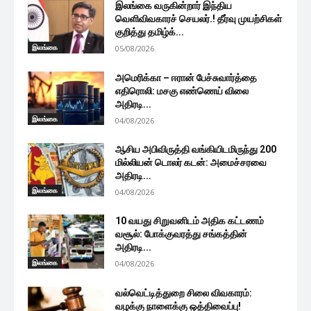
இலங்கை வருகின்றார் இந்திய
வெளிவிவகாரச் செயலர்.! தீர்வு முயற்சிகள்
குறித்து தமிழ்க்...
இலங்கை
05/08/2026
அமெரிக்கா – ஈரான் பேச்சுவார்த்தை
எதிரொலி: மசகு எண்ணெய் விலை
அதிரடி...
இலங்கை
04/08/2026
ஆசிய அபிவிருத்தி வங்கியிடமிருந்து 200
மில்லியன் டொலர் கடன்: அமைச்சரவை
அதிரடி...
இலங்கை
04/08/2026
10 வயது சிறுவனிடம் அதிக கட்டணம்
வசூல்: போக்குவரத்து சங்கத்தின்
அதிரடி...
இலங்கை
04/08/2026
வல்வெட்டித்துறை சிலை விவகாரம்:
வழக்கு நாளைக்கு ஒத்திவைப்பு!