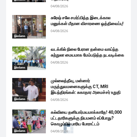
04/08/2026
சுரேஷ் சலே சமர்ப்பித்த இடைக்கால
மனுக்கள் மீதான விசாரணை ஒத்திவைப்பு!
04/08/2026
இலங்கை
வடக்கில் நிலை பேரான தன்மை வாய்ந்த
சுற்றுலா மையமாக மேம்படுத்த நடவடிக்கை
04/08/2026
இலங்கை
முல்லைத்தீவு, மன்னார்
மருத்துவமனைகளுக்கு CT, MRI
இயந்திரங்கள்: சுகாதார அமைச்சர் உறுதி
இலங்கை
04/08/2026
கல்வியை தனியார்மயமாக்காதே! 40,000
பட்டதாரிகளுக்கு நியமனம் எப்போது?
கொழும்பில் பாரிய போராட்டம்
இலங்கை
04/08/2026