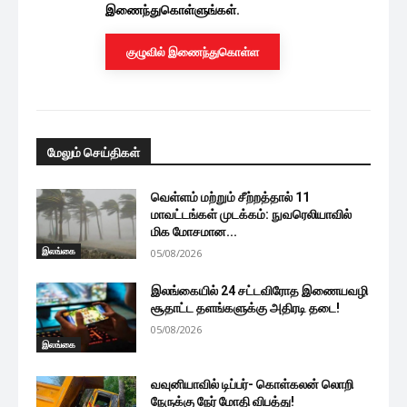
இணைந்துகொள்ளுங்கள்.
குழுவில் இணைந்துகொள்ள
மேலும் செய்திகள்
வெள்ளம் மற்றும் சீற்றத்தால் 11
மாவட்டங்கள் முடக்கம்: நுவரெலியாவில்
மிக மோசமான...
இலங்கை
05/08/2026
இலங்கையில் 24 சட்டவிரோத இணையவழி
சூதாட்ட தளங்களுக்கு அதிரடி தடை!
05/08/2026
இலங்கை
வவுனியாவில் டிப்பர்- கொள்கலன் லொறி
நேருக்கு நேர் மோதி விபத்து!