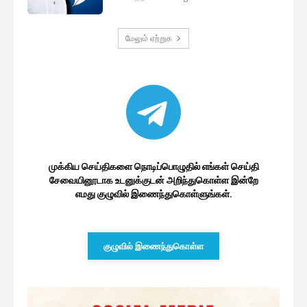
மேலும் ஏற்றுக
முக்கிய செய்திகளை நொடிப்பொழுதில் எங்கள் செய்தி
சேவையினூடாக உடனுக்குடன் அறிந்துகொள்ள இன்றே
எமது குழுவில் இணைந்துகொள்ளுங்கள்.
குழுவில் இணைந்துகொள்ள