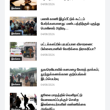
04/08/2026
இலங்கை
பலாலி காணி இழப்பீட்டுக் கூட்டம்
போர்க்களமானது: மண்டபத்திற்குள் புகுந்து
பொலிஸார் அதிரடி...
இலங்கை
04/08/2026
மட்டக்களப்பில் பரபரப்பான விசாரணை:
பிள்ளையானின் கோரிக்கை நிராகரிப்பா?
04/08/2026
இலங்கை
நுவரெலியாவில் கனமழை கோரத் தாக்கம்;
நூற்றுக்கணக்கான குடும்பங்கள்
இடம்பெயர்வு
இலங்கை
04/08/2026
ஜூலை மாதத்தில் வெளிநாட்டு
வேலைவாய்ப்புக்குச் சென்ற
இலங்கையர்களின் எண்ணிக்கை
அதிகரிப்பு
இலங்கை