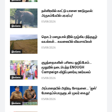
நள்ளிரவில் காட்டு யானை ஊடுருவல்:
அருகம்பேயில் பரபரப்பு!
05/08/2026
இலங்கை
தொடர் மழையால் நீரில் மூழ்கிய நிந்தவூர்
வயல்கள்… கவலையில் விவசாயிகள்
05/08/2026
இலங்கை
குழந்தைகளின் பசியை ஒழிப்போம்…
மூதூரில் நடைபெற்ற ENOUGH
Campaign விழிப்புணர்வு ஊர்வலம்
இலங்கை
05/08/2026
அம்பாறையில் அதிரடி சோதனை… ‘ஐஸ்’
போதைப்பொருளுடன் மூவர் கைது!
05/08/2026
இலங்கை