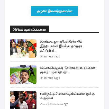
குழுவில் இணைந்துகொள்ள
அதிகம் படிக்கப்பட்டவை
இலங்கை ஜனாதிபதி தேர்தலில்
இந்தியாவின் இலக்கு: தமிழரசு
கட்சியிடம்...
34 minutes ago
விவசாயிகளுக்கு நிலையான உர நிவாரண
முறை – ஜனாதிபதி...
44 minutes ago
ரணிலுக்கு ஆதரவு வழங்கியவர்களுக்கு
அதிர்ச்சி
2 மணத்தியாலங்கள் ago