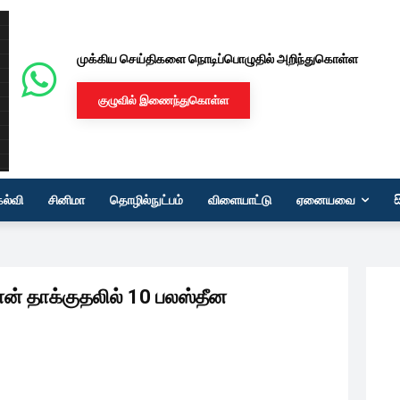
முக்கிய செய்திகளை நொடிப்பொழுதில் அறிந்துகொள்ள
குழுவில் இணைந்துகொள்ள
கல்வி
சினிமா
தொழில்நுட்பம்
விளையாட்டு
ஏனையவை
ான் தாக்குதலில் 10 பலஸ்தீன