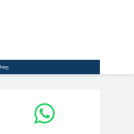
සිංහල