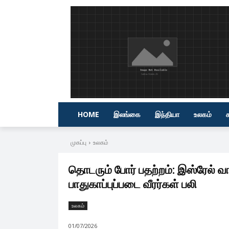
HOME
இலங்கை
இந்தியா
உலகம்
முகப்பு
உலகம்
தொடரும் போர் பதற்றம்: இஸ்ரேல் வ
பாதுகாப்புப்படை வீரர்கள் பலி
உலகம்
01/07/2026