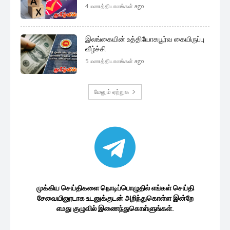
4 மணத்தியாலங்கள் ago
இலங்கையின் உத்தியோகபூர்வ கையிருப்பு
வீழ்ச்சி
5 மணத்தியாலங்கள் ago
மேலும் ஏற்றுக
முக்கிய செய்திகளை நொடிப்பொழுதில் எங்கள் செய்தி
சேவையினூடாக உடனுக்குடன் அறிந்துகொள்ள இன்றே
எமது குழுவில் இணைந்துகொள்ளுங்கள்.