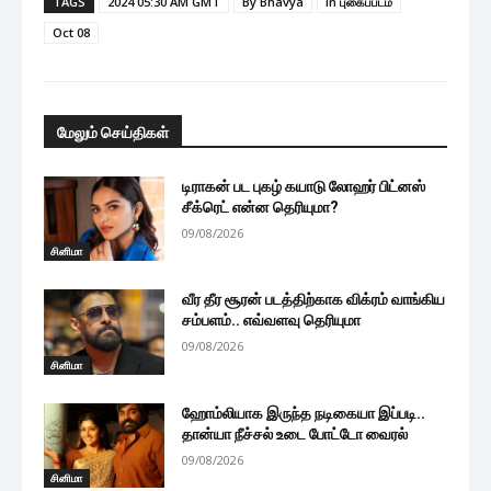
TAGS
2024 05:30 AM GMT
By Bhavya
in புகைப்படம்
Oct 08
மேலும் செய்திகள்
டிராகன் பட புகழ் கயாடு லோஹர் பிட்னஸ்
சீக்ரெட் என்ன தெரியுமா?
09/08/2026
சினிமா
வீர தீர சூரன் படத்திற்காக விக்ரம் வாங்கிய
சம்பளம்.. எவ்வளவு தெரியுமா
09/08/2026
சினிமா
ஹோம்லியாக இருந்த நடிகையா இப்படி..
தான்யா நீச்சல் உடை போட்டோ வைரல்
09/08/2026
சினிமா