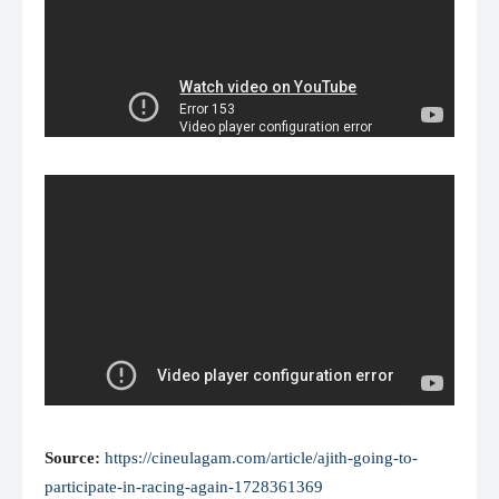
Source:
https://cineulagam.com/article/ajith-going-to-
participate-in-racing-again-1728361369