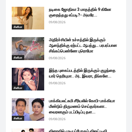
நடிகை ஜோதிகா 3 மாதத்தில் 9 கிலோ
குறைத்தது எப்படி?- அவரே...
09/08/2026
சினிமா
அதிர்ச்சியின் உச்சத்தில் இருக்கும்
ஆனந்திக்கு ஏற்பட்ட ஆபத்து… பரபரப்பான
சிங்கப்பெண்ணே புரொமோ
சினிமா
09/08/2026
இந்த புகைப்படத்தில் இருக்கும் குழந்தை
யார் தெரியுமா.. அட இவரா, நீங்களே...
09/08/2026
சினிமா
பாக்கியலட்சுமி சீரியலில் கோபி-பாக்கியா
மீண்டும் திருமணம் செய்தார்களா..
வைரலாகும் படப்பிடிப்பு தள...
சினிமா
09/08/2026
விரைவில் முடியப்போகும் விஜய் டிவி