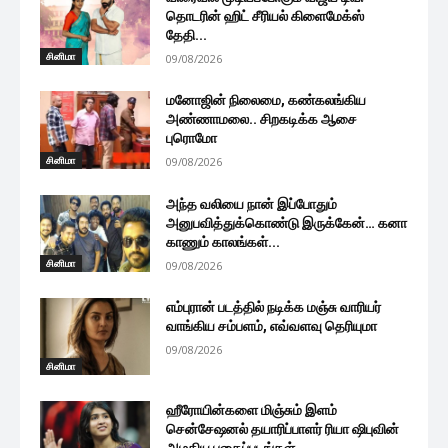
தொடரின் ஹிட் சீரியல் கிளைமேக்ஸ்
தேதி...
சினிமா
09/08/2026
மனோஜின் நிலைமை, கண்கலங்கிய
அண்ணாமலை.. சிறகடிக்க ஆசை
புரொமோ
சினிமா
09/08/2026
அந்த வலியை நான் இப்போதும்
அனுபவித்துக்கொண்டு இருக்கேன்… கனா
காணும் காலங்கள்...
சினிமா
09/08/2026
எம்புரான் படத்தில் நடிக்க மஞ்சு வாரியர்
வாங்கிய சம்பளம், எவ்வளவு தெரியுமா
09/08/2026
சினிமா
ஹீரோயின்களை மிஞ்சும் இளம்
சென்சேஷனல் தயாரிப்பாளர் ரியா ஷிபுவின்