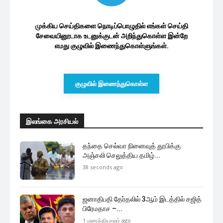
முக்கிய செய்திகளை நொடிப்பொழுதில் எங்கள் செய்தி
சேவையினூடாக உடனுக்குடன் அறிந்துகொள்ள இன்றே
எமது குழுவில் இணைந்துகொள்ளுங்கள்.
குழுவில் இணைந்துகொள்ள
இலங்கை அரசியல்
தந்தை செல்வா நினைவுத் தூபிக்கு
அஞ்சலி செலுத்திய தமிழ்...
38 seconds ago
ஜனாதிபதி தேர்தலில் 3ஆம் இடத்தில் சஜித்
பிரேமதாச –...
1 மணத்தியாலம் ago