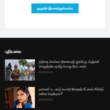
குழுவில் இணைந்துகொள்ள
புதியவை
தந்தை செல்வா நினைவுத் தூபிக்கு அஞ்சலி
செலுத்திய தமிழ் பொது வேட்பாளர்
09/08/2026
டிராகன் பட புகழ் கயாடு லோஹர் பிட்னஸ் சீக்ரெட்
என்ன தெரியுமா?
09/08/2026