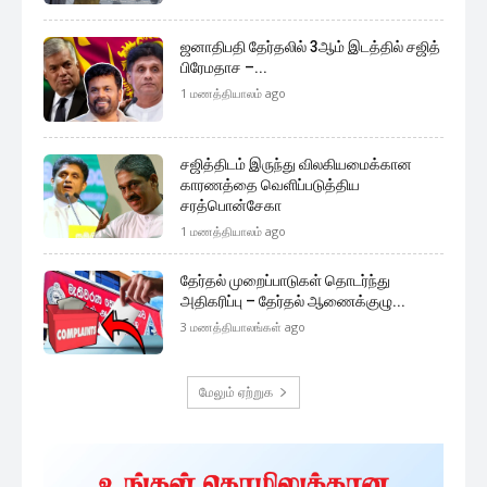
ஜனாதிபதி தேர்தலில் 3ஆம் இடத்தில் சஜித்
பிரேமதாச –...
1 மணத்தியாலம் ago
சஜித்திடம் இருந்து விலகியமைக்கான
காரணத்தை வெளிப்படுத்திய
சரத்பொன்சேகா
1 மணத்தியாலம் ago
தேர்தல் முறைப்பாடுகள் தொடர்ந்து
அதிகரிப்பு – தேர்தல் ஆணைக்குழு...
3 மணத்தியாலங்கள் ago
மேலும் ஏற்றுக