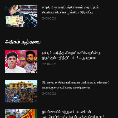
சாரதி அனுமதிப்பத்திரங்கள் தொடர்பில்
வெளியாகியுள்ள முக்கிய அறிவிப்பு
09/08/2026
அதிகம் படித்தவை
நாட்டில் அடுத்த சில நாட்களில் அரங்கேற
இருக்கும் சதித்திட்டம்…! அநுரகுமார
09/08/2026
அரகலய காணொளிகளை பகிர்ந்தால் சிக்கல் :
காவல்துறை விடுத்த எச்சரிக்கை
09/08/2026
இலங்கையில் சுற்றுலாப் பயணிகள்
படையெடுத்துள்ள இடம் : எங்கு தெரியுமா !