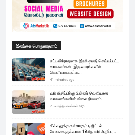
இலங்கை பொருளாதாரம்
சட்டவிரோதமாக இறக்குமதி செய்யப்பட்ட
வாகனங்கள்! இரு வாரங்களில்
வெளியாகவுள்ள...
41 minutes ago
வரி விதிப்பிற்கு பின்னர் வெளியான
வாகனங்களின் விலை நிலவரம்
2 மணத்தியாலங்கள் ago
சிக்கலுக்கு உள்ளாகும் டிஜிட்டல்
சேவைகளுக்கான 18வீத வரி விதிப்பு...