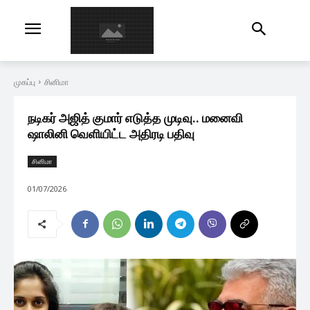
முகப்பு
சினிமா
நடிகர் அஜித் குமார் எடுத்த முடிவு.. மனைவி
ஷாலினி வெளியிட்ட அதிரடி பதிவு
சினிமா
01/07/2026