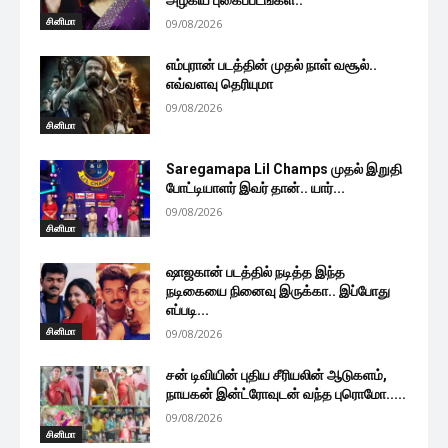
அழகிய புகைப்படங்கள்..
சினிமா
09/08/2026
எம்புரான் படத்தின் முதல் நாள் வசூல்..
எவ்வளவு தெரியுமா
09/08/2026
சினிமா
Saregamapa Lil Champs முதல் இறுதி
போட்டியாளர் இவர் தான்.. யார்...
09/08/2026
சினிமா
ஷாஜகான் படத்தில் நடித்த இந்த
நடிகையை நினைவு இருக்கா.. இப்போது
எப்படி...
சினிமா
09/08/2026
சன் டிவியின் புதிய சீரியலின் ஆடுகளம்,
நாயகன் இன்ட்ரோவுடன் வந்த புரொமோ.....
09/08/2026
சினிமா