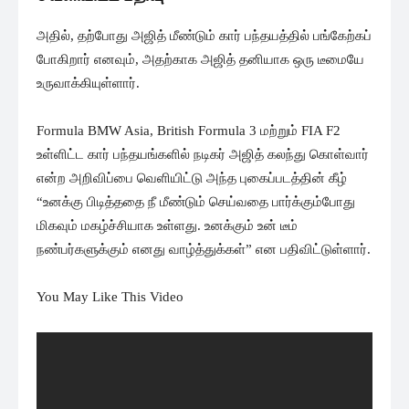
அதில், தற்போது அஜித் மீண்டும் கார் பந்தயத்தில் பங்கேற்கப்
போகிறார் எனவும், அதற்காக அஜித் தனியாக ஒரு டீமையே
உருவாக்கியுள்ளார்.
Formula BMW Asia, British Formula 3 மற்றும் FIA F2
உள்ளிட்ட கார் பந்தயங்களில் நடிகர் அஜித் கலந்து கொள்வார்
என்ற அறிவிப்பை வெளியிட்டு அந்த புகைப்படத்தின் கீழ்
“உனக்கு பிடித்ததை நீ மீண்டும் செய்வதை பார்க்கும்போது
மிகவும் மகழ்ச்சியாக உள்ளது. உனக்கும் உன் டீம்
நண்பர்களுக்கும் எனது வாழ்த்துக்கள்” என பதிவிட்டுள்ளார்.
You May Like This Video