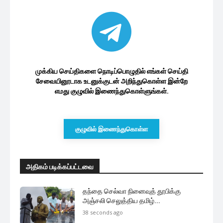
முக்கிய செய்திகளை நொடிப்பொழுதில் எங்கள் செய்தி
சேவையினூடாக உடனுக்குடன் அறிந்துகொள்ள இன்றே
எமது குழுவில் இணைந்துகொள்ளுங்கள்.
குழுவில் இணைந்துகொள்ள
அதிகம் படிக்கப்பட்டவை
தந்தை செல்வா நினைவுத் தூபிக்கு
அஞ்சலி செலுத்திய தமிழ்...
38 seconds ago