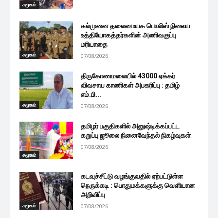
சமூகம்
கல்முனை தலைமையக பொலிஸ் நிலைய
உத்தியோகத்தர்களின் அணிவகுப்பு
மரியாதை
சமூகம்
07/08/2026
திருகோணமலையில் 43000 ஏக்கர்
விவசாய காணிகள் அபகரிப்பு : தமிழ்
எம்.பி...
சமூகம்
07/08/2026
தமிழர் பகுதிகளில் அனுஷ்டிக்கப்பட்ட
கறுப்பு ஜூலை நினைவேந்தல் நிகழ்வுகள்
07/08/2026
சமூகம்
கடவுச்சீட்டு வழங்குவதில் ஏற்பட்டுள்ள
நெருக்கடி : பொதுமக்களுக்கு வெளியான
அறிவிப்பு
சமூகம்
07/08/2026