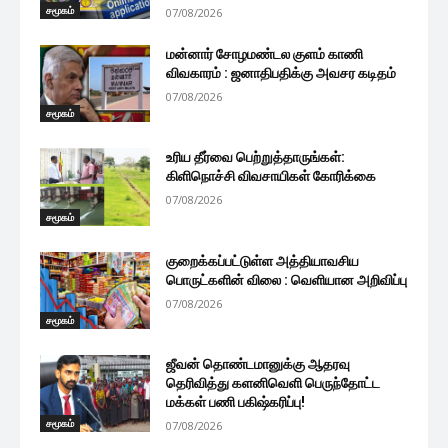
சமூகம்
07/08/2026
மன்னார் சோழமண்டல குளம் காணி
விவகாரம் : ஜனாதிபதிக்கு அவசர கடிதம்
07/08/2026
சமூகம்
உரிய தீர்வை பெற்றுத்தாருங்கள்:
கிளிநொச்சி விவசாயிகள் கோரிக்கை
07/08/2026
சமூகம்
குறைக்கப்பட்டுள்ள அத்தியாவசிய
பொருட்களின் விலை : வெளியான அறிவிப்பு
07/08/2026
சமூகம்
ஜீவன் தொண்டமானுக்கு ஆதரவு
தெரிவித்து களனிவெளி பெருந்தோட்ட
மக்கள் பணி பகிஷ்கரிப்பு!
சமூகம்
07/08/2026