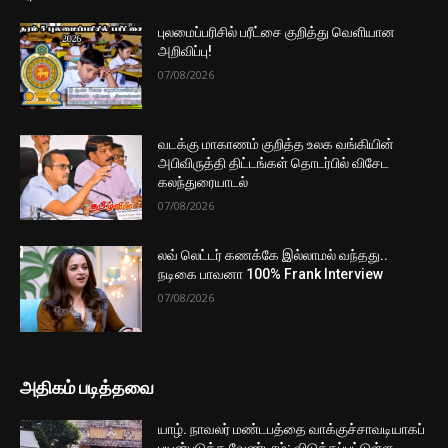
புலமைப்பரிசில் பரீட்சை குறித்து வெளியான
அறிவிப்பு!
07/08/2026
வடக்கு மாகாணம் குறித்த உலக வங்கியின்
அபிவிருத்தி திட்டங்கள் தொடர்பில் விசேட
கலந்துரையாடல்
07/08/2026
லவ் லெட்டர் கணக்கே இல்லாமல் வந்தது..
நடிகை பாவனா 100% Frank Interview
07/08/2026
அதிகம் படித்தவை
யாழ். நாவலர் மண்டபத்தை வாக்குச்சாவடியாகப்
பயன்படுத்த வேண்டாம்: விடுக்கப்பட்டுள்ள