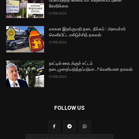
கோரிக்கை
07/08/2026
வாகன இறக்குமதி தடை நீக்கம் : அமைச்சர்
வெளியிட்ட மகிழ்ச்சித் தகவல்
07/08/2026
நாட்டில் ஊரடங்குச் சட்டம்
நடைமுறைப்படுத்தப்படுமா…! வெளியான தகவல்
07/08/2026
FOLLOW US