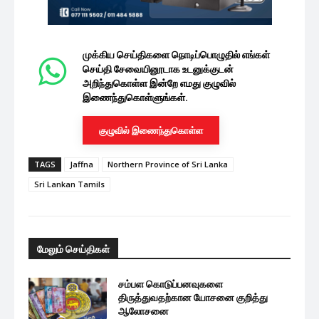
முக்கிய செய்திகளை நொடிப்பொழுதில் எங்கள்
செய்தி சேவையினூடாக உடனுக்குடன்
அறிந்துகொள்ள இன்றே எமது குழுவில்
இணைந்துகொள்ளுங்கள்.
குழுவில் இணைந்துகொள்ள
TAGS
Jaffna
Northern Province of Sri Lanka
Sri Lankan Tamils
மேலும் செய்திகள்
சம்பள கொடுப்பனவுகளை
திருத்துவதற்கான யோசனை குறித்து
ஆலோசனை