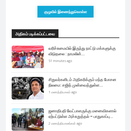
குழுவில் இணைந்துகொள்ள
அதிகம் படிக்கப்பட்டவை
வரிச்சுமையில் இருந்து நாட்டு மக்களுக்கு
விடுதலை : நாமலின்...
51 minutes ago
சிறுவர்களிடம் அதிகரிக்கும் மந்த போசன
நிலமை: சஜித் முன்வைத்துள்ள...
1 மணத்தியாலம் ago
ஜனாதிபதி வேட்பாளருக்கு மனைவிகளால்
ஏற்பட்டுள்ள அச்சுறுத்தல் – பாதுகாப்பு...
2 மணத்தியாலங்கள் ago