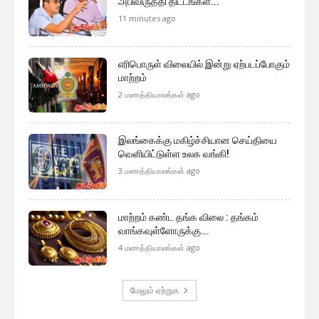
அபிவிருத்தி திட்டங்கள்...
11 minutes ago
எரிபொருள் விலையில் இன்று ஏற்படப்போகும்
மாற்றம்
2 மணத்தியாலங்கள் ago
இலங்கைக்கு மகிழ்ச்சியான செய்தியை
வெளியிட்டுள்ள உலக வங்கி!
3 மணத்தியாலங்கள் ago
மாற்றம் கண்ட தங்க விலை : தங்கம்
வாங்கவுள்ளோருக்கு...
4 மணத்தியாலங்கள் ago
மேலும் ஏற்றுக