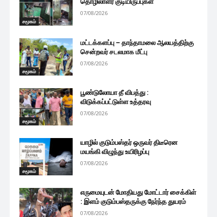
தொழிலாளர் குடியிருப்புகள்
07/08/2026
சமூகம்
மட்டக்களப்பு – தாந்தாமலை ஆலயத்திற்கு
சென்றவர் சடலமாக மீட்பு
07/08/2026
சமூகம்
பூண்டுலோயா தீ விபத்து :
விடுக்கப்பட்டுள்ள உத்தரவு
07/08/2026
சமூகம்
யாழில் குடும்பஸ்தர் ஒருவர் திடீரென
மயங்கி விழுந்து உயிரிழப்பு
07/08/2026
சமூகம்
எருமையுடன் மோதியது மோட்டார் சைக்கிள்
: இளம் குடும்பஸ்தருக்கு நேர்ந்த துயரம்
07/08/2026