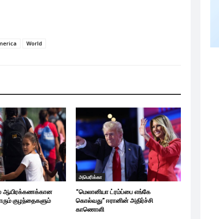
merica
World
அமெரிக்கா
ல் ஆயிரக்கணக்கான
“மெலானியா ட்ரம்ப்பை எங்கே
ோரும் குழந்தைகளும்
கொல்வது” ஈரானின் அதிர்ச்சி
காணொளி