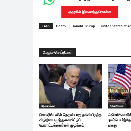
குழுவில் இணைந்துகொள்ள
TAGS
Death
Donald Trump
United States of A
மேலும் செய்திகள்
அமெரிக்கா
அமெரிக்கா
வொஷிங்டனில் நெதன்யாகு தங்கியிருந்த
அமெரிக்காவி
விடுதியை முற்றுகையிட்டுப்
புலம்பெயர்ந்த
போராட்டக்காரர்கள் முழக்கம்
கைது