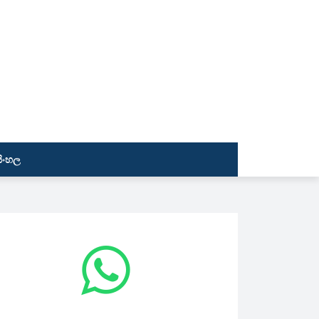
සිංහල