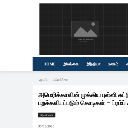
HOME
இலங்கை
இந்தியா
உலகம்
முகப்பு
அமெரிக்கா
அமெரிக்காவின் முக்கிய புள்ளி சு
பறக்கவிடப்படும் கொடிகள் – ட்ரம்ப் 
அமெரிக்கா
30/06/2026