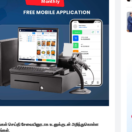
ங்கள் செய்தி சேவையினூடாக உடனுக்குடன் அறிந்துகொள்ள
்கள்.