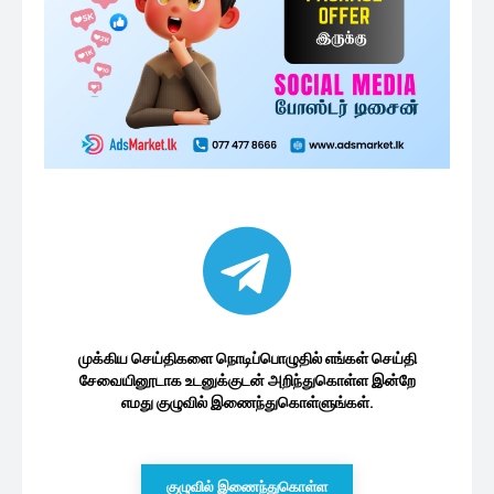
முக்கிய செய்திகளை நொடிப்பொழுதில் எங்கள் செய்தி
சேவையினூடாக உடனுக்குடன் அறிந்துகொள்ள இன்றே
எமது குழுவில் இணைந்துகொள்ளுங்கள்.
குழுவில் இணைந்துகொள்ள