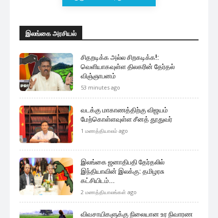
இலங்கை அரசியல்
சிதறடிக்க அல்ல சிறகடிக்க!:
வெளியாகவுள்ள திலகரின் தேர்தல்
விஞ்ஞாபனம்
53 minutes ago
வடக்கு மாகாணத்திற்கு விஜயம்
மேற்கொள்ளவுள்ள சீனத் தூதுவர்
1 மணத்தியாலம் ago
இலங்கை ஜனாதிபதி தேர்தலில்
இந்தியாவின் இலக்கு: தமிழரசு
கட்சியிடம்...
2 மணத்தியாலங்கள் ago
விவசாயிகளுக்கு நிலையான உர நிவாரண