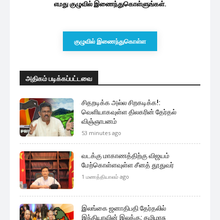
எமது குழுவில் இணைந்துகொள்ளுங்கள்.
குழுவில் இணைந்துகொள்ள
அதிகம் படிக்கப்பட்டவை
சிதறடிக்க அல்ல சிறகடிக்க!:
வெளியாகவுள்ள திலகரின் தேர்தல்
விஞ்ஞாபனம்
53 minutes ago
வடக்கு மாகாணத்திற்கு விஜயம்
மேற்கொள்ளவுள்ள சீனத் தூதுவர்
1 மணத்தியாலம் ago
இலங்கை ஜனாதிபதி தேர்தலில்
இந்தியாவின் இலக்கு: தமிழரசு