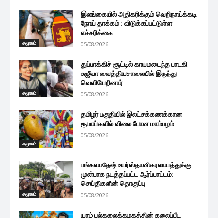
இலங்கையில் அதிகரிக்கும் வெறிநாய்க்கடி
நோய் தாக்கம் : விடுக்கப்பட்டுள்ள
எச்சரிக்கை
சமூகம்
05/08/2026
துப்பாக்கிச் சூட்டில் காயமடைந்த பாடகி
சுஜீவா வைத்தியசாலையில் இருந்து
வெளியேறினார்
சமூகம்
05/08/2026
தமிழர் பகுதியில் இலட்சக்கணக்கான
ரூபாய்களில் விலை போன மாம்பழம்
05/08/2026
சமூகம்
பங்களாதேஷ் உயர்ஸ்தானிகரலாயத்துக்கு
முன்பாக நடத்தப்பட்ட ஆர்ப்பாட்டம்:
செய்திகளின் தொகுப்பு
சமூகம்
05/08/2026
யாழ் பல்கலைக்கழகத்தின் கலைப்பீட