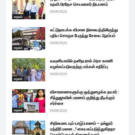
உதவி பிரதேச செயலாளர் நியமனம்
06/08/2026
சமூகம்
கட்டுநாயக்க விமான நிலையத்திலிருந்து
புதிய சொகுசு பேருந்து சேவை ஆரம்பம்
06/08/2026
சமூகம்
வவுனியாவில் தனிநபரால் அரச காணி
வழங்கப்படுவதற்கு மக்கள் எதிர்ப்பு
06/08/2026
சமூகம்
விசாரணைகளுக்கு ஒத்துழைக்க தயார் :
சிந்துஜாவின் மரணம் குறித்து நீடிக்கும்
சர்ச்சை
சமூகம்
06/08/2026
சிதிலமடையும் யாழ்ப்பாணம் – நல்லூர்
மந்திரி மனை…! கையகப்படுத்துகிறதா
தொல்பொருள் திணைக்களம்