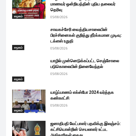
மாணவர் ஒன்றியத்தின் புதிய தலைவர்
தெரிவு
சமூகம்
05/08/2026
சாவகச்சேரி வைத்தியசாலையின்
பிரச்சினைகள் குறித்து தீர்க்கமான முடிவு:
டக்ளஸ் உறுதி
சமூகம்
05/08/2026
யாழில் முன்னெடுக்கப்பட்ட செஞ்சோலை
படுகொலையின் நினைவேந்தல்
05/08/2026
சமூகம்
யாழ்ப்பாணம் எக்ஸ்போ 2024 வர்த்தக
கண்காட்சி
05/08/2026
சமூகம்
ஜனாதிபதி வேட்பாளர் பதவிக்கு இலஞ்சம்:
கட்சியொன்றின் செயலாளர் உட்பட
அதிகாரிகள் கைது