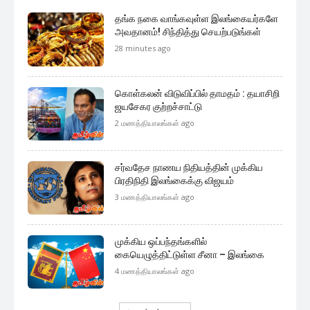
தங்க நகை வாங்கவுள்ள இலங்கையர்களே
அவதானம்! சிந்தித்து செயற்படுங்கள்
28 minutes ago
கொள்கலன் விடுவிப்பில் தாமதம் : தயாசிறி
ஜயசேகர குற்றச்சாட்டு
2 மணத்தியாலங்கள் ago
சர்வதேச நாணய நிதியத்தின் முக்கிய
பிரதிநிதி இலங்கைக்கு விஜயம்
3 மணத்தியாலங்கள் ago
முக்கிய ஒப்பந்தங்களில்
கையெழுத்திட்டுள்ள சீனா – இலங்கை
4 மணத்தியாலங்கள் ago