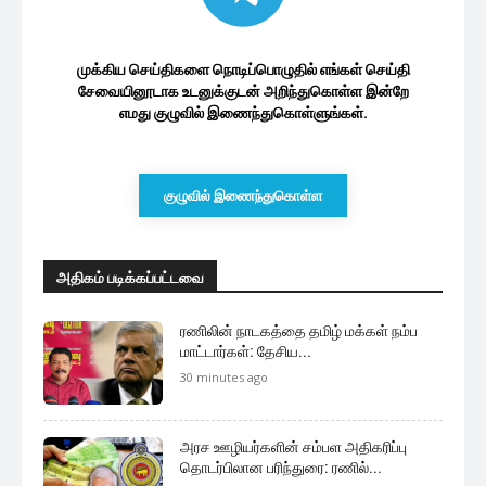
முக்கிய செய்திகளை நொடிப்பொழுதில் எங்கள் செய்தி
சேவையினூடாக உடனுக்குடன் அறிந்துகொள்ள இன்றே
எமது குழுவில் இணைந்துகொள்ளுங்கள்.
குழுவில் இணைந்துகொள்ள
அதிகம் படிக்கப்பட்டவை
ரணிலின் நாடகத்தை தமிழ் மக்கள் நம்ப
மாட்டார்கள்: தேசிய...
30 minutes ago
அரச ஊழியர்களின் சம்பள அதிகரிப்பு
தொடர்பிலான பரிந்துரை: ரணில்...