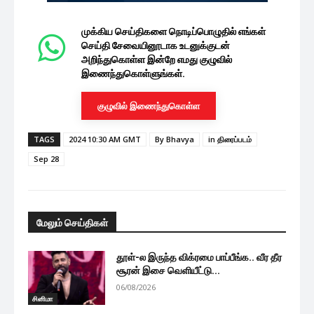
முக்கிய செய்திகளை நொடிப்பொழுதில் எங்கள்
செய்தி சேவையினூடாக உடனுக்குடன்
அறிந்துகொள்ள இன்றே எமது குழுவில்
இணைந்துகொள்ளுங்கள்.
குழுவில் இணைந்துகொள்ள
TAGS
2024 10:30 AM GMT
By Bhavya
in திரைப்படம்
Sep 28
மேலும் செய்திகள்
தூள்-ல இருந்த விக்ரமை பாப்பீங்க.. வீர தீர
சூரன் இசை வெளியீட்டு...
06/08/2026
சினிமா