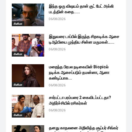
இந்த ஒரு விஷயம் தான் குட் பேட் அக்லி
படத்தின் கதை.....
06/08/2026
சினிமா
இதுவரை டாப்பில் இருந்த சிறகடிக்க ஆசை
டிஆர்பியை முந்திய சின்ன மருமகள்…...
06/08/2026
சினிமா
மறைந்த பிரபல நடிகையின் Biopicல்
நடிக்க ஆசைப்படும் தமன்னா, ஆனா
கண்டிப்பாக...
சினிமா
06/08/2026
சார்பட்டா பரம்பரை 2 கைவிடப்பட்டதா?
அதிர்ச்சியில் ரசிகர்கள்
06/08/2026
சினிமா
தனது காதலனை அறிவித்த சூப்பர் சிங்கர்