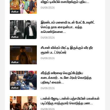
விஜய் டிவியில் களமிறங்கும் புதிய...
06/08/2026
சினிமா
இரண்டாம் மனைவி உடன் போட்டோஷூட்
செய்த நாக சைதன்யா.. வந்த
கமெண்டுகளை...
சினிமா
06/08/2026
சீயான் விக்ரம் மிரட்டி இருக்கும் வீர தீர
சூரன் பட ட்ரெய்லர்
06/08/2026
சினிமா
கீர்த்தி சுரேஷை வெறுப்பேற்றிய
கடைக்காரர்.. உடனே அவர் கொடுத்த
பதிலடி! வைரல்...
சினிமா
06/08/2026
டான்ஸ் ஜோடி டான்ஸ் பஞ்சமியின் மகன்கள்
படிப்பிற்கு சரத்குமார் கொடுத்த பண...
06/08/2026