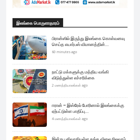
இலங்கை பொருளாதாரம்
பிரான்ஸில் இருந்து இலங்கை கொள்வனவு
செய்த எயார்பஸ் விமானத்தின்...
60 minutes ago
நாட்டு மக்களுக்கு மத்திய வங்கி
விடுத்துள்ள எச்சரிக்கை
2 மணத்தியாலங்கள் ago
ஈரான் – இஸ்ரேல் போரினால் இலங்கைக்கு
ஏற்பட்டுள்ள பாதிப்பு...
4 மணத்தியாலங்கள் ago
இன்று பதிவாகியுள்ள தங்க விலை நிலவரம்