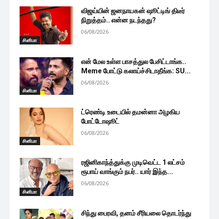
விஜய்யின் ஜனநாயகன் ஷூட்டிங் திடீர்
நிறுத்தம்.. என்ன நடந்தது?
06/08/2026
சினிமா
என் மேல உள்ள பாசத்துல பேசிட்டாங்க..
Meme போட்டு கலாய்ச்சிடாதீங்க: SU...
06/08/2026
சினிமா
ட்ரெண்டி உடையில் தமன்னா அழகிய
போட்டோஷூட்
06/08/2026
சினிமா
ரஜினிகாந்த்துக்கு முடிவெட்ட 1 லட்சம்
ரூபாய் வாங்கும் நபர்.. யார் இந்த...
06/08/2026
சினிமா
சிந்து பைரவி, தனம் சீரியலை தொடர்ந்து