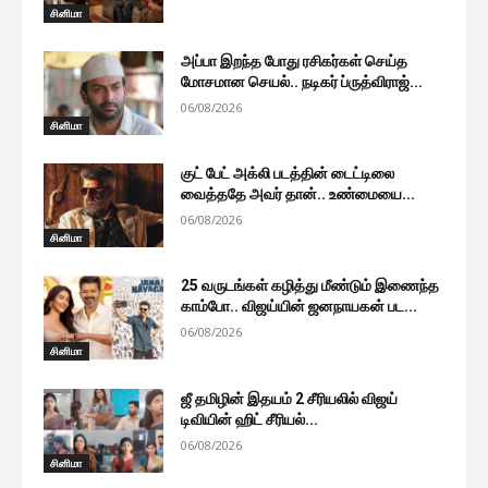
சினிமா
அப்பா இறந்த போது ரசிகர்கள் செய்த
மோசமான செயல்.. நடிகர் ப்ருத்விராஜ்...
06/08/2026
சினிமா
குட் பேட் அக்லி படத்தின் டைட்டிலை
வைத்ததே அவர் தான்.. உண்மையை...
06/08/2026
சினிமா
25 வருடங்கள் கழித்து மீண்டும் இணைந்த
காம்போ.. விஜய்யின் ஜனநாயகன் பட...
06/08/2026
சினிமா
ஜீ தமிழின் இதயம் 2 சீரியலில் விஜய்
டிவியின் ஹிட் சீரியல்...
06/08/2026
சினிமா