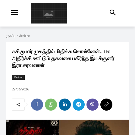
முகப்பு
சினிமா
சசிகுமார் முகத்தில் மிதிக்க சொன்னேன்.. பல
அதிர்ச்சி ஊட்டும் தகவலை பகிர்ந்த இயக்குனர்
இரா.சரவணன்
சினிமா
29/06/2026