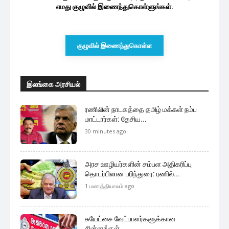
எமது குழுவில் இணைந்துகொள்ளுங்கள்.
குழுவில் இணைந்துகொள்ள
இலங்கை அரசியல்
ரணிலின் நாடகத்தை தமிழ் மக்கள் நம்ப
மாட்டார்கள்: தேசிய...
30 minutes ago
அரச ஊழியர்களின் சம்பள அதிகரிப்பு
தொடர்பிலான பரிந்துரை: ரணில்...
1 மணத்தியாலம் ago
சுயேட்சை வேட்பாளர்களுக்கான
சின்னங்கள்