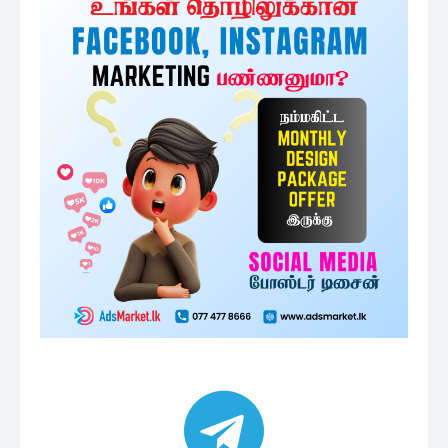
அதிகம் படிக்கப்பட்டவை
அரச ஊழியர்களின் சம்பளத்தை
அதிகரிக்கும் தீவிர முயற்சியில் ரணில்...
9 minutes ago
அரச விதிகளுக்கு முரணான சந்திப்பு:
சர்ச்சையை ஏற்படுத்திய ஆளுநரின்...
59 minutes ago
தென்னிலங்கை அரசியல்
தலைமைகளுக்கு சிறீதரன் விடுத்துள்ள
பகிரங்க அறிவிப்பு
1 மணத்தியாலம் ago
ஜனாதிபதி தேர்தல் : பொன்சேகா