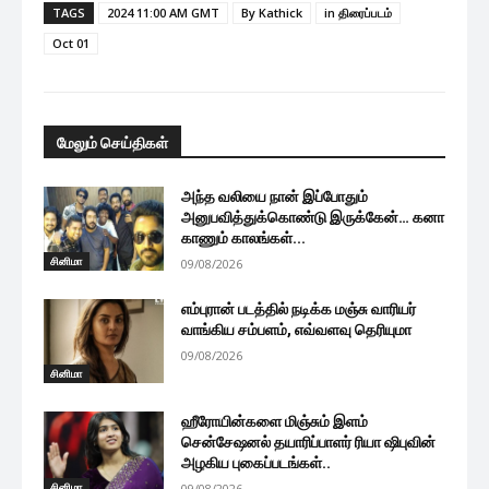
TAGS
2024 11:00 AM GMT
By Kathick
in திரைப்படம்
Oct 01
மேலும் செய்திகள்
அந்த வலியை நான் இப்போதும்
அனுபவித்துக்கொண்டு இருக்கேன்… கனா
காணும் காலங்கள்...
சினிமா
09/08/2026
எம்புரான் படத்தில் நடிக்க மஞ்சு வாரியர்
வாங்கிய சம்பளம், எவ்வளவு தெரியுமா
09/08/2026
சினிமா
ஹீரோயின்களை மிஞ்சும் இளம்
சென்சேஷனல் தயாரிப்பாளர் ரியா ஷிபுவின்
அழகிய புகைப்படங்கள்..
சினிமா
09/08/2026