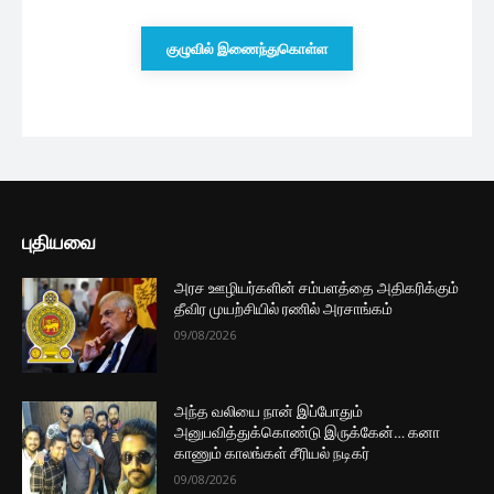
இலங்கையின் உத்தியோகபூர்வ கையிருப்பு
வீழ்ச்சி
2 மணத்தியாலங்கள் ago
மீண்டும் புதிய வரியை அறிமுகப்படுத்தும்
அரசாங்கம்
3 மணத்தியாலங்கள் ago
மோட்டார் வாகன இறக்குமதி :
பொருளாதார நிபுணர் வெளியிட்ட...
5 மணத்தியாலங்கள் ago
மேலும் ஏற்றுக