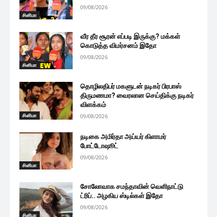
09/08/2026
சினிமா
வீர தீர சூரன் எப்படி இருக்கு? மக்கள்
கொடுத்த விமர்சனம் இதோ
09/08/2026
சினிமா
தொழிலதிபர் மகளுடன் நடிகர் பிரபாஸ்
திருமணமா? வைரலான செய்திக்கு நடிகர்
விளக்கம்
சினிமா
09/08/2026
நடிகை அமிர்தா அய்யர் கிளாமர்
போட்டோஷூட்
09/08/2026
சினிமா
சோலோவாக சமந்தாவின் வெளிநாட்டு
ட்ரிப்.. அழகிய ஸ்டில்கள் இதோ
09/08/2026
சினிமா