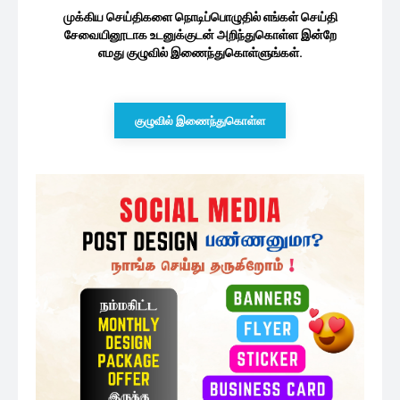
அரச ஊழியர்களின் சம்பளத்தை
அதிகரிக்கும் தீவிர முயற்சியில் ரணில்...
9 minutes ago
அரச விதிகளுக்கு முரணான சந்திப்பு:
சர்ச்சையை ஏற்படுத்திய ஆளுநரின்...
59 minutes ago
தென்னிலங்கை அரசியல்
தலைமைகளுக்கு சிறீதரன் விடுத்துள்ள
பகிரங்க அறிவிப்பு
1 மணத்தியாலம் ago
ஜனாதிபதி தேர்தல் : பொன்சேகா
விடுத்துள்ள அழைப்பு
3 மணத்தியாலங்கள் ago