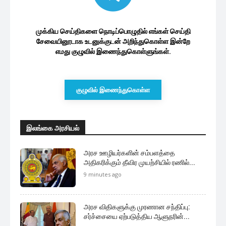
விடுத்துள்ள அழைப்பு
3 மணத்தியாலங்கள் ago
மேலும் ஏற்றுக