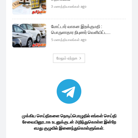
இலங்கை பொருளாதாரம்
சிக்கலுக்கு உள்ளாகும் டிஜிட்டல்
சேவைகளுக்கான 18வீத வரி விதிப்பு...
49 minutes ago