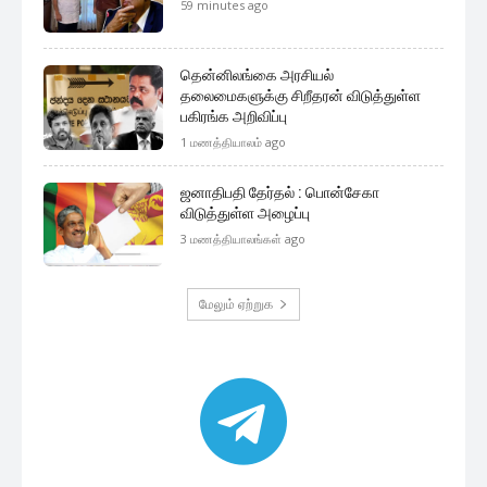
முக்கிய செய்திகளை நொடிப்பொழுதில் எங்கள் செய்தி
சேவையினூடாக உடனுக்குடன் அறிந்துகொள்ள இன்றே
எமது குழுவில் இணைந்துகொள்ளுங்கள்.
குழுவில் இணைந்துகொள்ள
இலங்கை அரசியல்