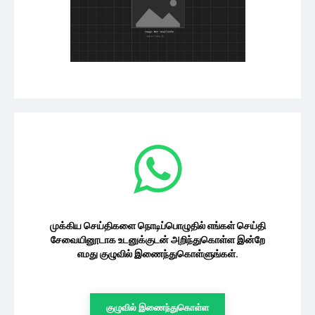
அதற்காக தான் 57 வயதில் 2ம் திருமணம்
செய்தேன்.. கில்லி பட...
09/08/2026
சினிமா
வீர தீர சூரன் பாகம் -2 திரைவிமர்சனம்
09/08/2026
சினிமா
நாளை தொலைக்காட்சியில் சில
சீரியல்களின் ஒளிபரப்பு நிறுத்தம்.. எந்த
டிவி, என்னென்ன...
சினிமா
09/08/2026
நாடாளுமன்றத்தில் திரையிடப்படும்
ராஷ்மிகாவின் ‘சாவா’ படம்.. வெளிவந்த
அதிரடி தகவல்
சினிமா
09/08/2026
முக்கிய செய்திகளை நொடிப்பொழுதில் எங்கள்
செய்தி சேவையினூடாக உடனுக்குடன்