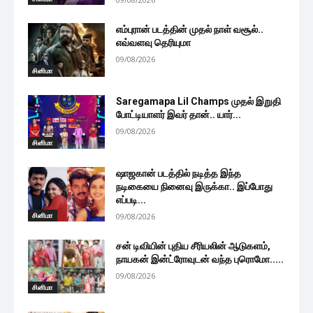
எம்புரான் படத்தின் முதல் நாள் வசூல்..
எவ்வளவு தெரியுமா
09/08/2026
சினிமா
Saregamapa Lil Champs முதல் இறுதி
போட்டியாளர் இவர் தான்.. யார்...
09/08/2026
சினிமா
ஷாஜகான் படத்தில் நடித்த இந்த
நடிகையை நினைவு இருக்கா.. இப்போது
எப்படி...
சினிமா
09/08/2026
சன் டிவியின் புதிய சீரியலின் ஆடுகளம்,
நாயகன் இன்ட்ரோவுடன் வந்த புரொமோ.....
09/08/2026
சினிமா