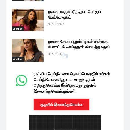
நடிகை ராகுல் ப்ரீத் ஹாட் பெட்ரூம்
போட்டோஷூட்
09/08/2026
சினிமா
நடிகை சோனா ஹார்ட் டிஸ்க் சர்ச்சை..
போராட்டம் செய்ததால் கிடைத்த உதவி
09/08/2026
சினிமா
அந்தரங்க வீடியோ லீக்.. சிறகடிக்க ஆசை
சீரியல் நடிகை விளக்கம் கொடுத்து...
09/08/2026
சினிமா
அய்யனார் துணை ஷூட்டிங் ஸ்பாட்டில் கேக்
வெட்டி கொண்டாடிய மதுமிதா! என்ன...
09/08/2026
சினிமா