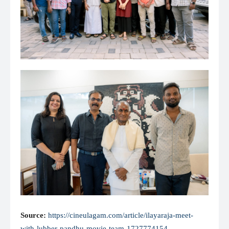
Source:
https://cineulagam.com/article/ilayaraja-meet-
with-lubber-pandhu-movie-team-1727774154