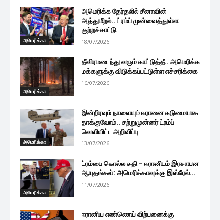
அமெரிக்க தேர்தலில் சீனாவின்
அத்துமீறல்.. ட்ரம்ப் முன்வைத்துள்ள
குற்றச்சாட்டு
அமெரிக்கா
18/07/2026
தீவிரமடைந்து வரும் காட்டுத்தீ.. அமெரிக்க
மக்களுக்கு விடுக்கப்பட்டுள்ள எச்சரிக்கை
16/07/2026
அமெரிக்கா
இன்றிரவும் நாளையும் ஈரானை கடுமையாக
தாக்குவோம்.. சற்றுமுன்னர் ட்ரம்ப்
வெளியிட்ட அறிவிப்பு
அமெரிக்கா
13/07/2026
ட்ரம்பை கொல்ல சதி – ஈரானிடம் இரசாயன
ஆயுதங்கள்: அமெரிக்காவுக்கு இஸ்ரேல்...
11/07/2026
அமெரிக்கா
ஈரானிய எண்ணெய் விற்பனைக்கு