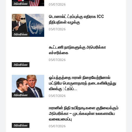
அமெரிக்கா
05/07/2026
டொனால்ட் ட்ரம்புக்கு எதிராக ICC
நீதிபதிகள் வழக்கு
05/07/2026
அமெரிக்கா
கூட்டணி நாடுகளுக்கு அமெரிக்கா
எச்சரிக்கை
05/07/2026
அமெரிக்கா
ஒப்பந்தத்தை ஈரான் நிறைவேற்றினால்
மட்டுமே பொருளாதாரத் தடைகளிலிருந்து
விலக்கு : ட்ரம்ப்...
அமெரிக்கா
05/07/2026
ஈரானின் நிதி உயிர்நாடிகளை குறிவைக்கும்
அமெரிக்கா – முடங்கவுள்ள உலகளாவிய
வலையமைப்பு
அமெரிக்கா
05/07/2026