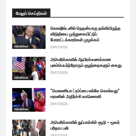
மேலும் செய்திகள்
வொஷிங்டனில் நெதன்யாகு தங்கியிருந்த
விடுதியை முற்றுகையிட்டுப்
போராட்டக்காரர்கள் முழக்கம்
அமெரிக்கா
29/07/2026
அமெரிக்காவில் ஆயிரக்கணக்கான
புலம்பெயர்ந்தோரும் குழந்தைகளும் கைது
29/07/2026
அமெரிக்கா
“மெலானியா ட்ரம்ப்பை எங்கே கொல்வது”
ஈரானின் அதிர்ச்சி காணொளி
29/07/2026
அமெரிக்கா
அமெரிக்காவில் துப்பாக்கிச் சூடு – மூவர்
பரிதாப பலி
28/07/2026