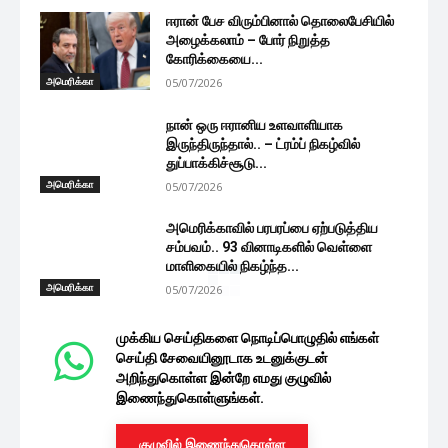
ஈரான் பேச விரும்பினால் தொலைபேசியில்
அழைக்கலாம் – போர் நிறுத்த
கோரிக்கையை...
அமெரிக்கா
05/07/2026
நான் ஒரு ஈரானிய உளவாளியாக
இருந்திருந்தால்.. – ட்ரம்ப் நிகழ்வில்
துப்பாக்கிச்சூடு...
அமெரிக்கா
05/07/2026
அமெரிக்காவில் பரபரப்பை ஏற்படுத்திய
சம்பவம்.. 93 வினாடிகளில் வெள்ளை
மாளிகையில் நிகழ்ந்த...
அமெரிக்கா
05/07/2026
முக்கிய செய்திகளை நொடிப்பொழுதில் எங்கள்
செய்தி சேவையினூடாக உடனுக்குடன்
அறிந்துகொள்ள இன்றே எமது குழுவில்
இணைந்துகொள்ளுங்கள்.
குழுவில் இணைந்துகொள்ள