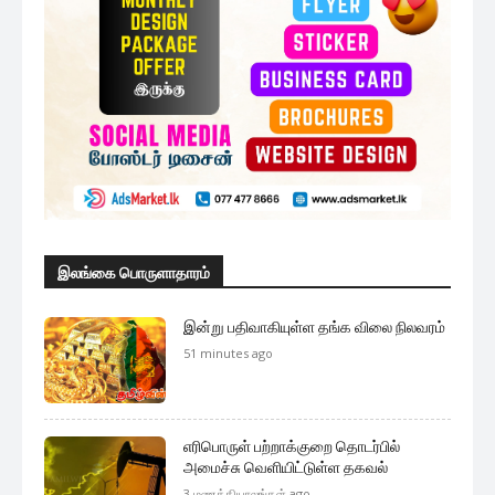
இலங்கை பொருளாதாரம்
இன்று பதிவாகியுள்ள தங்க விலை நிலவரம்
51 minutes ago
எரிபொருள் பற்றாக்குறை தொடர்பில்
அமைச்சு வெளியிட்டுள்ள தகவல்
3 மணத்தியாலங்கள் ago