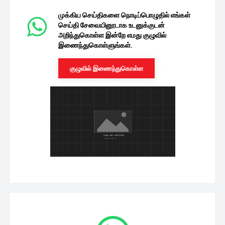
நடிக்க தெரியாத ஒரு அழகான நடிகை-
ரசிகரின் கமெண்ட்டிற்கு ராஷ்மிகா
மந்தனா...
சினிமா
08/08/2026
கியூட்டாக நடந்த ஆல்யா மானசா-சஞ்சீவ்
மகனின் பிறந்தநாள் கொண்டாட்டம்..
வீடியோ இதோ
சினிமா
08/08/2026
ஐஸ்வர்யா ராய் காரில் மோதிய பேருந்து..
இணையத்தில் வைரலாகும் வீடியோ
08/08/2026
சினிமா
மோகன்லாலின் எம்புரான் திரைப்படம் எப்படி
இருக்கிறது? படம் பார்த்த ரசிகர்களின்
விமர்சனம்
சினிமா
08/08/2026
கர்ப்பமாக இருக்கும் சீரியல் நடிகை