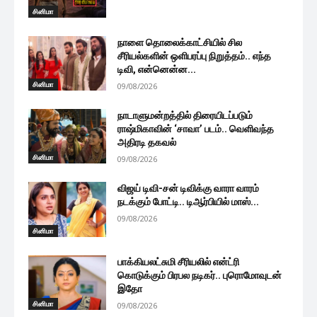
சினிமா
நாளை தொலைக்காட்சியில் சில
சீரியல்களின் ஒளிபரப்பு நிறுத்தம்.. எந்த
டிவி, என்னென்ன...
சினிமா
09/08/2026
நாடாளுமன்றத்தில் திரையிடப்படும்
ராஷ்மிகாவின் ‘சாவா’ படம்.. வெளிவந்த
அதிரடி தகவல்
சினிமா
09/08/2026
விஜய் டிவி-சன் டிவிக்கு வாரா வாரம்
நடக்கும் போட்டி.. டிஆர்பியில் மாஸ்...
09/08/2026
சினிமா
பாக்கியலட்சுமி சீரியலில் என்ட்ரி
கொடுக்கும் பிரபல நடிகர்.. புரொமோவுடன்
இதோ
சினிமா
09/08/2026