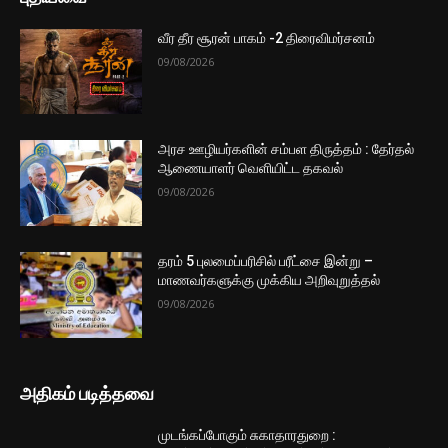
அதிகரித்த வாகன இறக்குமதியால் ஏற்படப்
போகும் சிக்கல்! விடுக்கப்பட்டுள்ள...
4 மணத்தியாலங்கள் ago
மேலும் ஏற்றுக
முக்கிய செய்திகளை நொடிப்பொழுதில் எங்கள் செய்தி
சேவையினூடாக உடனுக்குடன் அறிந்துகொள்ள இன்றே
எமது குழுவில் இணைந்துகொள்ளுங்கள்.
குழுவில் இணைந்துகொள்ள