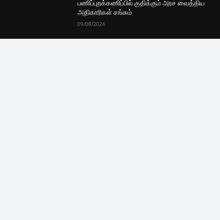
புதியவை
வீர தீர சூரன் பாகம் -2 திரைவிமர்சனம்
09/08/2026
அரச ஊழியர்களின் சம்பள திருத்தம் : தேர்தல்
ஆணையாளர் வெளியிட்ட தகவல்
09/08/2026
தரம் 5 புலமைப்பரிசில் பரீட்சை இன்று –