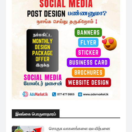
இனவழிப்பின் எதிரொலியே நாட்டின்
பொருளாதார வீழ்ச்சி: தமிழ் பொது...
1 மணத்தியாலம் ago
அரச ஊழியர்களின் அடிப்படை சம்பளம்
குறித்து ஜனாதிபதியின் அதிரடி...
2 மணத்தியாலங்கள் ago
மேலும் ஏற்றுக
முக்கிய செய்திகளை நொடிப்பொழுதில் எங்கள் செய்தி
சேவையினூடாக உடனுக்குடன் அறிந்துகொள்ள இன்றே