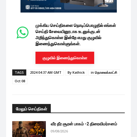
முக்கிய செய்திகளை நொடிப்பொழுதில் எங்கள்
செய்தி சேவையினூடாக உடனுக்குடன்
அறிந்துகொள்ள இன்றே எமது குழுவில்
இணைந்துகொள்ளுங்கள்.
குழுவில் இணைந்துகொள்ள
TAGS
2024 04:37 AM GMT
By Kathick
in தொலைக்காட்சி
Oct 08
மேலும் செய்திகள்
வீர தீர சூரன் பாகம் -2 திரைவிமர்சனம்
09/08/2026