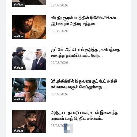
சினிமா
09/08/2026
வீர தீர சூரன் படத்தின் ரிலீஸில் சிக்கல்..
நீதிமன்றம் அதிரடி உத்தரவு
09/08/2026
சினிமா
குட் பேட் அக்லி படம் குறித்த ரகசியத்தை
உடைத்த தயாரிப்பாளர்.. வேற...
09/08/2026
சினிமா
ப்ரீ புக்கிங்கில் இதுவரை குட் பேட் அக்லி
எவ்வளவு வசூல் செய்துள்ளது...
08/08/2026
சினிமா
அஜித் பட தயாரிப்பாளர் உடன் இணைந்த
டிராகன் புகழ் பிரதீப்.. சம்பவம்...
08/08/2026
சினிமா