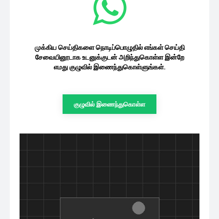
கண்மணியின் கூலான போட்டோஸ்
08/08/2026
சினிமா
10 நாளுக்கு முன்னாடி கூட Voice
Message அனுப்புனாரு… மனோஜ்
குறித்து...
சினிமா
08/08/2026
முக்கிய செய்திகளை நொடிப்பொழுதில் எங்கள்
செய்தி சேவையினூடாக உடனுக்குடன்
அறிந்துகொள்ள இன்றே எமது குழுவில்
இணைந்துகொள்ளுங்கள்.
குழுவில் இணைந்துகொள்ள