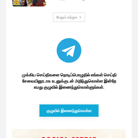
முக்கிய செய்திகளை நொடிப்பொழுதில் எங்கள் செய்தி
சேவையினூடாக உடனுக்குடன் அறிந்துகொள்ள இன்றே
எமது குழுவில் இணைந்துகொள்ளுங்கள்.
குழுவில் இணைந்துகொள்ள
இலங்கை அரசியல்
அரச ஊழியர்களின் சம்பள திருத்தம் :
தேர்தல் ஆணையாளர்...
8 minutes ago
ஜப்பான் – இந்தியாவிடம் ரணில்
வழங்கியுள்ள உறுதிமொழி: வகுக்கப்பட்ட...
1 மணத்தியாலம் ago