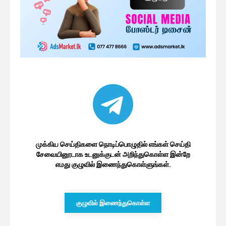
ஜப்பான் – இந்தியாவிடம் ரணில்
வழங்கியுள்ள உறுதிமொழி: வகுக்கப்பட்ட...
1 மணத்தியாலம் ago
இனவழிப்பின் எதிரொலியே நாட்டின்
பொருளாதார வீழ்ச்சி: தமிழ் பொது...
1 மணத்தியாலம் ago
அரச ஊழியர்களின் அடிப்படை சம்பளம்
குறித்து ஜனாதிபதியின் அதிரடி...
2 மணத்தியாலங்கள் ago
மேலும் ஏற்றுக