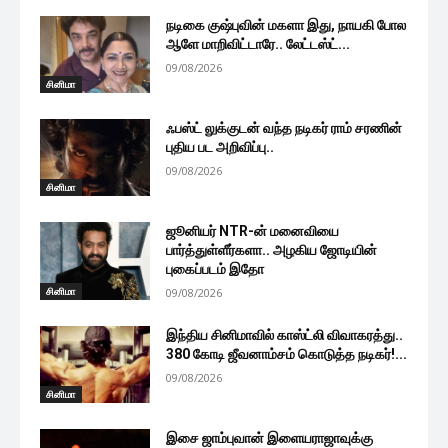
நடிகை குஷ்புவின் மகளா இது, நாயகி போல
ஆளே மாறிவிட்டாரே.. லேட்டஸ்ட்...
09/08/2026
சினிமா
ஃபஸ்ட் லுக்குடன் வந்த நடிகர் ராம் சரணின்
புதிய பட அறிவிப்பு..
09/08/2026
சினிமா
ஜூனியர் NTR-ன் மனைவியை
பார்த்துள்ளீர்களா.. அழகிய ஜோடியின்
புகைப்படம் இதோ
சினிமா
09/08/2026
இந்திய சினிமாவில் காஸ்ட்லி விவாகரத்து..
380 கோடி ஜீவனாம்சம் கொடுத்த நடிகர்!...
09/08/2026
சினிமா
இசை ஜாம்புவான் இளையராஜாவுக்கு