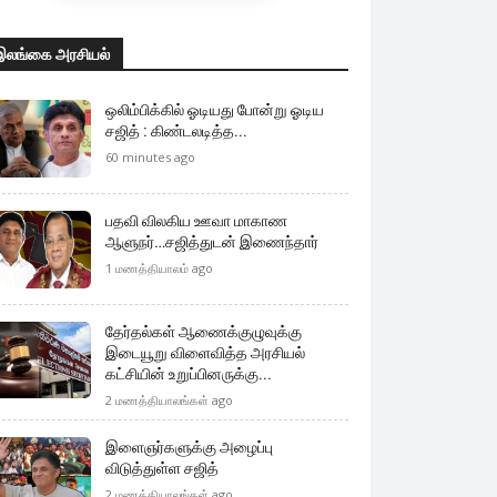
இலங்கை அரசியல்
ஒலிம்பிக்கில் ஓடியது போன்று ஓடிய
சஜித் : கிண்டலடித்த...
60 minutes ago
பதவி விலகிய ஊவா மாகாண
ஆளுநர்…சஜித்துடன் இணைந்தார்
1 மணத்தியாலம் ago
தேர்தல்கள் ஆணைக்குழுவுக்கு
இடையூறு விளைவித்த அரசியல்
கட்சியின் உறுப்பினருக்கு...
2 மணத்தியாலங்கள் ago
இளைஞர்களுக்கு அழைப்பு
விடுத்துள்ள சஜித்
2 மணத்தியாலங்கள் ago