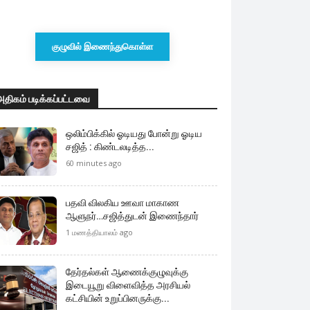
குழுவில் இணைந்துகொள்ள
அதிகம் படிக்கப்பட்டவை
ஒலிம்பிக்கில் ஓடியது போன்று ஓடிய
சஜித் : கிண்டலடித்த...
60 minutes ago
பதவி விலகிய ஊவா மாகாண
ஆளுநர்…சஜித்துடன் இணைந்தார்
1 மணத்தியாலம் ago
தேர்தல்கள் ஆணைக்குழுவுக்கு
இடையூறு விளைவித்த அரசியல்
கட்சியின் உறுப்பினருக்கு...