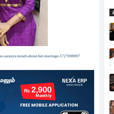
tress-saranya-turadi-about-her-marriage-1727698897