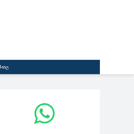
සිංහල