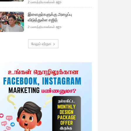
2 மணத்தியாலங்கள் ago
இளைஞர்களுக்கு அழைப்பு
விடுத்துள்ள சஜித்
2 மணத்தியாலங்கள் ago
மேலும் ஏற்றுக