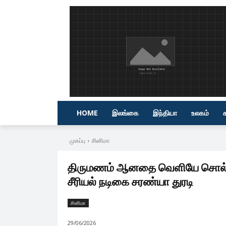
HOME
இலங்கை
இந்தியா
உலகம்
முகப்பு
சினிமா
திருமணம் ஆனதை வெளியே சொல்லாத
சீரியல் நடிகை சரண்யா துரடி
சினிமா
29/06/2026