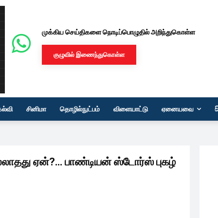
முக்கிய செய்திகளை நொடிப்பொழுதில் அறிந்துகொள்ள
குழுவில் இணைந்துகொள்ள
கல்வி
சினிமா
தொழில்நுட்பம்
விளையாட்டு
ஏனையவை
து ஏன்?… பாண்டியன் ஸ்டோர்ஸ் புகழ்