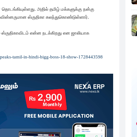
் தொடங்கியுள்ளது. அதில் தமிழ் மக்களுக்கு நன்கு
ல் வின்னருமான ஸ்ருதிகா கலந்துகொண்டுள்ளார்.
ஸ் ஸ்ருதிகாவிடம் என்ன நடக்கிறது என ஜாலியாக
a-speaks-tamil-in-hindi-bigg-boss-18-show-1728443598