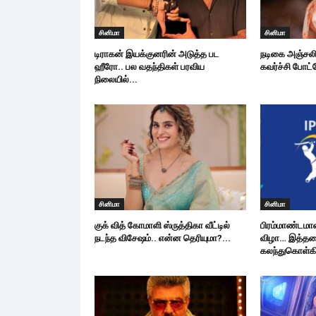
சினிமா
சினிமா
டிராகன் இயக்குனரின் அடுத்த பட
நடிகை அஞ்சலி
ஹீரோ.. பல வதந்திகள் பரவிய
கவர்ச்சி போட
நிலையில்...
சினிமா
சினிமா
குக் வித் கோமாளி ஸ்ருத்திகா வீட்டில்
பிரம்மாண்டமா
நடந்த விசேஷம்.. என்ன தெரியுமா?...
விழா… இத்தன
கலந்துகொள்கி