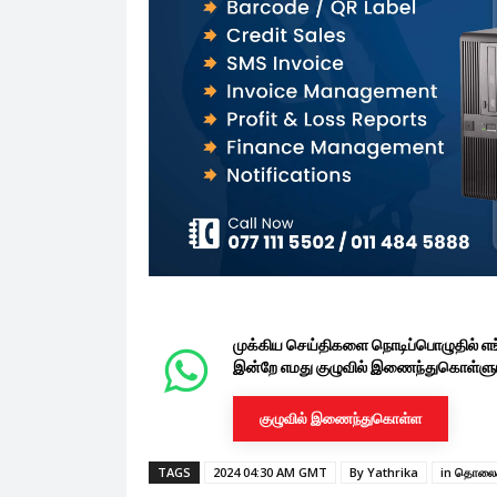
முக்கிய செய்திகளை நொடிப்பொழுதில் எ
இன்றே எமது குழுவில் இணைந்துகொள்ளுங
குழுவில் இணைந்துகொள்ள
TAGS
2024 04:30 AM GMT
By Yathrika
in தொலைக