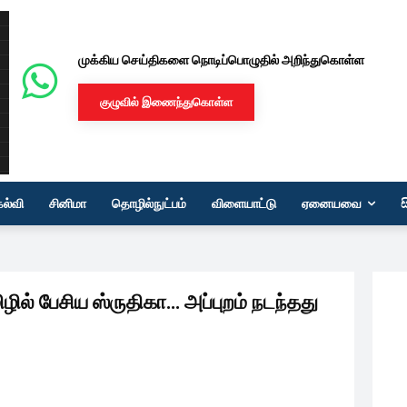
முக்கிய செய்திகளை நொடிப்பொழுதில் அறிந்துகொள்ள
குழுவில் இணைந்துகொள்ள
கல்வி
சினிமா
தொழில்நுட்பம்
விளையாட்டு
ஏனையவை
மிழில் பேசிய ஸ்ருதிகா… அப்புறம் நடந்தது