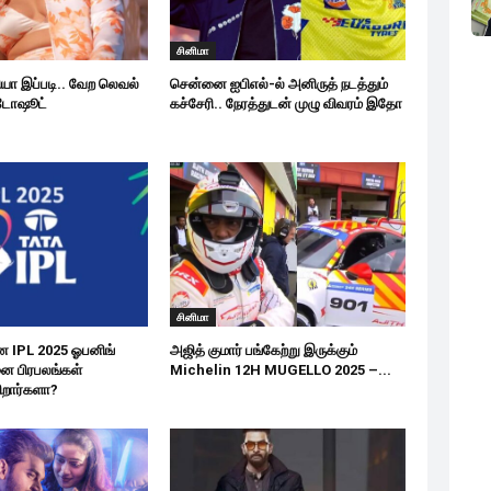
சினிமா
யா இப்படி.. வேற லெவல்
சென்னை ஐபிஎல்-ல் அனிருத் நடத்தும்
்டோஷூட்
கச்சேரி.. நேரத்துடன் முழு விவரம் இதோ
சினிமா
ன IPL 2025 ஓபனிங்
அஜித் குமார் பங்கேற்று இருக்கும்
ை பிரபலங்கள்
Michelin 12H MUGELLO 2025 –...
றார்களா?