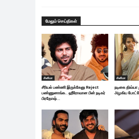
மேலும் செய்திகள்
சினிமா
சினிமா
சீரியல் பண்ணி இருக்கேனு Reject
நடிகை திவ்யா
பண்ணுனாங்க.. ஹீரோவான பின் நடிகர்
அழகிய போட்
பிரதோஷ்...