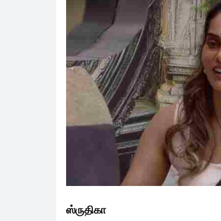
ஸ்ருதிகா