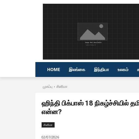
HOME
இலங்கை
இந்தியா
உலகம்
முகப்பு
சினிமா
ஹிந்தி பிக்பாஸ் 18 நிகழ்ச்சியில் த
என்ன?
சினிமா
02/07/2026