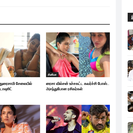
சினிமா
 துரைசாமி சேலையில்
ரைசா வில்சன் உச்சகட்ட கவர்ச்சி போஸ்..
டோஷூட்
அசந்துபோன ரசிகர்கள்