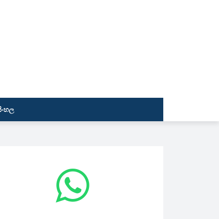
සිංහල