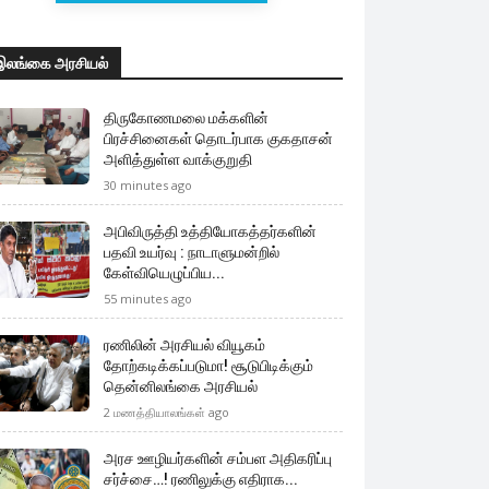
இலங்கை அரசியல்
திருகோணமலை மக்களின்
பிரச்சினைகள் தொடர்பாக குகதாசன்
அளித்துள்ள வாக்குறுதி
30 minutes ago
அபிவிருத்தி உத்தியோகத்தர்களின்
பதவி உயர்வு : நாடாளுமன்றில்
கேள்வியெழுப்பிய...
55 minutes ago
ரணிலின் அரசியல் வியூகம்
தோற்கடிக்கப்படுமா! சூடுபிடிக்கும்
தென்னிலங்கை அரசியல்
2 மணத்தியாலங்கள் ago
அரச ஊழியர்களின் சம்பள அதிகரிப்பு
சர்ச்சை…! ரணிலுக்கு எதிராக...