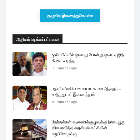
குழுவில் இணைந்துகொள்ள
அதிகம் படிக்கப்பட்டவை
ஒலிம்பிக்கில் ஓடியது போன்று ஓடிய சஜித் :
கிண்டலடித்த...
38 minutes ago
பதவி விலகிய ஊவா மாகாண ஆளுநர்…
சஜித்துடன் இணைந்தார்
48 minutes ago
தேர்தல்கள் ஆணைக்குழுவுக்கு இடையூறு
விளைவித்த அரசியல் கட்சியின்
உறுப்பினருக்கு...