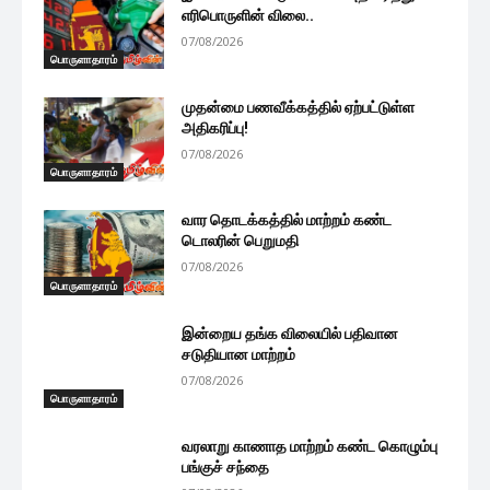
எரிபொருளின் விலை..
07/08/2026
பொருளாதாரம்
முதன்மை பணவீக்கத்தில் ஏற்பட்டுள்ள
அதிகரிப்பு!
07/08/2026
பொருளாதாரம்
வார தொடக்கத்தில் மாற்றம் கண்ட
டொலரின் பெறுமதி
07/08/2026
பொருளாதாரம்
இன்றைய தங்க விலையில் பதிவான
சடுதியான மாற்றம்
07/08/2026
பொருளாதாரம்
வரலாறு காணாத மாற்றம் கண்ட கொழும்பு
பங்குச் சந்தை