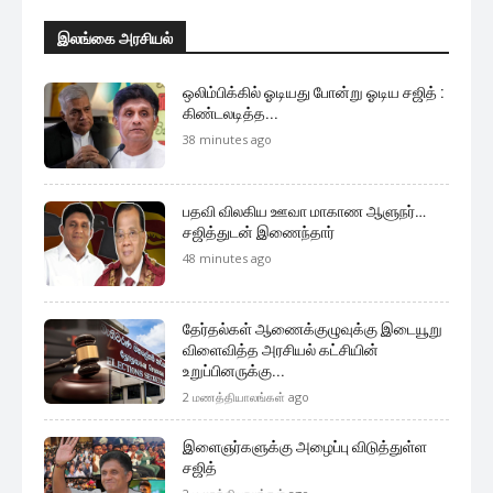
இலங்கை அரசியல்
ஒலிம்பிக்கில் ஓடியது போன்று ஓடிய சஜித் :
கிண்டலடித்த...
38 minutes ago
பதவி விலகிய ஊவா மாகாண ஆளுநர்…
சஜித்துடன் இணைந்தார்
48 minutes ago
தேர்தல்கள் ஆணைக்குழுவுக்கு இடையூறு
விளைவித்த அரசியல் கட்சியின்
உறுப்பினருக்கு...
2 மணத்தியாலங்கள் ago
இளைஞர்களுக்கு அழைப்பு விடுத்துள்ள
சஜித்