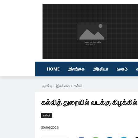
HOME
இலங்கை
இந்தியா
உலகம்
முகப்பு
இலங்கை
கல்வி
கல்வித் துறையில் வடக்கு கிழக்கில
கல்வி
30/06/2026