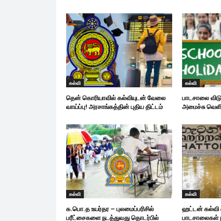
கல்வி
கல்வி
தென் கொரியாவில் கல்வியுடன் வேலை
பாடசாலை விடும
வாய்ப்பு! அரசாங்கத்தின் புதிய திட்டம்
அமைச்சு வெளிய
கல்வி
கல்வி
க.பொ.த உயர்தர – புலமைப்பரிசில்
ஹட்டன் கல்வி
பரீட்சைகளை நடத்துவது தொடர்பில்
பாடசாலைகள் ந