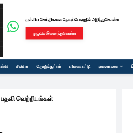
முக்கிய செய்திகளை நொடிப்பொழுதில் அறிந்துகொள்ள
குழுவில் இணைந்துகொள்ள
கல்வி
சினிமா
தொழில்நுட்பம்
விளையாட்டு
ஏனையவை
் பதவி வெற்றிடங்கள்