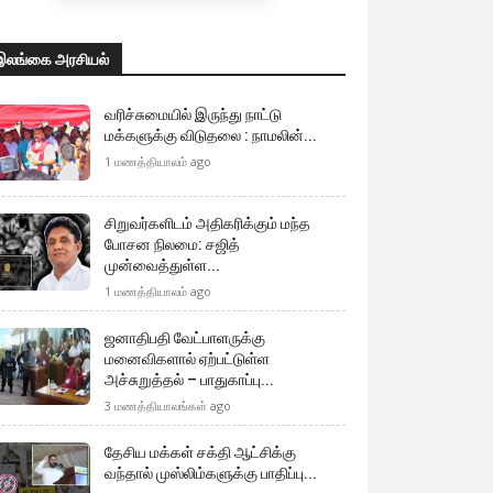
இலங்கை அரசியல்
வரிச்சுமையில் இருந்து நாட்டு
மக்களுக்கு விடுதலை : நாமலின்...
1 மணத்தியாலம் ago
சிறுவர்களிடம் அதிகரிக்கும் மந்த
போசன நிலமை: சஜித்
முன்வைத்துள்ள...
1 மணத்தியாலம் ago
ஜனாதிபதி வேட்பாளருக்கு
மனைவிகளால் ஏற்பட்டுள்ள
அச்சுறுத்தல் – பாதுகாப்பு...
3 மணத்தியாலங்கள் ago
தேசிய மக்கள் சக்தி ஆட்சிக்கு
வந்தால் முஸ்லிம்களுக்கு பாதிப்பு...