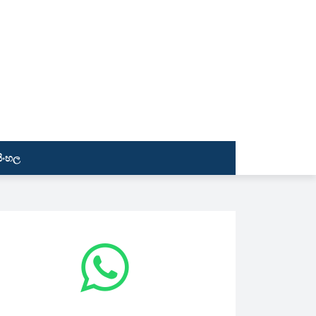
සිංහල