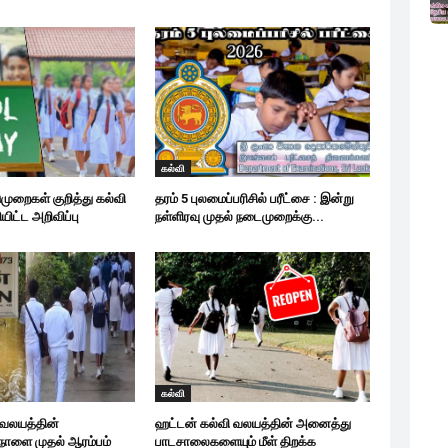
கல்வி
ுறைகள் குறித்து கல்வி
தரம் 5 புலமைப்பரிசில் பரீட்சை : இன்று
ிட்ட அறிவிப்பு
நள்ளிரவு முதல் நடைமுறைக்கு...
கல்வி
 வலயத்தின்
ஹட்டன் கல்வி வலயத்தின் அனைத்து
ாளை முதல் ஆரம்பம்
பாடசாலைகளையும் மீள் திறக்க