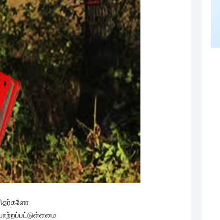
மனிதர்களோ
ாற்றப்பட்டுள்ளமை