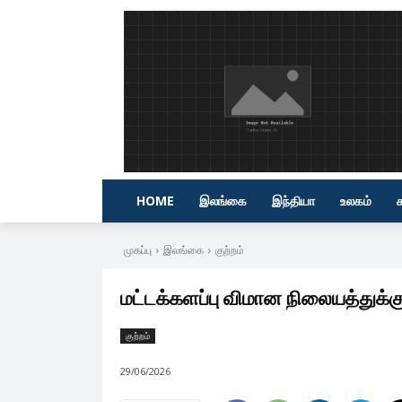
HOME
இலங்கை
இந்தியா
உலகம்
முகப்பு
இலங்கை
குற்றம்
மட்டக்களப்பு விமான நிலையத்துக்க
குற்றம்
29/06/2026