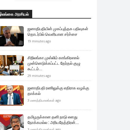
இலங்கை அரசியல்
ஜனாதிபதியின் முகப்புத்தக பதிவுகள்
தொடர்பில் வெளியான சர்ச்சை
19 minutes ago
சிறிலங்கா முஸ்லிம் காங்கிரஸால்
முன்னெடுக்கப்பட்ட தேர்தல் குழு
கூட்டம்...
29 minutes ago
ஜனாதிபதி ரணிலுக்கு எதிராக வழக்கு
தாக்கல்
3 மணத்தியாலங்கள் ago
தமிழருக்கான தனி நாடு எனது
நோக்கமல்ல : அரியநேத்திரன்...
3 மணத்தியாலங்கள் ago