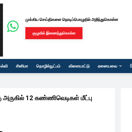
முக்கிய செய்திகளை நொடிப்பொழுதில் அறிந்துகொள்ள
குழுவில் இணைந்துகொள்ள
கல்வி
சினிமா
தொழில்நுட்பம்
விளையாட்டு
ஏனையவை
ு அருகில் 12 கண்ணிவெடிகள் மீட்பு