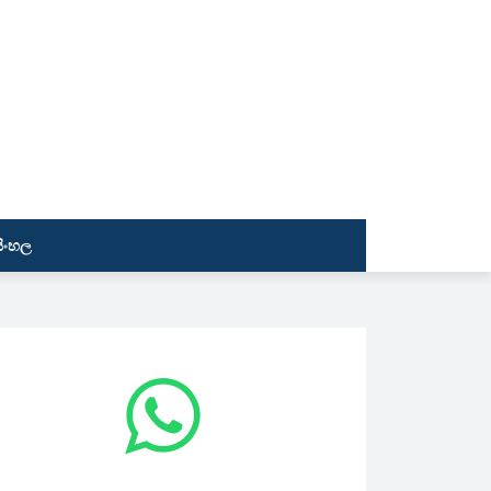
සිංහල