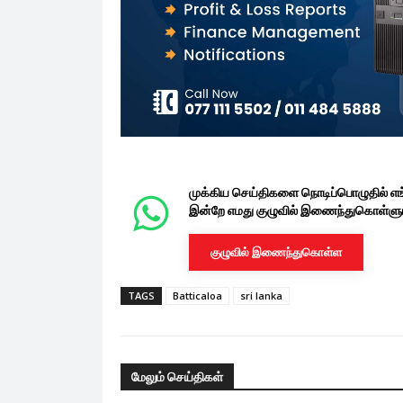
முக்கிய செய்திகளை நொடிப்பொழுதில் எ
இன்றே எமது குழுவில் இணைந்துகொள்ளுங
குழுவில் இணைந்துகொள்ள
TAGS
Batticaloa
sri lanka
மேலும் செய்திகள்