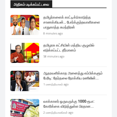
அதிகம் படிக்கப்பட்டவை
தமிழர்களைக் காட்டிக்கொடுத்த
சாணக்கியன்… போர்க்குற்றவாளிகளை
பாதுகாத்த சுமந்திரன்
8 minutes ago
தமிழரசு கட்சியின் மத்திய குழுவில்
எடுக்கப்பட்ட தீர்மானம்
58 minutes ago
ஆதரவளிக்காத அனைத்து எம்பிக்களும்
பேரிடி: தேர்தலை நோக்கிய ரணிலின்...
1 மணத்தியாலம் ago
வாக்காளர் ஒருவருக்கு 1000 ரூபா:
கோரிக்கை விடுத்துள்ள பிரதான...
2 மணத்தியாலங்கள் ago