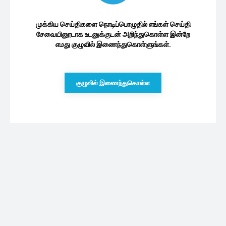
முக்கிய செய்திகளை நொடிப்பொழுதில் எங்கள் செய்தி
சேவையினூடாக உடனுக்குடன் அறிந்துகொள்ள இன்றே
எமது குழுவில் இணைந்துகொள்ளுங்கள்.
குழுவில் இணைந்துகொள்ள
புதியவை
நடிகரை தாண்டி புதிய அவதாரம் எடுக்கும்
பாலிவுட் நடிகர் ஹ்ரித்திக் ரோஷன்… மாஸ் தான்
09/08/2026