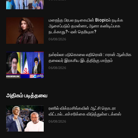
மறைந்த பிரபல நடிகையின் Biopicல் நடிக்க
ஆசைப்படும் தமன்னா, ஆனா கண்டிப்பாக
நடக்காது?- ஏன் தெரியுமா?
06/08/2026
நஸ்ரல்லா படுகொலை எதிரொலி : ஈரான் ஆன்மிக
தலைவர் இரகசிய இடத்திற்கு மாற்றம்
06/08/2026
அதிகம் படித்தவை
ரணில் விக்ரமசிங்கவின் ஆட்சி தொடரா
விட்டால்…எச்சரிக்கை விடுத்துள்ள டக்ளஸ்
06/08/2026