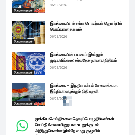
06/08/2026
பொருளாதாரம்
இலங்கையிடம் உள்ள டொலர்கள் தொடர்பில்
பொய்யான தகவல்
06/08/2026
பொருளாதாரம்
இலங்கையின் பயணம் இன்னும்
முடியவில்லை: சர்வதேச நாணய நிதியம்
06/08/2026
பொருளாதாரம்
இலங்கை – இந்திய கப்பல் சேவைக்காக
இந்தியா வழங்கும் நிதி உதவி
06/08/2026
பொருளாதாரம்
முக்கிய செய்திகளை நொடிப்பொழுதில் எங்கள்
செய்தி சேவையினூடாக உடனுக்குடன்
அறிந்துகொள்ள இன்றே எமது குழுவில்