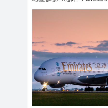
அடுத்து, இன்று(20.11) இரவு 7.15 மணியளவில் கட்டு