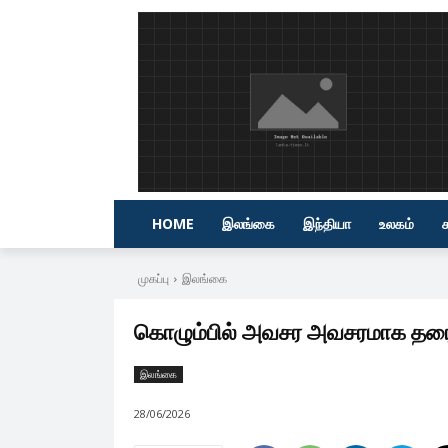
HOME
இலங்கை
இந்தியா
உலகம்
முகப்பு
இலங்கை
கொழும்பில் அவசர அவசரமாக தரையி
இலங்கை
28/06/2026