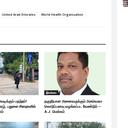
United Arab Emirates
World Health Organization
இலங்கை
ெடிக்கும் பதற்றம்!
தகுதியான அனைவருக்கும் அசுவெசும
 யாழ், பதுளை சிறைகளில்
கொடுப்பனவு வழங்கப்பட வேண்டும் –
ரம்
A.J. மெல்கம்