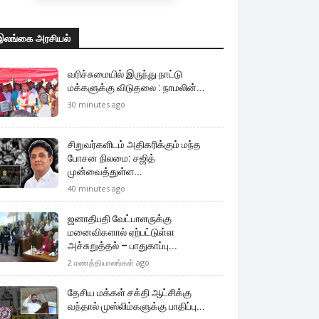
இலங்கை அரசியல்
வரிச்சுமையில் இருந்து நாட்டு
மக்களுக்கு விடுதலை : நாமலின்...
30 minutes ago
சிறுவர்களிடம் அதிகரிக்கும் மந்த
போசன நிலமை: சஜித்
முன்வைத்துள்ள...
40 minutes ago
ஜனாதிபதி வேட்பாளருக்கு
மனைவிகளால் ஏற்பட்டுள்ள
அச்சுறுத்தல் – பாதுகாப்பு...
2 மணத்தியாலங்கள் ago
தேசிய மக்கள் சக்தி ஆட்சிக்கு
வந்தால் முஸ்லிம்களுக்கு பாதிப்பு...