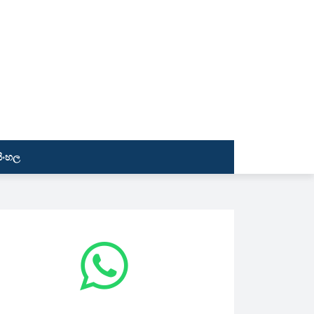
සිංහල