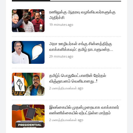
ரணிலுக்கு ஆதரவு வழங்கியவர்களுக்கு
அதிர்ச்சி
19 minutes ago
அரச ஊழியர்கள் சங்கு சின்னத்திற்கு
வாக்களிக்கவும்: தமிழ் நாடாளுமன்ற...
29 minutes ago
தமிழ்ப் பொதுவேட்பாளரின் தேர்தல்
விஞ்ஞாபனம் வெளியானது..!
2 மணத்தியாலங்கள் ago
இலங்கையில் முதன்முறையாக வாக்காளர்
எண்ணிக்கையில் ஏற்பட்டுள்ள மாற்றம்
2 மணத்தியாலங்கள் ago