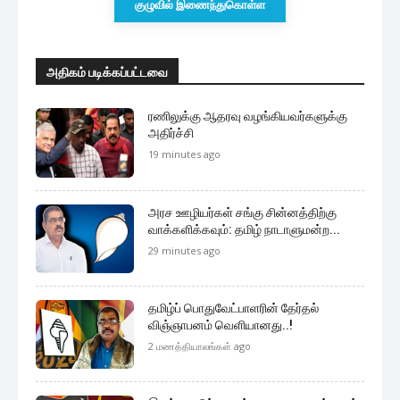
குழுவில் இணைந்துகொள்ள
அதிகம் படிக்கப்பட்டவை
ரணிலுக்கு ஆதரவு வழங்கியவர்களுக்கு
அதிர்ச்சி
19 minutes ago
அரச ஊழியர்கள் சங்கு சின்னத்திற்கு
வாக்களிக்கவும்: தமிழ் நாடாளுமன்ற...
29 minutes ago
தமிழ்ப் பொதுவேட்பாளரின் தேர்தல்
விஞ்ஞாபனம் வெளியானது..!
2 மணத்தியாலங்கள் ago