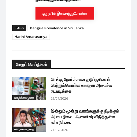
குழுவில் இணைந்துகொள்ள
TAGS
Dengue Prevalence in Sri Lanka
Harini Amarasuriya
மேலும் செய்திகள்
டெங்கு நோய்க்கான தடுப்பூசியைப்
பெற்றுக்கொள்ள சுகாதார அமைச்சு
நடவடிக்கை
வாழ்க்கைமுறை
29/07/2026
இன்னும் மூன்று வாரங்களுக்கு நீடிக்கும்
அபாய நிலை.. அமைச்சர் விடுத்துள்ள
எச்சரிக்கை
வாழ்க்கைமுறை
21/07/2026