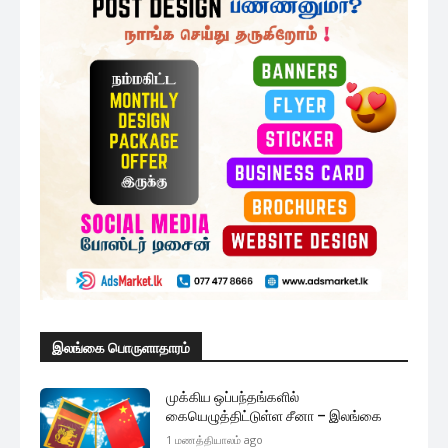
இலங்கை பொருளாதாரம்
முக்கிய ஒப்பந்தங்களில்
கையெழுத்திட்டுள்ள சீனா – இலங்கை
1 மணத்தியாலம் ago