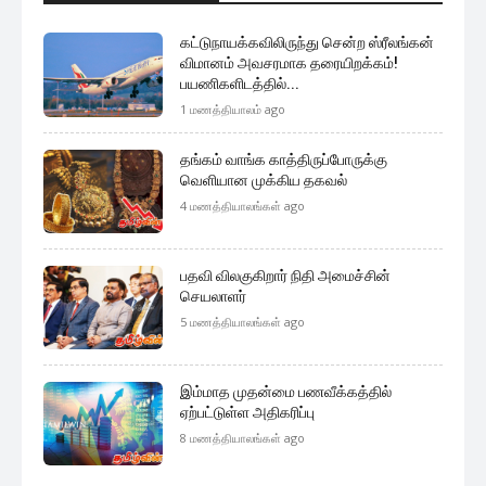
கட்டுநாயக்கவிலிருந்து சென்ற ஸ்ரீலங்கன்
விமானம் அவசரமாக தரையிறக்கம்!
பயணிகளிடத்தில்...
1 மணத்தியாலம் ago
தங்கம் வாங்க காத்திருப்போருக்கு
வெளியான முக்கிய தகவல்
4 மணத்தியாலங்கள் ago
பதவி விலகுகிறார் நிதி அமைச்சின்
செயலாளர்
5 மணத்தியாலங்கள் ago
இம்மாத முதன்மை பணவீக்கத்தில்
ஏற்பட்டுள்ள அதிகரிப்பு
8 மணத்தியாலங்கள் ago