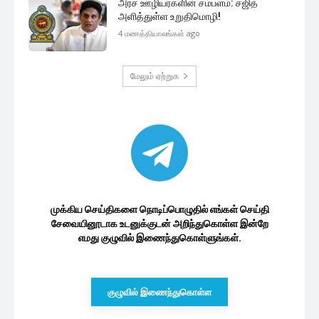
அரச ஊழியர்களின் சம்பளம்: சஜித்
அளித்துள்ள உறுதிமொழி!
4 மணத்தியாலங்கள் ago
மேலும் ஏற்றுக
முக்கிய செய்திகளை நொடிப்பொழுதில் எங்கள் செய்தி
சேவையினூடாக உடனுக்குடன் அறிந்துகொள்ள இன்றே
எமது குழுவில் இணைந்துகொள்ளுங்கள்.
குழுவில் இணைந்துகொள்ள