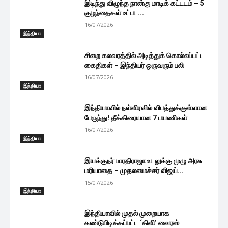
இடிந்து விழுந்த நான்கு மாடிக் கட்டடம் – 5
குழந்தைகள் உட்பட...
16/07/2026
இந்தியா
சிறை கலவரத்தில் அடித்துக் கொல்லப்பட்ட
கைதிகள் – இந்தியர் ஒருவரும் பலி
16/07/2026
இந்தியா
இந்தியாவில் நள்ளிரவில் விபத்துக்குள்ளான
பேருந்து! தீக்கிரையான 7 பயணிகள்
16/07/2026
இந்தியா
இயக்குநர் பாரதிராஜா உடலுக்கு முழு அரசு
மரியாதை – முதலமைச்சர் விஜய்...
15/07/2026
இந்தியா
இந்தியாவில் முதல் முறையாக
கண்டுபிடிக்கப்பட்ட ‘கிளி’ வைரஸ்