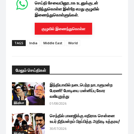
செய்தி சேவையினூடாக உடனுக்குடன்
அறிந்துகொள்ள இன்றே எமது குழுவில்
இணைந்துகொள்ளுங்கள்.
குழுவில் இணைந்துகொள்ள
TAGS
India
Middle East
World
மேலும் செய்திகள்
இந்தியாவில் நடைபெற்ற நாடாளுமன்ற
பேரணி! மோடியை மன்னிப்பு கோர
வலியுறுத்து
இந்தியா
01/08/2026
செந்தில் பாலாஜிக்கு எதிராக சென்னை
உயர் நீதிமன்றம் பிறப்பித்த அதிரடி உத்தரவு!
30/07/2026
இந்தியா