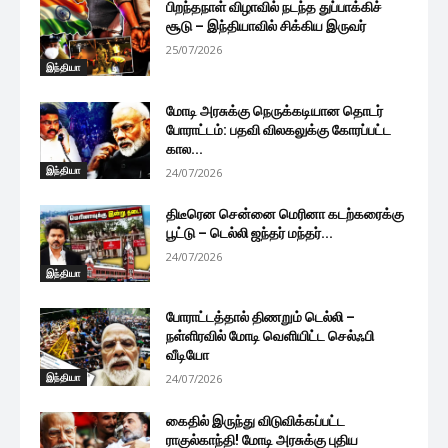
பிறந்தநாள் விழாவில் நடந்த துப்பாக்கிச்
சூடு – இந்தியாவில் சிக்கிய இருவர்
25/07/2026
இந்தியா
மோடி அரசுக்கு நெருக்கடியான தொடர்
போராட்டம்: பதவி விலகலுக்கு கோரப்பட்ட
கால...
இந்தியா
24/07/2026
திடீரென சென்னை மெரினா கடற்கரைக்கு
பூட்டு – டெல்லி ஜந்தர் மந்தர்...
24/07/2026
இந்தியா
போராட்டத்தால் திணறும் டெல்லி –
நள்ளிரவில் மோடி வெளியிட்ட செல்ஃபி
வீடியோ
இந்தியா
24/07/2026
கைதில் இருந்து விடுவிக்கப்பட்ட
ராகுல்காந்தி! மோடி அரசுக்கு புதிய