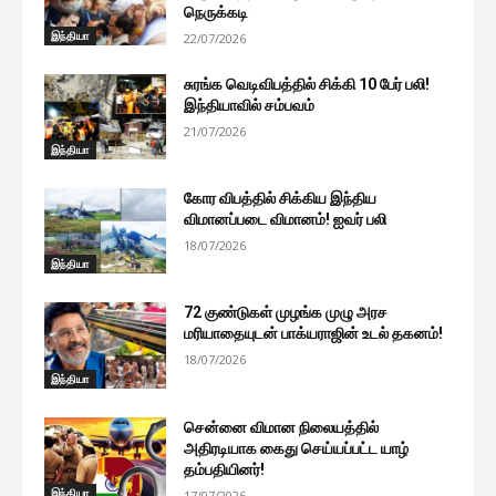
நெருக்கடி
இந்தியா
22/07/2026
சுரங்க வெடிவிபத்தில் சிக்கி 10 பேர் பலி!
இந்தியாவில் சம்பவம்
21/07/2026
இந்தியா
கோர விபத்தில் சிக்கிய இந்திய
விமானப்படை விமானம்! ஐவர் பலி
18/07/2026
இந்தியா
72 குண்டுகள் முழங்க முழு அரச
மரியாதையுடன் பாக்யராஜின் உடல் தகனம்!
18/07/2026
இந்தியா
சென்னை விமான நிலையத்தில்
அதிரடியாக கைது செய்யப்பட்ட யாழ்
தம்பதியினர்!
இந்தியா
17/07/2026