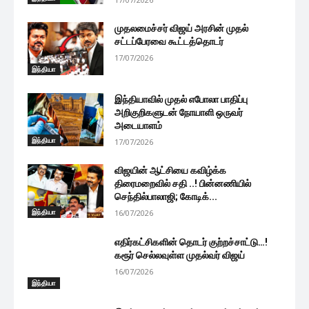
முதலமைச்சர் விஜய் அரசின் முதல்
சட்டப்பேரவை கூட்டத்தொடர்
17/07/2026
இந்தியா
இந்தியாவில் முதல் எபோலா பாதிப்பு
அறிகுறிகளுடன் நோயாளி ஒருவர்
அடையாளம்
இந்தியா
17/07/2026
விஜயின் ஆட்சியை கவிழ்க்க
திரைமறைவில் சதி ..! பின்னணியில்
செந்தில்பாலாஜி; கோடிக்...
இந்தியா
16/07/2026
எதிர்கட்சிகளின் தொடர் குற்றச்சாட்டு…!
கரூர் செல்லவுள்ள முதல்வர் விஜய்
16/07/2026
இந்தியா