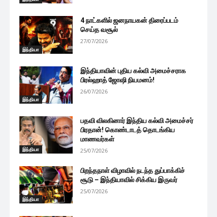
4 நாட்களில் ஜனநாயகன் திரைப்படம்
செய்த வசூல்
27/07/2026
இந்தியா
இந்தியாவின் புதிய கல்வி அமைச்சராக
பிரல்ஹாத் ஜோஷி நியமனம்!
26/07/2026
இந்தியா
பதவி விலகினார் இந்திய கல்வி அமைச்சர்
பிரதான்! கொண்டாடத் தொடங்கிய
மாணவர்கள்
இந்தியா
25/07/2026
பிறந்தநாள் விழாவில் நடந்த துப்பாக்கிச்
சூடு – இந்தியாவில் சிக்கிய இருவர்
25/07/2026
இந்தியா