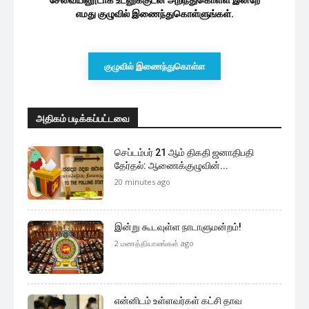
சேவையினூடாக உடனுக்குடன் அறிந்துகொள்ள இன்றே
எமது குழுவில் இணைந்துகொள்ளுங்கள்.
குழுவில் இணைந்துகொள்ள
அதிகம் படிக்கப்பட்டவை
செப்டம்பர் 21 ஆம் திகதி ஜனாதிபதி
தேர்தல்: ஆணைக்குழுவின்...
20 minutes ago
இன்று கூடவுள்ள நாடாளுமன்றம்!
2 மணத்தியாலங்கள் ago
என்னிடம் உள்ளவர்கள் கட்சி தாவ