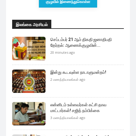
குழுவில் இணைந்துகொள்ள
இலங்கை அரசியல்
செப்டம்பர் 21 ஆம் திகதி ஜனாதிபதி
தேர்தல்: ஆணைக்குழுவின்...
20 minutes ago
இன்று கூடவுள்ள நாடாளுமன்றம்!
2 மணத்தியாலங்கள் ago
என்னிடம் உள்ளவர்கள் கட்சி தாவ
மாட்டார்கள்! சஜித் நம்பிக்கை
3 மணத்தியாலங்கள் ago