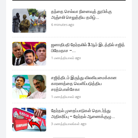
தந்தை செல்வா நினைவுத் தூபிக்கு
அஞ்சலி செலுத்திய தமிழ்...
6 minutes ago
ஜனாதிபதி தேர்தலில் 3ஆம் இடத்தில் சஜித்
பிரேமதாச –...
1 மணத்தியாலம் ago
சஜித்திடம் இருந்து விலகியமைக்கான
காரணத்தை வெளிப்படுத்திய
சரத்பொன்சேகா
1 மணத்தியாலம் ago
தேர்தல் முறைப்பாடுகள் தொடர்ந்து
அதிகரிப்பு – தேர்தல் ஆணைக்குழு...
3 மணத்தியாலங்கள் ago