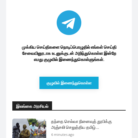
முக்கிய செய்திகளை நொடிப்பொழுதில் எங்கள் செய்தி
சேவையினூடாக உடனுக்குடன் அறிந்துகொள்ள இன்றே
எமது குழுவில் இணைந்துகொள்ளுங்கள்.
குழுவில் இணைந்துகொள்ள
இலங்கை அரசியல்
தந்தை செல்வா நினைவுத் தூபிக்கு
அஞ்சலி செலுத்திய தமிழ்...
6 minutes ago