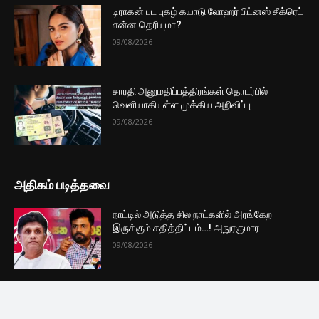
டிராகன் பட புகழ் கயாடு லோஹர் பிட்னஸ் சீக்ரெட்
என்ன தெரியுமா?
09/08/2026
சாரதி அனுமதிப்பத்திரங்கள் தொடர்பில்
வெளியாகியுள்ள முக்கிய அறிவிப்பு
09/08/2026
அதிகம் படித்தவை
நாட்டில் அடுத்த சில நாட்களில் அரங்கேற
இருக்கும் சதித்திட்டம்…! அநுரகுமார
09/08/2026
அரகலய காணொளிகளை பகிர்ந்தால் சிக்கல் :
காவல்துறை விடுத்த எச்சரிக்கை