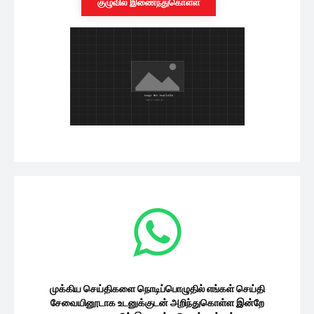
குழுவில் இணைந்துகொள்ள
முக்கிய செய்திகளை நொடிப்பொழுதில் எங்கள் செய்தி
சேவையினூடாக உடனுக்குடன் அறிந்துகொள்ள இன்றே