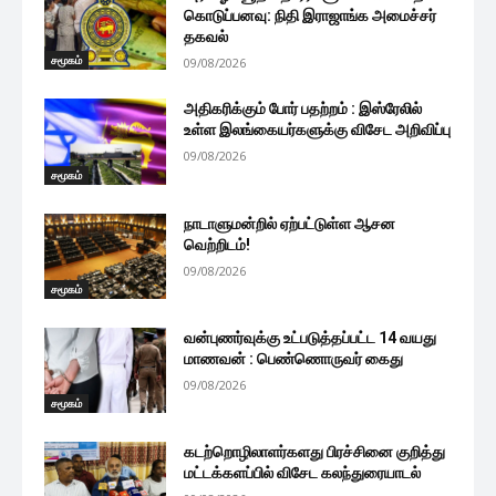
கொடுப்பனவு: நிதி இராஜாங்க அமைச்சர்
தகவல்
சமூகம்
09/08/2026
அதிகரிக்கும் போர் பதற்றம் : இஸ்ரேலில்
உள்ள இலங்கையர்களுக்கு விசேட அறிவிப்பு
09/08/2026
சமூகம்
நாடாளுமன்றில் ஏற்பட்டுள்ள ஆசன
வெற்றிடம்!
09/08/2026
சமூகம்
வன்புணர்வுக்கு உட்படுத்தப்பட்ட 14 வயது
மாணவன் : பெண்ணொருவர் கைது
09/08/2026
சமூகம்
கடற்றொழிலாளர்களது பிரச்சினை குறித்து
மட்டக்களப்பில் விசேட கலந்துரையாடல்