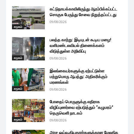
கட்டுநாயக்காவிலிருந்து ஆரம்பிக்கப்பட்ட
சொகுசு பேருந்து சேவை நிறுத்தப்பட்டது
09/08/2026
சமூகம்
பலத்த காற்று: இடியுடன் கூடிய மழை!
வளிமண்டலவியல் திணைக்களம்
விடுத்துள்ள அறிவிப்பு
சமூகம்
09/08/2026
இலங்கையர்களுக்கு ஏற்பட்டுள்ள
மற்றுமொரு ஆபத்து: அதிகரிக்கும்
மரணங்கள்
சமூகம்
09/08/2026
போதைப் பொருளுக்கு எதிராக
விழிப்புணர்வை ஏற்படுத்தும் “கழுமரம்”
தெருவெளி நாடகம்
சமூகம்
09/08/2026
அரச ஓய்வூதியதாரர்களுக்கான மேலதிக