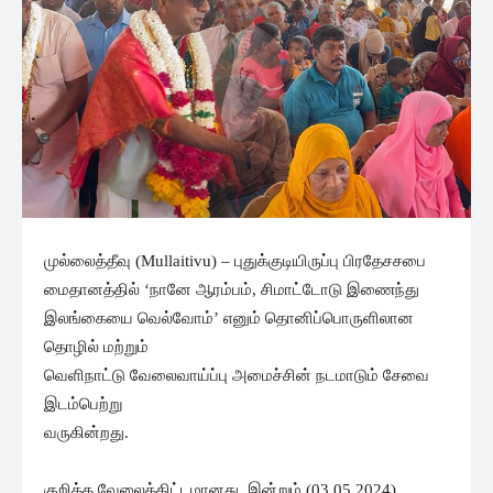
முல்லைத்தீவு (Mullaitivu) – புதுக்குடியிருப்பு பிரதேசசபை
மைதானத்தில் ‘நானே ஆரம்பம், சிமாட்டோடு இணைந்து
இலங்கையை வெல்வோம்’ எனும் தொனிப்பொருளிலான
தொழில் மற்றும்
வெளிநாட்டு வேலைவாய்ப்பு அமைச்சின் நடமாடும் சேவை
இடம்பெற்று
வருகின்றது.
குறித்த வேலைத்திட்டமானது, இன்றும் (03.05.2024)