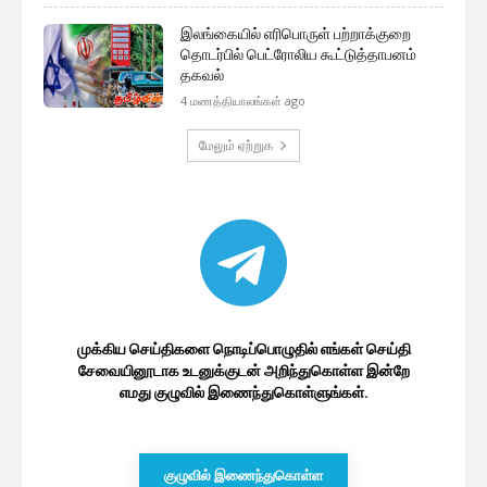
இலங்கையில் எரிபொருள் பற்றாக்குறை
தொடர்பில் பெட்ரோலிய கூட்டுத்தாபனம்
தகவல்
4 மணத்தியாலங்கள் ago
மேலும் ஏற்றுக
முக்கிய செய்திகளை நொடிப்பொழுதில் எங்கள் செய்தி
சேவையினூடாக உடனுக்குடன் அறிந்துகொள்ள இன்றே
எமது குழுவில் இணைந்துகொள்ளுங்கள்.
குழுவில் இணைந்துகொள்ள