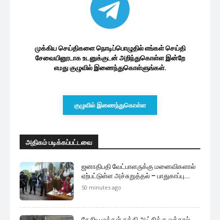
முக்கிய செய்திகளை நொடிப்பொழுதில் எங்கள் செய்தி
சேவையினூடாக உடனுக்குடன் அறிந்துகொள்ள இன்றே
எமது குழுவில் இணைந்துகொள்ளுங்கள்.
குழுவில் இணைந்துகொள்ள
அதிகம் படிக்கப்பட்டவை
ஜனாதிபதி வேட்பாளருக்கு மனைவிகளால்
ஏற்பட்டுள்ள அச்சுறுத்தல் – பாதுகாப்பு...
50 minutes ago
தேசிய மக்கள் சக்தி ஆட்சிக்கு வந்தால்