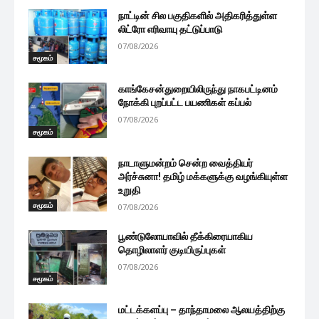
நாட்டின் சில பகுதிகளில் அதிகரித்துள்ள
லிட்ரோ எரிவாயு தட்டுப்பாடு
07/08/2026
சமூகம்
காங்கேசன்துறையிலிருந்து நாகபட்டினம்
நோக்கி புறப்பட்ட பயணிகள் கப்பல்
07/08/2026
சமூகம்
நாடாளுமன்றம் சென்ற வைத்தியர்
அர்ச்சுனா! தமிழ் மக்களுக்கு வழங்கியுள்ள
உறுதி
சமூகம்
07/08/2026
பூண்டுலோயாவில் தீக்கிரையாகிய
தொழிலாளர் குடியிருப்புகள்
07/08/2026
சமூகம்
மட்டக்களப்பு – தாந்தாமலை ஆலயத்திற்கு