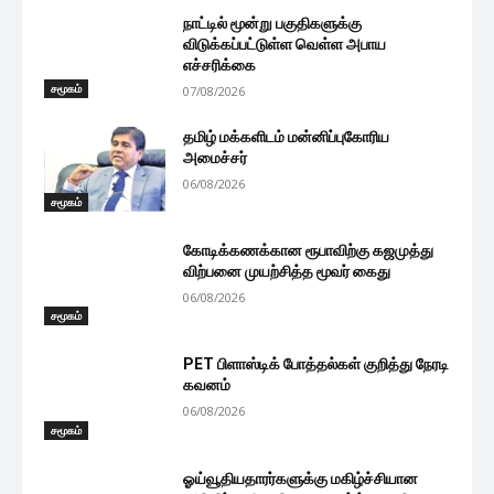
நாட்டில் மூன்று பகுதிகளுக்கு
விடுக்கப்பட்டுள்ள வெள்ள அபாய
எச்சரிக்கை
சமூகம்
07/08/2026
தமிழ் மக்களிடம் மன்னிப்புகோரிய
அமைச்சர்
06/08/2026
சமூகம்
கோடிக்கணக்கான ரூபாவிற்கு கஜமுத்து
விற்பனை முயற்சித்த மூவர் கைது
06/08/2026
சமூகம்
PET பிளாஸ்டிக் போத்தல்கள் குறித்து நேரடி
கவனம்
06/08/2026
சமூகம்
ஓய்வூதியதாரர்களுக்கு மகிழ்ச்சியான