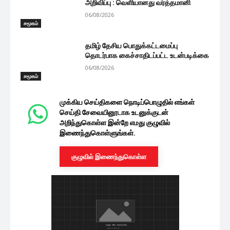
அறிவிப்பு : வெளியானது வர்த்தமானி
06/08/2026
சமூகம்
தமிழ் தேசிய பொதுக்கட்டமைப்பு
தொடர்பாக கைச்சாதிடப்பட்ட உடன்படிக்கை
06/08/2026
சமூகம்
முக்கிய செய்திகளை நொடிப்பொழுதில் எங்கள்
செய்தி சேவையினூடாக உடனுக்குடன்
அறிந்துகொள்ள இன்றே எமது குழுவில்
இணைந்துகொள்ளுங்கள்.
குழுவில் இணைந்துகொள்ள