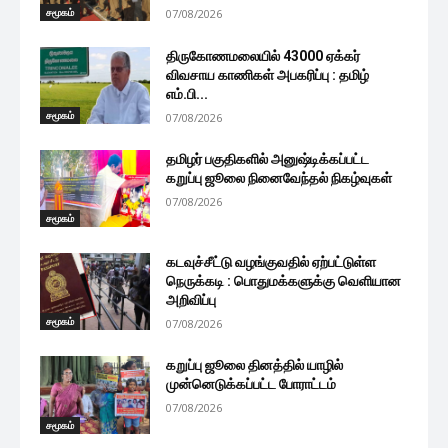
சமூகம்
07/08/2026
திருகோணமலையில் 43000 ஏக்கர்
விவசாய காணிகள் அபகரிப்பு : தமிழ்
எம்.பி...
சமூகம்
07/08/2026
தமிழர் பகுதிகளில் அனுஷ்டிக்கப்பட்ட
கறுப்பு ஜூலை நினைவேந்தல் நிகழ்வுகள்
07/08/2026
சமூகம்
கடவுச்சீட்டு வழங்குவதில் ஏற்பட்டுள்ள
நெருக்கடி : பொதுமக்களுக்கு வெளியான
அறிவிப்பு
சமூகம்
07/08/2026
கறுப்பு ஜூலை தினத்தில் யாழில்
முன்னெடுக்கப்பட்ட போராட்டம்
07/08/2026
சமூகம்