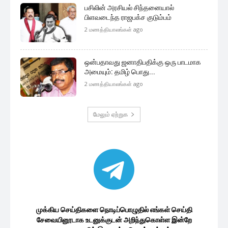
பசிலின் அரசியல் சிந்தனையால்
பிளவடைந்த ராஜபக்ச குடும்பம்
2 மணத்தியாலங்கள் ago
ஒன்பதாவது ஜனாதிபதிக்கு ஒரு பாடமாக
அமையும்: தமிழ் பொது...
2 மணத்தியாலங்கள் ago
மேலும் ஏற்றுக
முக்கிய செய்திகளை நொடிப்பொழுதில் எங்கள் செய்தி
சேவையினூடாக உடனுக்குடன் அறிந்துகொள்ள இன்றே