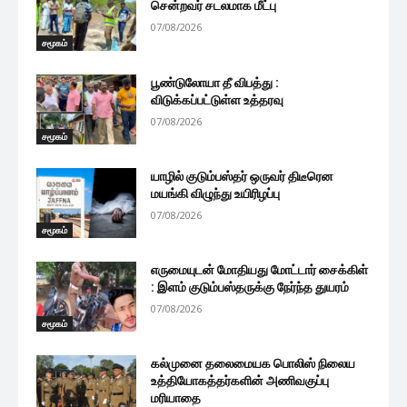
சென்றவர் சடலமாக மீட்பு
07/08/2026
சமூகம்
பூண்டுலோயா தீ விபத்து :
விடுக்கப்பட்டுள்ள உத்தரவு
07/08/2026
சமூகம்
யாழில் குடும்பஸ்தர் ஒருவர் திடீரென
மயங்கி விழுந்து உயிரிழப்பு
07/08/2026
சமூகம்
எருமையுடன் மோதியது மோட்டார் சைக்கிள்
: இளம் குடும்பஸ்தருக்கு நேர்ந்த துயரம்
07/08/2026
சமூகம்
கல்முனை தலைமையக பொலிஸ் நிலைய
உத்தியோகத்தர்களின் அணிவகுப்பு
மரியாதை