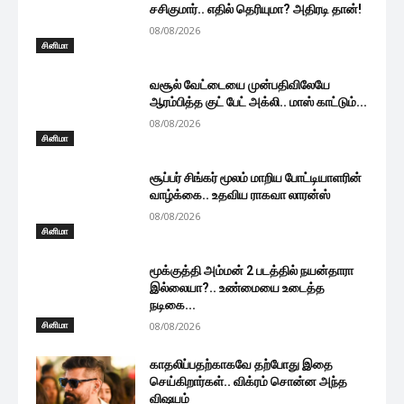
சசிகுமார்.. எதில் தெரியுமா? அதிரடி தான்!
08/08/2026
சினிமா
வசூல் வேட்டையை முன்பதிவிலேயே
ஆரம்பித்த குட் பேட் அக்லி.. மாஸ் காட்டும்...
08/08/2026
சினிமா
சூப்பர் சிங்கர் மூலம் மாறிய போட்டியாளரின்
வாழ்க்கை.. உதவிய ராகவா லாரன்ஸ்
08/08/2026
சினிமா
மூக்குத்தி அம்மன் 2 படத்தில் நயன்தாரா
இல்லையா?.. உண்மையை உடைத்த
நடிகை...
சினிமா
08/08/2026
காதலிப்பதற்காகவே தற்போது இதை
செய்கிறார்கள்.. விக்ரம் சொன்ன அந்த
விஷயம்