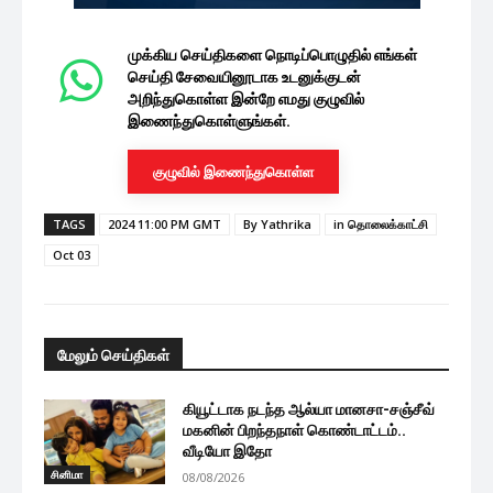
முக்கிய செய்திகளை நொடிப்பொழுதில் எங்கள்
செய்தி சேவையினூடாக உடனுக்குடன்
அறிந்துகொள்ள இன்றே எமது குழுவில்
இணைந்துகொள்ளுங்கள்.
குழுவில் இணைந்துகொள்ள
TAGS
2024 11:00 PM GMT
By Yathrika
in தொலைக்காட்சி
Oct 03
மேலும் செய்திகள்
கியூட்டாக நடந்த ஆல்யா மானசா-சஞ்சீவ்
மகனின் பிறந்தநாள் கொண்டாட்டம்..
வீடியோ இதோ
சினிமா
08/08/2026