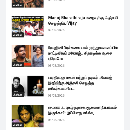
சினிமா
Manoj Bharathiraja மறைவுக்கு அஞ்சலி
செலுத்திய Vijay
08/08/2026
சினிமா
ரோஹினி பிரச்சனையால் முத்துவை வம்பில்
மாட்டிவிடும் மனோஜ்.. சிறகடிக்க ஆசை
புரொமோ
சினிமா
08/08/2026
பாரதிராஜா மகன் மற்றும் நடிகர் மனோஜ்
இறப்பிற்கு அஞ்சலி செலுத்த
ரசிகர்களாகிய...
சினிமா
08/08/2026
மைனா பட புகழ் நடிகை சூசனை நியாபகம்
இருக்கா?- இப்போது எங்கே,...
08/08/2026
சினிமா