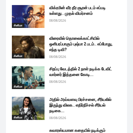
விக்ரமின் வீர தீர சூரன் படம் எப்படி
உள்ளது.. முதல் விமர்சனம்
08/08/2026
சினிமா
விரைவில் தொலைக்காட்சியில்
ஒளிபரப்பாகும் புஷ்பா 2 படம்.. எப்போது,
எந்த டிவி?
சினிமா
08/08/2026
சிறப்பு வேடத்தில் 2 நாள் நடிக்க டேவிட்
வார்னர் இத்தனை கோடி...
08/08/2026
சினிமா
அதில் அவ்வளவு பிரச்சனை, சீரியலில்
இருந்து விலக.. எதிர்நீச்சல் சீரியல்
நடிகை...
சினிமா
08/08/2026
சுவாரஸ்யமான கதையில் நடிக்கும்