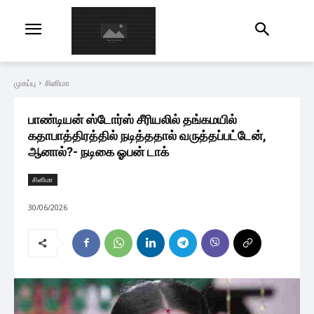
முகப்பு
சினிமா
பாண்டியன் ஸ்டோர்ஸ் சீரியலில் தங்கமயில்
கதாபாத்திரத்தில் நடித்ததால் வருத்தப்பட்டேன்,
ஆனால்?- நடிகை ஓபன் டாக்
சினிமா
30/06/2026