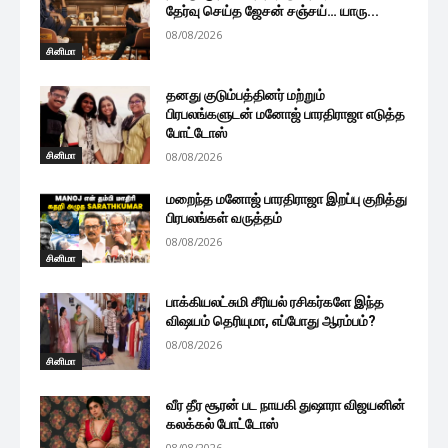
தேர்வு செய்த ஜேசன் சஞ்சய்… யாரு...
08/08/2026
சினிமா
தனது குடும்பத்தினர் மற்றும்
பிரபலங்களுடன் மனோஜ் பாரதிராஜா எடுத்த
போட்டோஸ்
சினிமா
08/08/2026
மறைந்த மனோஜ் பாரதிராஜா இறப்பு குறித்து
பிரபலங்கள் வருத்தம்
08/08/2026
சினிமா
பாக்கியலட்சுமி சீரியல் ரசிகர்களே இந்த
விஷயம் தெரியுமா, எப்போது ஆரம்பம்?
08/08/2026
சினிமா
வீர தீர சூரன் பட நாயகி துஷாரா விஜயனின்
கலக்கல் போட்டோஸ்
08/08/2026