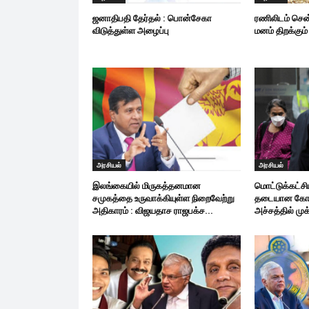
ஜனாதிபதி தேர்தல் : பொன்சேகா
ரணிலிடம் சென
விடுத்துள்ள அழைப்பு
மனம் திறக்கும்
அரசியல்
அரசியல்
இலங்கையில் மிருகத்தனமான
மொட்டுக்கட்சி
சமுகத்தை உருவாக்கியுள்ள நிறைவேற்று
தடையான கோட்
அதிகாரம் : விஜயதாச ராஜபக்ச...
அச்சத்தில் முக