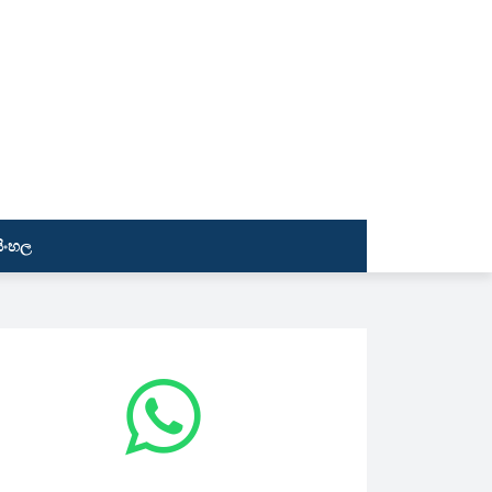
සිංහල