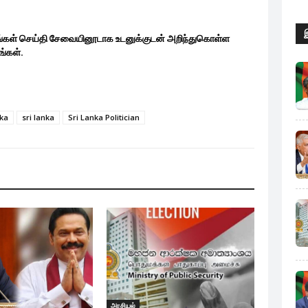
ங்கள் செய்தி சேவையினூடாக உடனுக்குடன் அறிந்துகொள்ள
்கள்.
nka
sri lanka
Sri Lanka Politician
அரசியல்