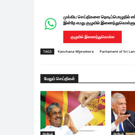
முக்கிய செய்திகளை நொடிப்பொழுதில் எ
இன்றே எமது குழுவில் இணைந்துகொள்ளுங
குழுவில் இணைந்துகொள்ள
TAGS
Kanchana Wijesekera
Parliament of Sri La
மேலும் செய்திகள்
அரசியல்
அரசியல்