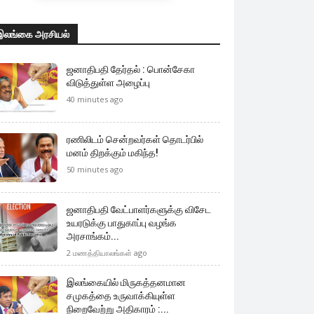
இலங்கை அரசியல்
ஜனாதிபதி தேர்தல் : பொன்சேகா
விடுத்துள்ள அழைப்பு
40 minutes ago
ரணிலிடம் சென்றவர்கள் தொடர்பில்
மனம் திறக்கும் மகிந்த!
50 minutes ago
ஜனாதிபதி வேட்பாளர்களுக்கு விசேட
உயரடுக்கு பாதுகாப்பு வழங்க
அரசாங்கம்...
2 மணத்தியாலங்கள் ago
இலங்கையில் மிருகத்தனமான
சமுகத்தை உருவாக்கியுள்ள
நிறைவேற்று அதிகாரம் :...