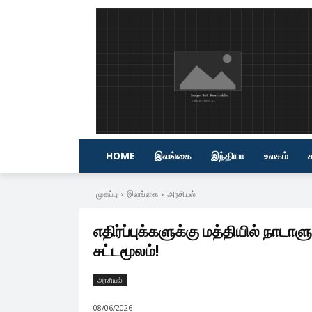
HOME
இலங்கை
இந்தியா
உலகம்
முகப்பு
இலங்கை
அரசியல்
எதிர்ப்புக்களுக்கு மத்தியில் நாடாளு
சட்டமூலம்!
அரசியல்
08/06/2026