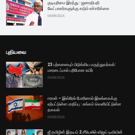
குடியுரிமை இரத்து : ஜனாதிபதி
வேட்பாளர்களுக்கு கடும் எச்சரிக்கை
06/08/2026
புதியவை
23 பற்களையும் பிடுங்கிய மருத்துவர்கள்:
மாரடைப்பால் பறிபோன உயிர்
06/08/2026
ஈரான் – இஸ்ரேல் போரினால் இலங்கைக்கு
ஏற்பட்டுள்ள பாதிப்பு : சுங்கம் வெளியிட்டுள்ள
தகவல்
06/08/2026
ஜீ தமிழின் இதயம் 2 சீரியலில் விஜய் டிவியின்