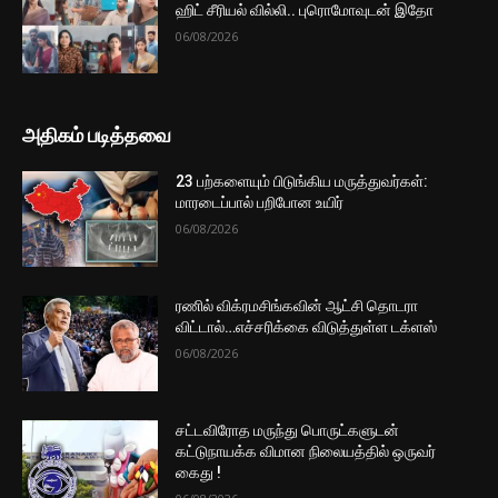
ஹிட் சீரியல் வில்லி.. புரொமோவுடன் இதோ
06/08/2026
அதிகம் படித்தவை
23 பற்களையும் பிடுங்கிய மருத்துவர்கள்:
மாரடைப்பால் பறிபோன உயிர்
06/08/2026
ரணில் விக்ரமசிங்கவின் ஆட்சி தொடரா
விட்டால்…எச்சரிக்கை விடுத்துள்ள டக்ளஸ்
06/08/2026
சட்டவிரோத மருந்து பொருட்களுடன்
கட்டுநாயக்க விமான நிலையத்தில் ஒருவர்
கைது !