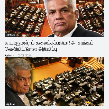
அரசியல்
நாடாளுமன்றம் கலைக்கப்படுமா! அரசாங்கம்
வெளியிட்டுள்ள அறிவிப்பு
Admin
-
03/08/2026
அரசியல்