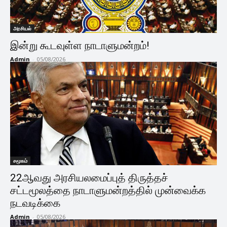
அரசியல்
இன்று கூடவுள்ள நாடாளுமன்றம்!
Admin
-
05/08/2026
சமூகம்
22ஆவது அரசியலமைப்புத் திருத்தச்
சட்டமூலத்தை நாடாளுமன்றத்தில் முன்வைக்க
நடவடிக்கை
Admin
-
05/08/2026