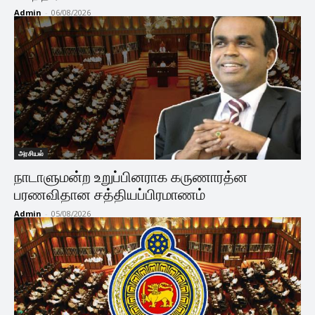
Admin
-
06/08/2026
அரசியல்
நாடாளுமன்ற உறுப்பினராக கருணாரத்ன
பரணவிதான சத்தியப்பிரமாணம்
Admin
-
05/08/2026