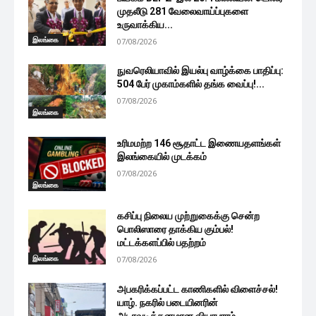
முதலீடு 281 வேலைவாய்ப்புகளை
உருவாக்கிய...
இலங்கை
07/08/2026
நுவரெலியாவில் இயல்பு வாழ்க்கை பாதிப்பு:
504 பேர் முகாம்களில் தங்க வைப்பு!...
07/08/2026
இலங்கை
உரிமமற்ற 146 சூதாட்ட இணையதளங்கள்
இலங்கையில் முடக்கம்
07/08/2026
இலங்கை
கசிப்பு நிலைய முற்றுகைக்கு சென்ற
பொலிஸாரை தாக்கிய கும்பல்!
மட்டக்களப்பில் பதற்றம்
இலங்கை
07/08/2026
அபகரிக்கப்பட்ட காணிகளில் விளைச்சல்!
யாழ். நகரில் படையினரின்
அடாவடித்தனமான வியாபாரம்