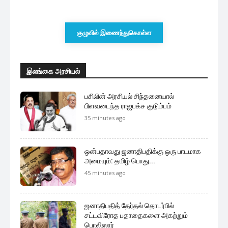
குழுவில் இணைந்துகொள்ள
இலங்கை அரசியல்
பசிலின் அரசியல் சிந்தனையால்
பிளவடைந்த ராஜபக்ச குடும்பம்
35 minutes ago
ஒன்பதாவது ஜனாதிபதிக்கு ஒரு பாடமாக
அமையும்: தமிழ் பொது...
45 minutes ago
ஜனாதிபதித் தேர்தல் தொடர்பில்
சட்டவிரோத பதாதைகளை அகற்றும்
பொலிஸார்