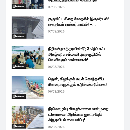
இலங்கை
07/08/2026
குருவிட்ட சிறை மோதலில் இருவர் பலி!
கைதிகள் நால்வர் காயம்! –...
07/08/2026
இலங்கை
நீதிமன்ற உத்தரவின்கீழ் 3-ஆம் கட்ட
அகழ்வு: செம்மணி புதைகுழியில்
வெளிவரும் உண்மைகள்!
இலங்கை
06/08/2026
தென், கிழக்குக் கடல் கொந்தளிப்பு:
மீனவர்களுக்குக் கடும் எச்சரிக்கை!
06/08/2026
இலங்கை
நீர்கொழும்பு சிறைச்சாலை வன்முறை:
விசாரணை அறிக்கை ஜனாதிபதி
அநுரவிடம் கையளிப்பு!
இலங்கை
06/08/2026