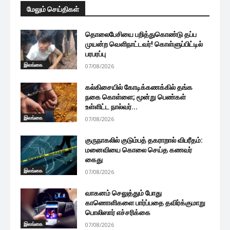
மேலும் செய்திகள்
தொலைபேசியை பறித்துகொண்டு தப்ப
முயன்ற வெளிநாட்டவர்! கொள்ளுப்பிட்டில்
பரபரப்பு
இலங்கை
07/08/2026
கல்கிசையில் கோடிக்கணக்கில் தங்க
நகை கொள்ளை; மூன்று பெண்கள்
உள்ளிட்ட நால்வர்...
இலங்கை
07/08/2026
குருநாகலில் குடும்பத் தகராறால் விபரீதம்:
மனைவியை கொலை செய்த கணவர்
கைது
இலங்கை
07/08/2026
வாகனம் செலுத்தும் போது
காணொளிகளை பார்ப்பதை தவிர்க்குமாறு
பொலிஸார் எச்சரிக்கை
இலங்கை
07/08/2026