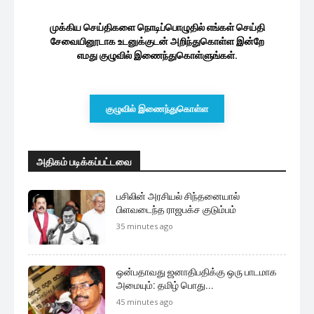
முக்கிய செய்திகளை நொடிப்பொழுதில் எங்கள் செய்தி
சேவையினூடாக உடனுக்குடன் அறிந்துகொள்ள இன்றே
எமது குழுவில் இணைந்துகொள்ளுங்கள்.
குழுவில் இணைந்துகொள்ள
அதிகம் படிக்கப்பட்டவை
பசிலின் அரசியல் சிந்தனையால்
பிளவடைந்த ராஜபக்ச குடும்பம்
35 minutes ago
ஒன்பதாவது ஜனாதிபதிக்கு ஒரு பாடமாக
அமையும்: தமிழ் பொது...
45 minutes ago