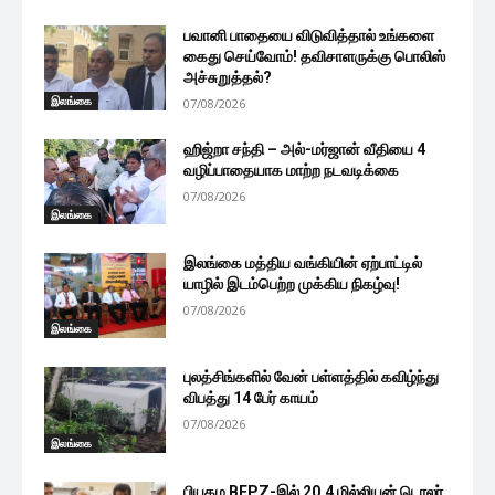
பவானி பாதையை விடுவித்தால் உங்களை
கைது செய்வோம்! தவிசாளருக்கு பொலிஸ்
அச்சுறுத்தல்?
இலங்கை
07/08/2026
ஹிஜ்றா சந்தி – அல்-மர்ஜான் வீதியை 4
வழிப்பாதையாக மாற்ற நடவடிக்கை
07/08/2026
இலங்கை
இலங்கை மத்திய வங்கியின் ஏற்பாட்டில்
யாழில் இடம்பெற்ற முக்கிய நிகழ்வு!
07/08/2026
இலங்கை
புலத்சிங்களில் வேன் பள்ளத்தில் கவிழ்ந்து
விபத்து 14 பேர் காயம்
07/08/2026
இலங்கை
பியகம BEPZ-இல் 20.4 மில்லியன் டொலர்