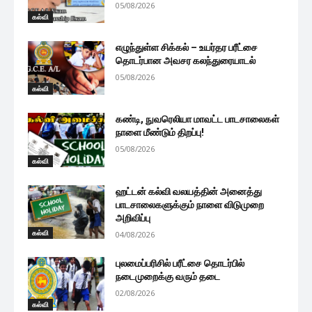
05/08/2026
கல்வி
எழுந்துள்ள சிக்கல் – உயர்தர பரீட்சை
தொடர்பான அவசர கலந்துரையாடல்
05/08/2026
கல்வி
கண்டி, நுவரெலியா மாவட்ட பாடசாலைகள்
நாளை மீண்டும் திறப்பு!
05/08/2026
கல்வி
ஹட்டன் கல்வி வலயத்தின் அனைத்து
பாடசாலைகளுக்கும் நாளை விடுமுறை
அறிவிப்பு
கல்வி
04/08/2026
புலமைப்பரிசில் பரீட்சை தொடர்பில்
நடைமுறைக்கு வரும் தடை
02/08/2026
கல்வி