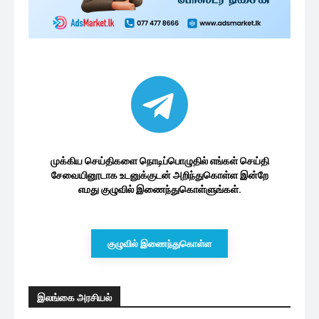
முக்கிய செய்திகளை நொடிப்பொழுதில் எங்கள் செய்தி
சேவையினூடாக உடனுக்குடன் அறிந்துகொள்ள இன்றே
எமது குழுவில் இணைந்துகொள்ளுங்கள்.
குழுவில் இணைந்துகொள்ள
இலங்கை அரசியல்