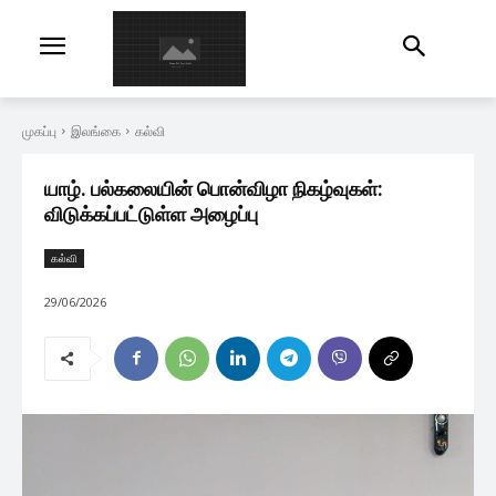
முகப்பு
இலங்கை
கல்வி
யாழ். பல்கலையின் பொன்விழா நிகழ்வுகள்:
விடுக்கப்பட்டுள்ள அழைப்பு
கல்வி
29/06/2026