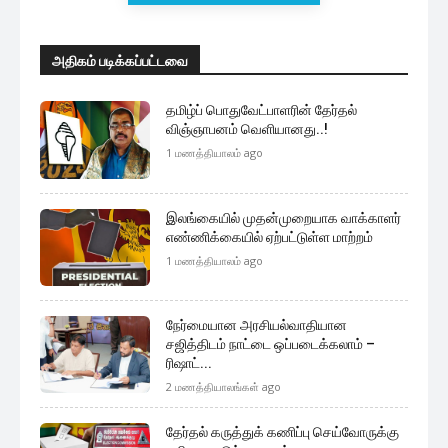
அதிகம் படிக்கப்பட்டவை
தமிழ்ப் பொதுவேட்பாளரின் தேர்தல்
விஞ்ஞாபனம் வெளியானது..!
1 மணத்தியாலம் ago
இலங்கையில் முதன்முறையாக வாக்காளர்
எண்ணிக்கையில் ஏற்பட்டுள்ள மாற்றம்
1 மணத்தியாலம் ago
நேர்மையான அரசியல்வாதியான
சஜித்திடம் நாட்டை ஒப்படைக்கலாம் –
ரிஷாட்...
2 மணத்தியாலங்கள் ago
தேர்தல் கருத்துக் கணிப்பு செய்வோருக்கு