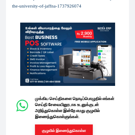
the-university-of-jaffna-1737926074
முக்கிய செய்திகளை நொடிப்பொழுதில் எங்கள்
செய்தி சேவையினூடாக உடனுக்குடன்
அறிந்துகொள்ள இன்றே எமது குழுவில்
இணைந்துகொள்ளுங்கள்.
குழுவில் இணைந்துகொள்ள