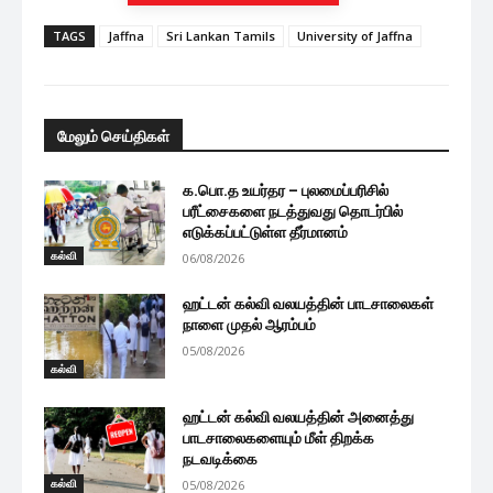
TAGS
Jaffna
Sri Lankan Tamils
University of Jaffna
மேலும் செய்திகள்
க.பொ.த உயர்தர – புலமைப்பரிசில்
பரீட்சைகளை நடத்துவது தொடர்பில்
எடுக்கப்பட்டுள்ள தீர்மானம்
கல்வி
06/08/2026
ஹட்டன் கல்வி வலயத்தின் பாடசாலைகள்
நாளை முதல் ஆரம்பம்
05/08/2026
கல்வி
ஹட்டன் கல்வி வலயத்தின் அனைத்து
பாடசாலைகளையும் மீள் திறக்க
நடவடிக்கை
கல்வி
05/08/2026