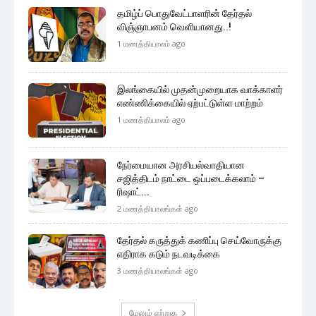
தமிழ்ப் பொதுவேட்பாளரின் தேர்தல்
விஞ்ஞாபனம் வெளியானது..!
1 மணத்தியாலம் ago
இலங்கையில் முதன்முறையாக வாக்காளர்
எண்ணிக்கையில் ஏற்பட்டுள்ள மாற்றம்
1 மணத்தியாலம் ago
நேர்மையான அரசியல்வாதியான
சஜித்திடம் நாட்டை ஒப்படைக்கலாம் –
ரிஷாட்...
2 மணத்தியாலங்கள் ago
தேர்தல் கருத்துக் கணிப்பு செய்வோருக்கு
எதிராக கடும் நடவடிக்கை
3 மணத்தியாலங்கள் ago
மேலும் ஏற்றுக