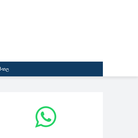
සිංහල