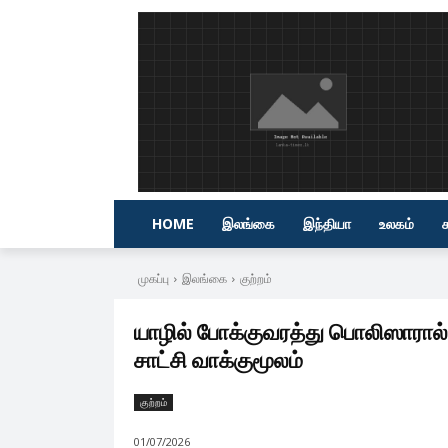
HOME
இலங்கை
இந்தியா
உலகம்
முகப்பு
இலங்கை
குற்றம்
யாழில் போக்குவரத்து பொலிஸாரால்
சாட்சி வாக்குமூலம்
குற்றம்
01/07/2026