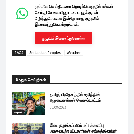
முக்கிய செய்திகளை நொடிப்பொழுதில் எங்கள்
செய்தி சேவையினூடாக உடனுக்குடன்
அறிந்துகொள்ள இன்றே எமது குழுவில்
இணைந்துகொள்ளுங்கள்.
குழுவில் இணைந்துகொள்ள
TAGS
Sri Lankan Peoples
Weather
மேலும் செய்திகள்
தமிழர் பிரதேசத்தில் சஜித்தின்
ஆதரவாளர்கள் கொண்டாட்டம்
06/08/2026
சமூகம்
இடைநிறுத்தப்படும் மட்டக்களப்பு
வேலையற்ற பட்டதாரிகள் சங்கத்தினரின்