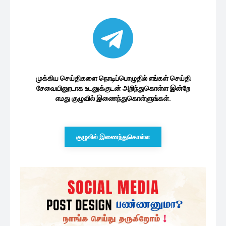
குழுவில் இணைந்துகொள்ள
இலங்கை அரசியல்
தேர்தலுக்கு பணத்தை வாரி இறைக்கும்
அனுர: சஜித் தரப்பு...
35 minutes ago
ஜனாதிபதி தேர்தல் பிரசாரத்திற்கு
செலவிடக்கூடிய தொகை நிர்ணயம்
45 minutes ago
சிதறடிக்க அல்ல சிறகடிக்க!:
வெளியாகவுள்ள திலகரின் தேர்தல்
விஞ்ஞாபனம்
2 மணத்தியாலங்கள் ago