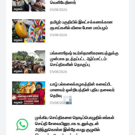
வெளியேறினார்
சமூகம்
05/08/2026
தமிழர் பகுதியில் இலட்சக்கணக்கான
ரூபாய்களில் விலை போன மாம்பழம்
05/08/2026
சமூகம்
பங்களாதேஷ் உயர்ஸ்தானிகரலாயத்துக்கு
முன்பாக நடத்தப்பட்ட ஆர்ப்பாட்டம்:
செய்திகளின் தொகுப்பு
சமூகம்
05/08/2026
யாழ் பல்கலைக்கழகத்தின் கலைப்பீட
மாணவர் ஒன்றியத்தின் புதிய தலைவர்
தெரிவு
சமூகம்
05/08/2026
சாவகச்சேரி வைத்தியசாலையின்
பிரச்சினைகள் குறித்து தீர்க்கமான முடிவு:
டக்ளஸ் உறுதி
சமூகம்
05/08/2026