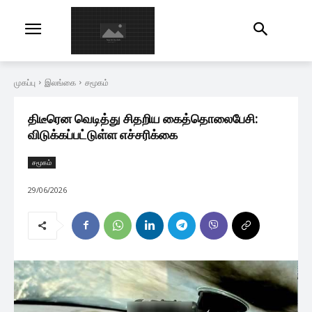
முகப்பு
இலங்கை
சமூகம்
திடீரென வெடித்து சிதறிய கைத்தொலைபேசி:
விடுக்கப்பட்டுள்ள எச்சரிக்கை
சமூகம்
29/06/2026