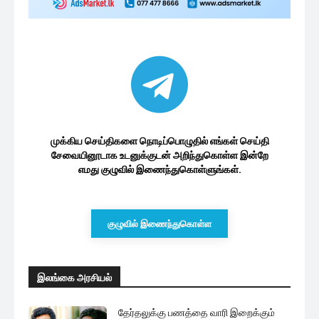
சிதறடிக்க அல்ல சிறகடிக்க!:
வெளியாகவுள்ள திலகரின் தேர்தல்
விஞ்ஞாபனம்
2 மணத்தியாலங்கள் ago
வடக்கு மாகாணத்திற்கு விஜயம்
மேற்கொள்ளவுள்ள சீனத் தூதுவர்
2 மணத்தியாலங்கள் ago
மேலும் ஏற்றுக