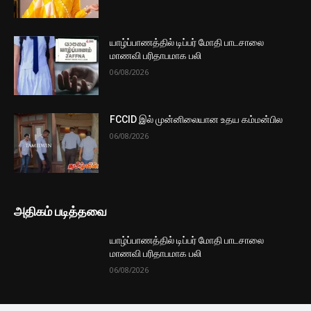
மேலும் ஏற்றுக
முக்கிய செய்திகளை நொடிப்பொழுதில் எங்கள் செய்தி
சேவையினூடாக உடனுக்குடன் அறிந்துகொள்ள இன்றே
எமது குழுவில் இணைந்துகொள்ளுங்கள்.
குழுவில் இணைந்துகொள்ள