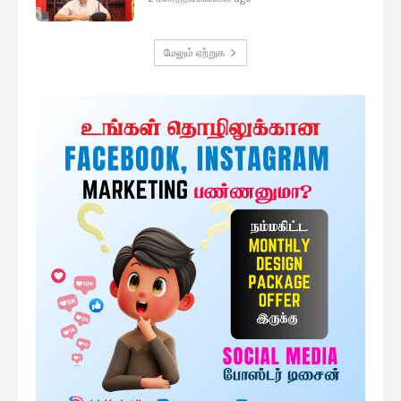
முக்கிய செய்திகளை நொடிப்பொழுதில் எங்கள் செய்தி
சேவையினூடாக உடனுக்குடன் அறிந்துகொள்ள இன்றே
எமது குழுவில் இணைந்துகொள்ளுங்கள்.
குழுவில் இணைந்துகொள்ள
அதிகம் படிக்கப்பட்டவை
தேர்தலுக்கு பணத்தை வாரி இறைக்கும்
அனுர: சஜித் தரப்பு...
35 minutes ago
ஜனாதிபதி தேர்தல் பிரசாரத்திற்கு
செலவிடக்கூடிய தொகை நிர்ணயம்
45 minutes ago