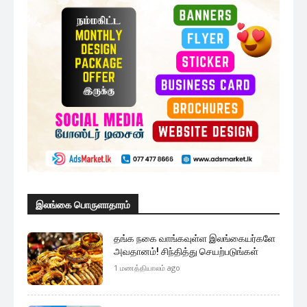
வடக்கு மாகாணத்திற்கு விஜயம்
மேற்கொள்ளவுள்ள சீனத் தூதுவர்
2 மணத்தியாலங்கள் ago
மேலும் ஏற்றுக
முக்கிய செய்திகளை நொடிப்பொழுதில் எங்கள் செய்தி
சேவையினூடாக உடனுக்குடன் அறிந்துகொள்ள இன்றே
எமது குழுவில் இணைந்துகொள்ளுங்கள்.
குழுவில் இணைந்துகொள்ள