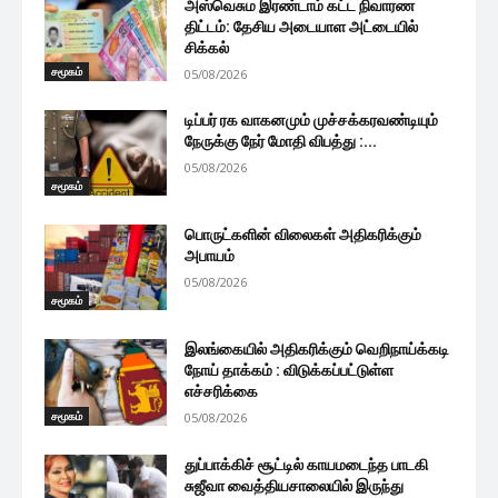
அஸ்வெசும இரண்டாம் கட்ட நிவாரண
திட்டம்: தேசிய அடையாள அட்டையில்
சிக்கல்
சமூகம்
05/08/2026
டிப்பர் ரக வாகனமும் முச்சக்கரவண்டியும்
நேருக்கு நேர் மோதி விபத்து :...
05/08/2026
சமூகம்
பொருட்களின் விலைகள் அதிகரிக்கும்
அபாயம்
05/08/2026
சமூகம்
இலங்கையில் அதிகரிக்கும் வெறிநாய்க்கடி
நோய் தாக்கம் : விடுக்கப்பட்டுள்ள
எச்சரிக்கை
சமூகம்
05/08/2026
துப்பாக்கிச் சூட்டில் காயமடைந்த பாடகி
சுஜீவா வைத்தியசாலையில் இருந்து