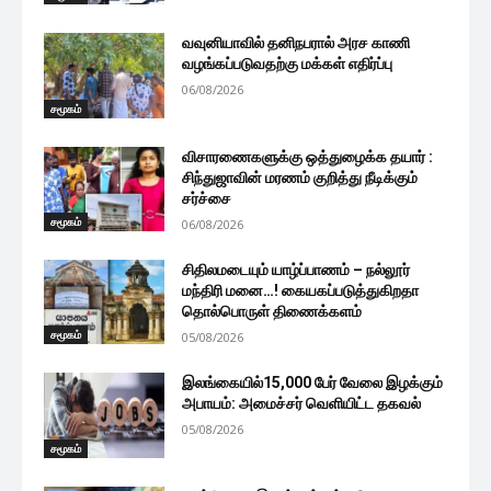
வவுனியாவில் தனிநபரால் அரச காணி
வழங்கப்படுவதற்கு மக்கள் எதிர்ப்பு
06/08/2026
சமூகம்
விசாரணைகளுக்கு ஒத்துழைக்க தயார் :
சிந்துஜாவின் மரணம் குறித்து நீடிக்கும்
சர்ச்சை
சமூகம்
06/08/2026
சிதிலமடையும் யாழ்ப்பாணம் – நல்லூர்
மந்திரி மனை…! கையகப்படுத்துகிறதா
தொல்பொருள் திணைக்களம்
சமூகம்
05/08/2026
இலங்கையில்15,000 பேர் வேலை இழக்கும்
அபாயம்: அமைச்சர் வெளியிட்ட தகவல்
05/08/2026
சமூகம்