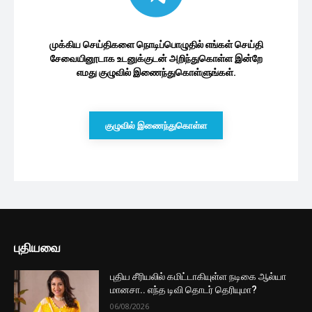
இலங்கை பொருளாதாரம்
தங்க நகை வாங்கவுள்ள இலங்கையர்களே
அவதானம்! சிந்தித்து செயற்படுங்கள்
1 மணத்தியாலம் ago
கொள்கலன் விடுவிப்பில் தாமதம் : தயாசிறி
ஜயசேகர குற்றச்சாட்டு
2 மணத்தியாலங்கள் ago
சர்வதேச நாணய நிதியத்தின் முக்கிய
பிரதிநிதி இலங்கைக்கு விஜயம்
4 மணத்தியாலங்கள் ago
முக்கிய ஒப்பந்தங்களில்
கையெழுத்திட்டுள்ள சீனா – இலங்கை
5 மணத்தியாலங்கள் ago