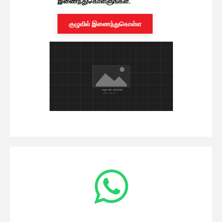
யாழில் முன்னெடுக்கப்பட்ட செஞ்சோலை
படுகொலையின் நினைவேந்தல்
05/08/2026
சமூகம்
யாழ்ப்பாணம் எக்ஸ்போ 2024 வர்த்தக
கண்காட்சி
05/08/2026
சமூகம்
ஜனாதிபதி வேட்பாளர் பதவிக்கு இலஞ்சம்:
கட்சியொன்றின் செயலாளர் உட்பட
அதிகாரிகள் கைது
சமூகம்
05/08/2026
இரண்டு வாரங்களுக்கான கற்பித்தல்
நடவடிக்கை தொடர்பில் வெளியான
அறிவிப்பு
சமூகம்
05/08/2026