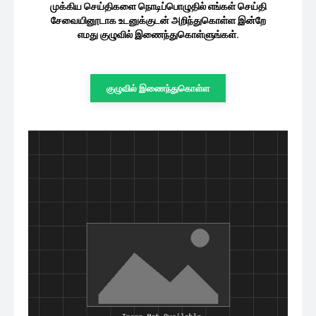
22ஆவது அரசியலமைப்புத் திருத்தச்
சட்டமூலத்தை நாடாளுமன்றத்தில்
முன்வைக்க நடவடிக்கை
சமூகம்
05/08/2026
முக்கிய செய்திகளை நொடிப்பொழுதில் எங்கள்
செய்தி சேவையினூடாக உடனுக்குடன்
அறிந்துகொள்ள இன்றே எமது குழுவில்
இணைந்துகொள்ளுங்கள்.
குழுவில் இணைந்துகொள்ள