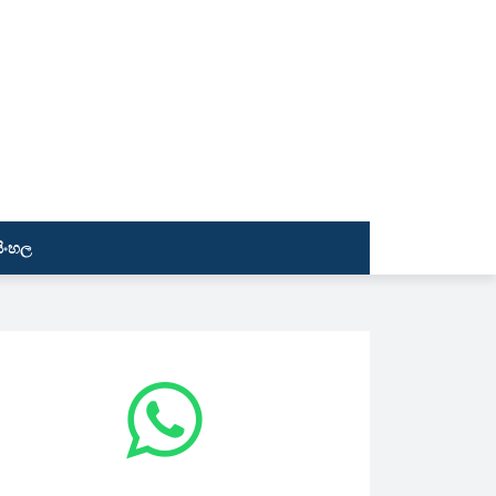
සිංහල