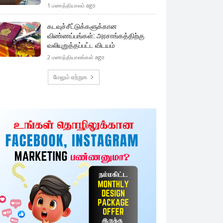
1 மணத்தியாலம் ago
கடவுச்சீட்டுக்களுக்கான
விண்ணப்பங்கள்: அரசாங்கத்திற்கு
வலியுறுத்தப்பட்ட விடயம்
2 மணத்தியாலங்கள் ago
மேலும் ஏற்றுக