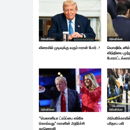
அமெரிக்கா
அமெரிக்கா
விரைவில் முடிவுக்கு வரும் ஈரான் போர்..!
வொஷிங்டனில் 
விடுதியை முற்
போராட்டக்காரர
அமெரிக்கா
அமெரிக்கா
“மெலானியா ட்ரம்ப்பை எங்கே
அமெரிக்காவில் 
கொல்வது” ஈரானின் அதிர்ச்சி
பரிதாப பலி
காணொளி