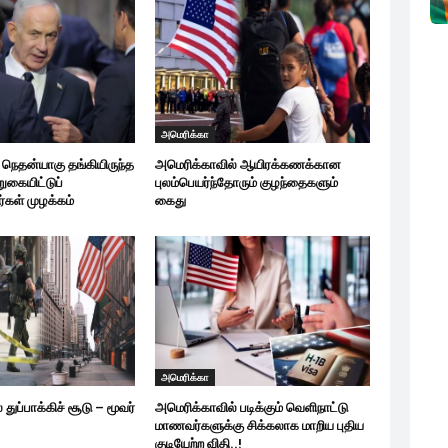
அமெரிக்கா
நெதன்யாகு தங்கியிருந்த
அமெரிக்காவில் ஆயிரக்கணக்கான
றுகையிட்டுப்
புலம்பெயர்ந்தோரும் குழந்தைகளும்
்கள் முழக்கம்
கைது
அமெரிக்கா
துப்பாக்கிச் சூடு – மூவர்
அமெரிக்காவில் படிக்கும் வெளிநாட்டு
மாணவர்களுக்கு சிக்கலாக மாறிய புதிய
குடியேற்ற விதி..!