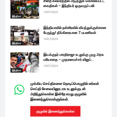
சிறை கலவரத்தில் அடித்துக் கொல்லப்பட்ட
கைதிகள் – இந்தியர் ஒருவரும் பலி
16/07/2026
இந்தியா
இந்தியாவில் நள்ளிரவில் விபத்துக்குள்ளான
பேருந்து! தீக்கிரையான 7 பயணிகள்
16/07/2026
இந்தியா
இயக்குநர் பாரதிராஜா உடலுக்கு முழு அரசு
மரியாதை – முதலமைச்சர் விஜய்...
15/07/2026
இந்தியா
முக்கிய செய்திகளை நொடிப்பொழுதில் எங்கள்
செய்தி சேவையினூடாக உடனுக்குடன்
அறிந்துகொள்ள இன்றே எமது குழுவில்
இணைந்துகொள்ளுங்கள்.
குழுவில் இணைந்துகொள்ள