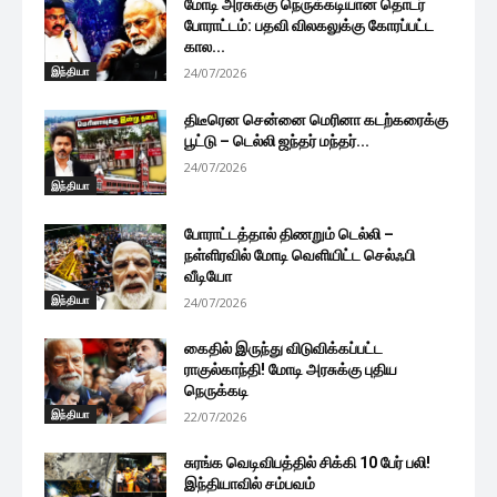
மோடி அரசுக்கு நெருக்கடியான தொடர்
போராட்டம்: பதவி விலகலுக்கு கோரப்பட்ட
கால...
இந்தியா
24/07/2026
திடீரென சென்னை மெரினா கடற்கரைக்கு
பூட்டு – டெல்லி ஜந்தர் மந்தர்...
24/07/2026
இந்தியா
போராட்டத்தால் திணறும் டெல்லி –
நள்ளிரவில் மோடி வெளியிட்ட செல்ஃபி
வீடியோ
இந்தியா
24/07/2026
கைதில் இருந்து விடுவிக்கப்பட்ட
ராகுல்காந்தி! மோடி அரசுக்கு புதிய
நெருக்கடி
இந்தியா
22/07/2026
சுரங்க வெடிவிபத்தில் சிக்கி 10 பேர் பலி!
இந்தியாவில் சம்பவம்