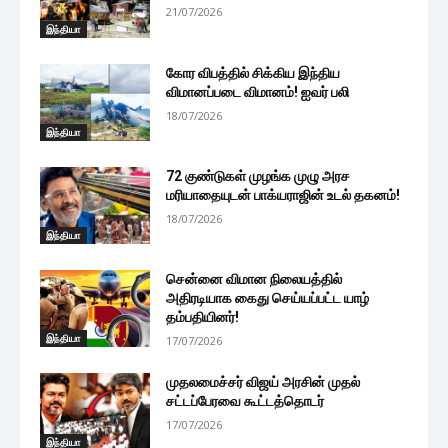
21/07/2026
இந்தியா
கோர விபத்தில் சிக்கிய இந்திய
விமானப்படை விமானம்! ஐவர் பலி
18/07/2026
இந்தியா
72 குண்டுகள் முழங்க முழு அரச
மரியாதையுடன் பாக்யராஜின் உடல் தகனம்!
18/07/2026
இந்தியா
சென்னை விமான நிலையத்தில்
அதிரடியாக கைது செய்யப்பட்ட யாழ்
தம்பதியினர்!
இந்தியா
17/07/2026
முதலமைச்சர் விஜய் அரசின் முதல்
சட்டப்பேரவை கூட்டத்தொடர்
17/07/2026
இந்தியா