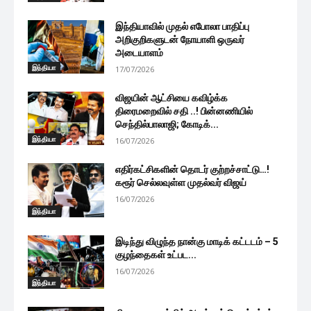
இந்தியாவில் முதல் எபோலா பாதிப்பு
அறிகுறிகளுடன் நோயாளி ஒருவர்
அடையாளம்
இந்தியா
17/07/2026
விஜயின் ஆட்சியை கவிழ்க்க
திரைமறைவில் சதி ..! பின்னணியில்
செந்தில்பாலாஜி; கோடிக்...
இந்தியா
16/07/2026
எதிர்கட்சிகளின் தொடர் குற்றச்சாட்டு…!
கரூர் செல்லவுள்ள முதல்வர் விஜய்
16/07/2026
இந்தியா
இடிந்து விழுந்த நான்கு மாடிக் கட்டடம் – 5
குழந்தைகள் உட்பட...
16/07/2026
இந்தியா