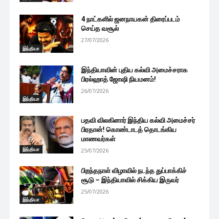
4 நாட்களில் ஜனநாயகன் திரைப்படம்
செய்த வசூல்
27/07/2026
இந்தியா
இந்தியாவின் புதிய கல்வி அமைச்சராக
பிரல்ஹாத் ஜோஷி நியமனம்!
26/07/2026
இந்தியா
பதவி விலகினார் இந்திய கல்வி அமைச்சர்
பிரதான்! கொண்டாடத் தொடங்கிய
மாணவர்கள்
இந்தியா
25/07/2026
பிறந்தநாள் விழாவில் நடந்த துப்பாக்கிச்
சூடு – இந்தியாவில் சிக்கிய இருவர்
25/07/2026
இந்தியா