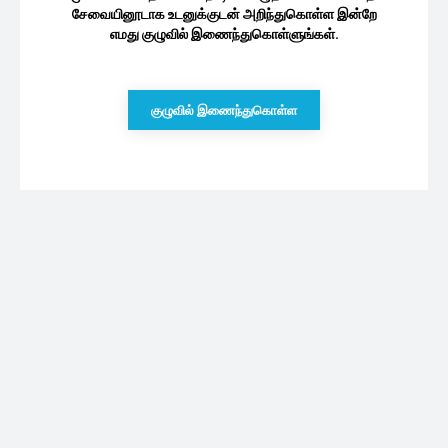
சேவையினூடாக உடனுக்குடன் அறிந்துகொள்ள இன்றே
எமது குழுவில் இணைந்துகொள்ளுங்கள்.
குழுவில் இணைந்துகொள்ள
புதியவை
கனடாவில் தம்பதிக்கு நேர்ந்த பரிதாபம் :
நொடிப்பொழுதில் பறிபோன பெருந்தொகை
பணம்
08/08/2026
முல்லைத்தீவில் துப்பாக்கிச்சூடு! ஒருவர்