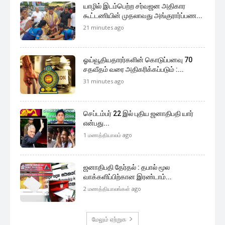
யாழில் இடம்பெற்ற சர்வஜன அதிகார
கூட்டணியின் முதலாவது அங்குரார்ப்பண...
21 minutes ago
ஓய்வூதியதாரர்களின் கொடுப்பனவு 70
சதவீதம் வரை அதிகரிக்கப்படும் :...
31 minutes ago
செப்டம்பர் 22 இல் புதிய ஜனாதிபதி யார்
என்பது...
1 மணத்தியாலம் ago
ஜனாதிபதி தேர்தல் : தபால் மூல
வாக்களிப்பிற்கான இரண்டாம்...
2 மணத்தியாலங்கள் ago
மேலும் ஏற்றுக