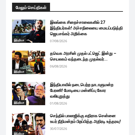
மேலும் செய்திகள்
இலங்கை சிறைச்சாலைகளில் 27
இந்தியர்கள்! அச்சநிலையை மையப்படுத்தி
ஜெயசங்கர் அறிக்கை
இந்தியா
07/08/2026
தவெக அரசின் முதல் பட்ஜெட் இன்று –
செயலகம் வந்தடைந்த முதல்வர்...
06/08/2026
இந்தியா
இந்தியாவில் நடைபெற்ற நாடாளுமன்ற
பேரணி! மோடியை மன்னிப்பு கோர
வலியுறுத்து
இந்தியா
01/08/2026
செந்தில் பாலாஜிக்கு எதிராக சென்னை
உயர் நீதிமன்றம் பிறப்பித்த அதிரடி உத்தரவு!
30/07/2026
இந்தியா