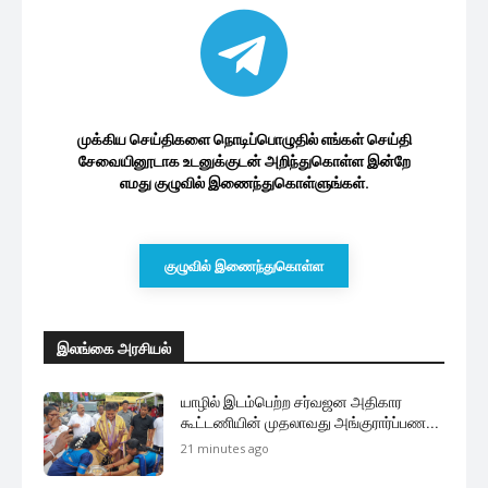
முக்கிய செய்திகளை நொடிப்பொழுதில் எங்கள் செய்தி
சேவையினூடாக உடனுக்குடன் அறிந்துகொள்ள இன்றே
எமது குழுவில் இணைந்துகொள்ளுங்கள்.
குழுவில் இணைந்துகொள்ள
இலங்கை அரசியல்
யாழில் இடம்பெற்ற சர்வஜன அதிகார
கூட்டணியின் முதலாவது அங்குரார்ப்பண...
21 minutes ago