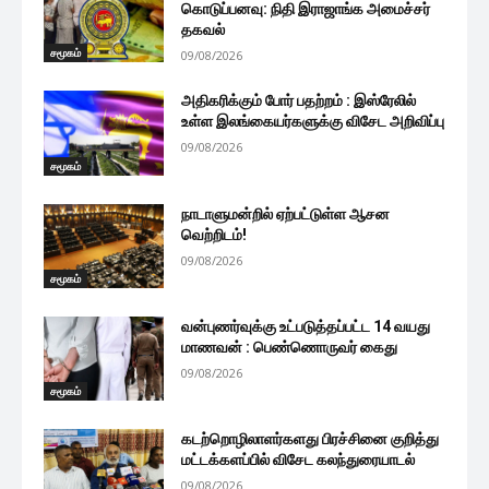
கொடுப்பனவு: நிதி இராஜாங்க அமைச்சர்
தகவல்
சமூகம்
09/08/2026
அதிகரிக்கும் போர் பதற்றம் : இஸ்ரேலில்
உள்ள இலங்கையர்களுக்கு விசேட அறிவிப்பு
09/08/2026
சமூகம்
நாடாளுமன்றில் ஏற்பட்டுள்ள ஆசன
வெற்றிடம்!
09/08/2026
சமூகம்
வன்புணர்வுக்கு உட்படுத்தப்பட்ட 14 வயது
மாணவன் : பெண்ணொருவர் கைது
09/08/2026
சமூகம்
கடற்றொழிலாளர்களது பிரச்சினை குறித்து
மட்டக்களப்பில் விசேட கலந்துரையாடல்
09/08/2026