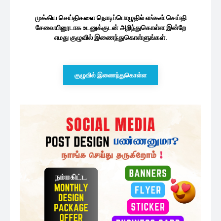
ஜனாதிபதி தேர்தலில் 3ஆம் இடத்தில் சஜித்
பிரேமதாச –...
53 minutes ago
சஜித்திடம் இருந்து விலகியமைக்கான
காரணத்தை வெளிப்படுத்திய
சரத்பொன்சேகா
1 மணத்தியாலம் ago
தேர்தல் முறைப்பாடுகள் தொடர்ந்து
அதிகரிப்பு – தேர்தல் ஆணைக்குழு...
2 மணத்தியாலங்கள் ago
அரச ஊழியர்களின் சம்பளத்தை
அதிகரிக்கும் தீவிர முயற்சியில் ரணில்...
3 மணத்தியாலங்கள் ago