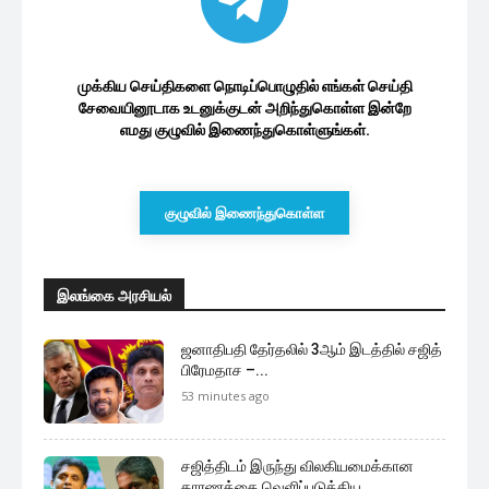
அரச ஊழியர்களின் சம்பளத்தை
அதிகரிக்கும் தீவிர முயற்சியில் ரணில்...
3 மணத்தியாலங்கள் ago
மேலும் ஏற்றுக