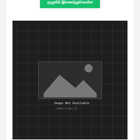
செய்தி சேவையினூடாக உடனுக்குடன்
அறிந்துகொள்ள இன்றே எமது குழுவில்
இணைந்துகொள்ளுங்கள்.
குழுவில் இணைந்துகொள்ள