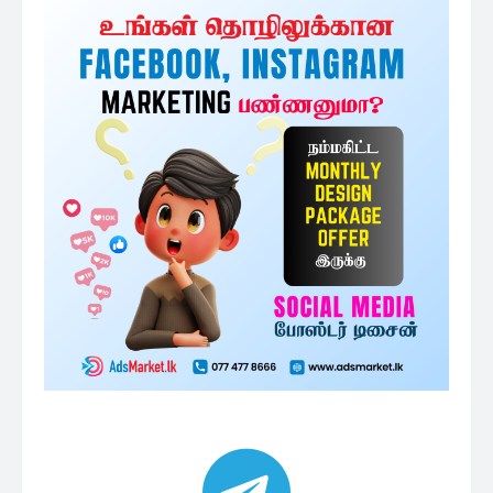
குழுவில் இணைந்துகொள்ள
அதிகம் படிக்கப்பட்டவை
ஜனாதிபதி தேர்தலில் 3ஆம் இடத்தில் சஜித்
பிரேமதாச –...
53 minutes ago
சஜித்திடம் இருந்து விலகியமைக்கான
காரணத்தை வெளிப்படுத்திய
சரத்பொன்சேகா
1 மணத்தியாலம் ago
தேர்தல் முறைப்பாடுகள் தொடர்ந்து
அதிகரிப்பு – தேர்தல் ஆணைக்குழு...
2 மணத்தியாலங்கள் ago