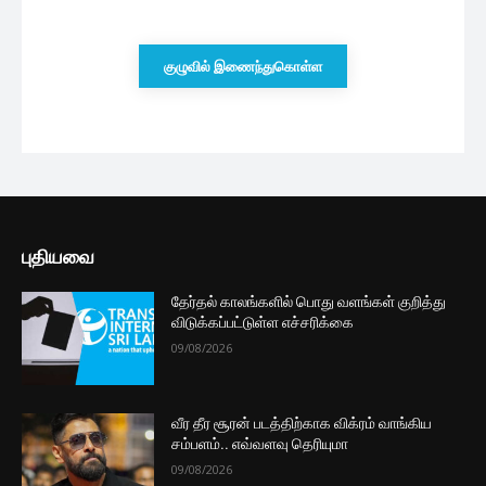
23 minutes ago
வரி விதிப்பிற்கு பின்னர் வெளியான
வாகனங்களின் விலை நிலவரம்
2 மணத்தியாலங்கள் ago
சிக்கலுக்கு உள்ளாகும் டிஜிட்டல்
சேவைகளுக்கான 18வீத வரி விதிப்பு...
3 மணத்தியாலங்கள் ago
இலங்கையின் உத்தியோகபூர்வ கையிருப்பு
வீழ்ச்சி
5 மணத்தியாலங்கள் ago
மேலும் ஏற்றுக