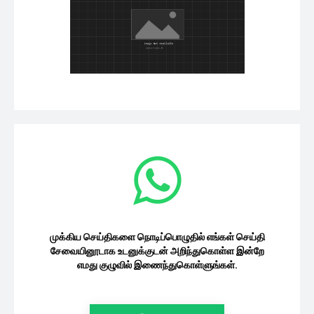
நாடாளுமன்ற உறுப்பினர்களின் வெளிநாட்டு
பயணங்கள் குறித்து வெளியான அறிவிப்பு
09/08/2026
சமூகம்
திருகோணமலையில் செந்தில்
தொண்டமானால் மக்களிடத்தில்
கையளிக்கப்பட்ட இந்து மயான காணி
சமூகம்
08/08/2026
அரச ஊழியர்களின் சம்பள அதிகரிப்பு
தொடர்பில் அரசாங்கத்தின் முக்கிய
அறிவிப்பு
சமூகம்
08/08/2026
இந்திய – இலங்கை கப்பல் சேவை மீண்டும்
ஆரம்பம்
08/08/2026
சமூகம்
முக்கிய செய்திகளை நொடிப்பொழுதில் எங்கள்