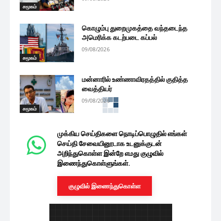
சமூகம்
கொழும்பு துறைமுகத்தை வந்தடைந்த
அமெரிக்க கடற்படை கப்பல்
09/08/2026
சமூகம்
மன்னாரில் உண்ணாவிரதத்தில் குதித்த
வைத்தியர்
09/08/2026
சமூகம்
அதிகரிக்கும் இந்திய சுற்றுலா பயணிகளின்
வருகை
09/08/2026
சமூகம்
கட்டுப்பணம் செலுத்திய சில வேட்பாளர்கள்
குறித்த உண்மையை அம்பலப்படுத்திய
மகிந்த தேசப்பிரிய
சமூகம்
09/08/2026