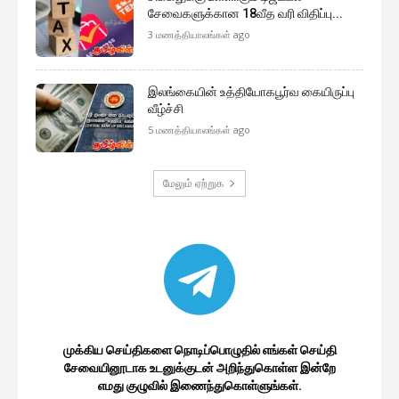
இலங்கை பொருளாதாரம்
சட்டவிரோதமாக இறக்குமதி செய்யப்பட்ட
வாகனங்கள்! இரு வாரங்களில்
வெளியாகவுள்ள...