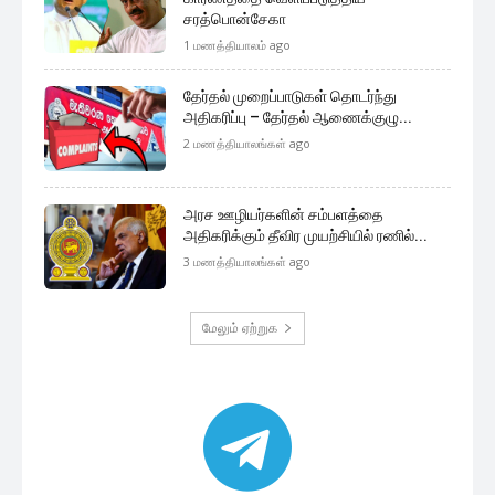
முக்கிய செய்திகளை நொடிப்பொழுதில் எங்கள் செய்தி
சேவையினூடாக உடனுக்குடன் அறிந்துகொள்ள இன்றே
எமது குழுவில் இணைந்துகொள்ளுங்கள்.
குழுவில் இணைந்துகொள்ள
இலங்கை அரசியல்