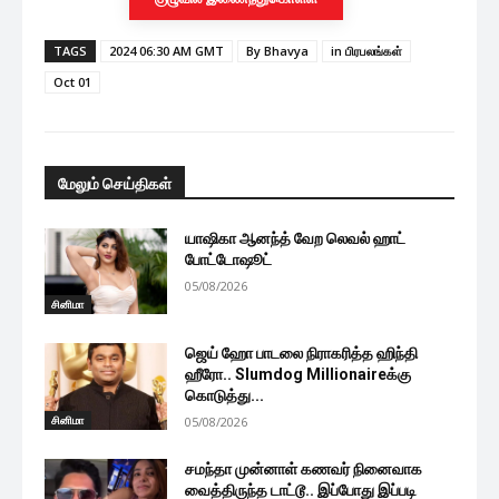
TAGS
2024 06:30 AM GMT
By Bhavya
in பிரபலங்கள்
Oct 01
மேலும் செய்திகள்
யாஷிகா ஆனந்த் வேற லெவல் ஹாட்
போட்டோஷூட்
05/08/2026
சினிமா
ஜெய் ஹோ பாடலை நிராகரித்த ஹிந்தி
ஹீரோ.. Slumdog Millionaireக்கு
கொடுத்து...
சினிமா
05/08/2026
சமந்தா முன்னாள் கணவர் நினைவாக
வைத்திருந்த டாட்டூ.. இப்போது இப்படி