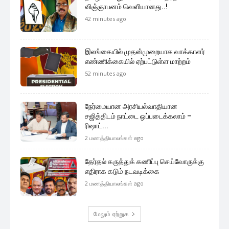
விஞ்ஞாபனம் வெளியானது..!
42 minutes ago
இலங்கையில் முதன்முறையாக வாக்காளர்
எண்ணிக்கையில் ஏற்பட்டுள்ள மாற்றம்
52 minutes ago
நேர்மையான அரசியல்வாதியான
சஜித்திடம் நாட்டை ஒப்படைக்கலாம் –
ரிஷாட்...
2 மணத்தியாலங்கள் ago
தேர்தல் கருத்துக் கணிப்பு செய்வோருக்கு
எதிராக கடும் நடவடிக்கை
2 மணத்தியாலங்கள் ago
மேலும் ஏற்றுக