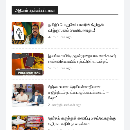
அதிகம் படிக்கப்பட்டவை
தமிழ்ப் பொதுவேட்பாளரின் தேர்தல்
விஞ்ஞாபனம் வெளியானது..!
42 minutes ago
இலங்கையில் முதன்முறையாக வாக்காளர்
எண்ணிக்கையில் ஏற்பட்டுள்ள மாற்றம்
52 minutes ago
நேர்மையான அரசியல்வாதியான
சஜித்திடம் நாட்டை ஒப்படைக்கலாம் –
ரிஷாட்...
2 மணத்தியாலங்கள் ago
தேர்தல் கருத்துக் கணிப்பு செய்வோருக்கு
எதிராக கடும் நடவடிக்கை