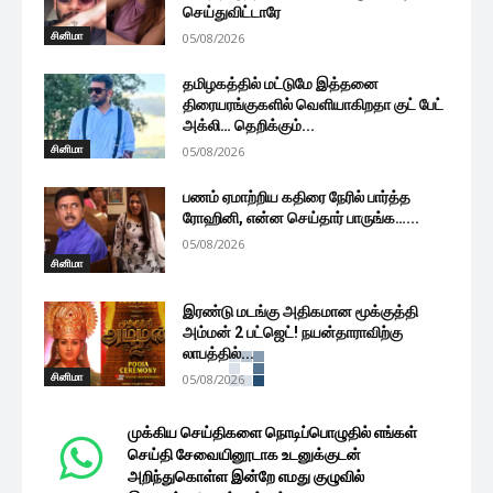
செய்துவிட்டாரே
சினிமா
05/08/2026
தமிழகத்தில் மட்டுமே இத்தனை
திரையரங்குகளில் வெளியாகிறதா குட் பேட்
அக்லி… தெறிக்கும்...
சினிமா
05/08/2026
பணம் ஏமாற்றிய கதிரை நேரில் பார்த்த
ரோஹினி, என்ன செய்தார் பாருங்க…...
05/08/2026
சினிமா
இரண்டு மடங்கு அதிகமான மூக்குத்தி
அம்மன் 2 பட்ஜெட்! நயன்தாராவிற்கு
லாபத்தில்...
சினிமா
05/08/2026
முக்கிய செய்திகளை நொடிப்பொழுதில் எங்கள்
செய்தி சேவையினூடாக உடனுக்குடன்
அறிந்துகொள்ள இன்றே எமது குழுவில்