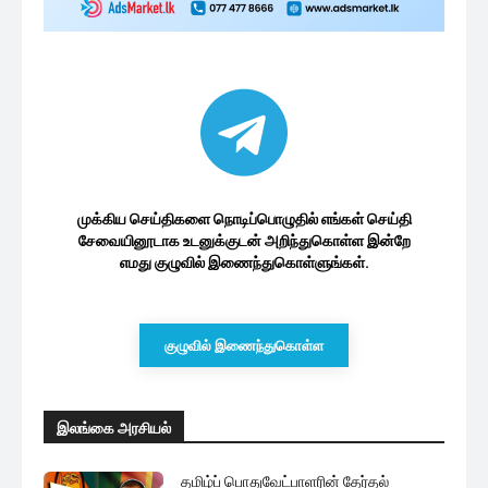
முக்கிய செய்திகளை நொடிப்பொழுதில் எங்கள் செய்தி
சேவையினூடாக உடனுக்குடன் அறிந்துகொள்ள இன்றே
எமது குழுவில் இணைந்துகொள்ளுங்கள்.
குழுவில் இணைந்துகொள்ள
இலங்கை அரசியல்
தமிழ்ப் பொதுவேட்பாளரின் தேர்தல்