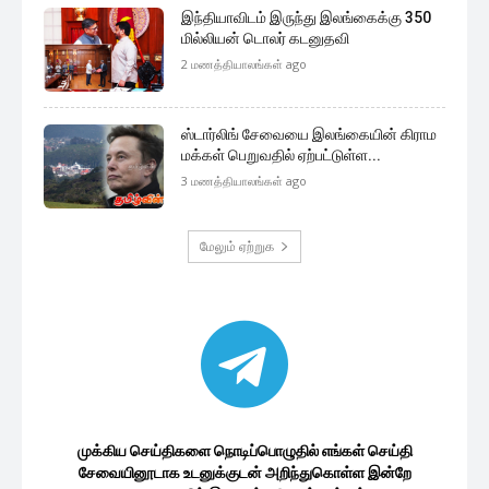
இந்தியாவிடம் இருந்து இலங்கைக்கு 350
மில்லியன் டொலர் கடனுதவி
2 மணத்தியாலங்கள் ago
ஸ்டார்லிங் சேவையை இலங்கையின் கிராம
மக்கள் பெறுவதில் ஏற்பட்டுள்ள...
3 மணத்தியாலங்கள் ago
மேலும் ஏற்றுக
முக்கிய செய்திகளை நொடிப்பொழுதில் எங்கள் செய்தி
சேவையினூடாக உடனுக்குடன் அறிந்துகொள்ள இன்றே