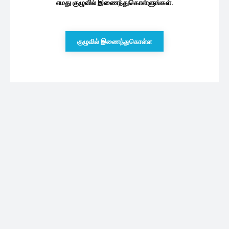
எமது குழுவில் இணைந்துகொள்ளுங்கள்.
குழுவில் இணைந்துகொள்ள
புதியவை
சிதிலமடையும் யாழ்ப்பாணம் – நல்லூர் மந்திரி
மனை…! கையகப்படுத்துகிறதா தொல்பொருள்
திணைக்களம்
05/08/2026
இலங்கையில்15,000 பேர் வேலை இழக்கும்
அபாயம்: அமைச்சர் வெளியிட்ட தகவல்