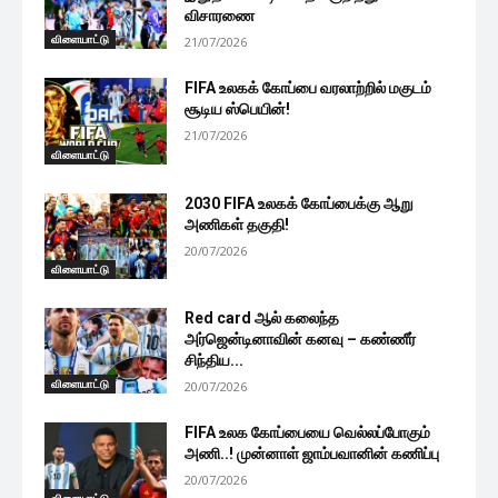
விசாரணை
விளையாட்டு
21/07/2026
FIFA உலகக் கோப்பை வரலாற்றில் மகுடம்
சூடிய ஸ்பெயின்!
21/07/2026
விளையாட்டு
2030 FIFA உலகக் கோப்பைக்கு ஆறு
அணிகள் தகுதி!
20/07/2026
விளையாட்டு
Red card ஆல் கலைந்த
அர்ஜென்டினாவின் கனவு – கண்ணீர்
சிந்திய...
விளையாட்டு
20/07/2026
FIFA உலக கோப்பையை வெல்லப்போகும்
அணி..! முன்னாள் ஜாம்பவானின் கணிப்பு
20/07/2026