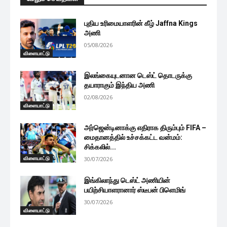
புதிய உரிமையாளரின் கீழ் Jaffna Kings
அணி
05/08/2026
விளையாட்டு
இலங்கையுடனான டெஸ்ட் தொடருக்கு
தயாராகும் இந்திய அணி
02/08/2026
விளையாட்டு
அர்ஜென்டினாக்கு எதிராக திரும்பும் FIFA –
மைதானத்தில் உச்சக்கட்ட வன்மம்:
சிக்கலில்...
விளையாட்டு
30/07/2026
இங்கிலாந்து டெஸ்ட் அணியின்
பயிற்சியாளரானார் ஸ்டீபன் பிளெமிங்
30/07/2026
விளையாட்டு