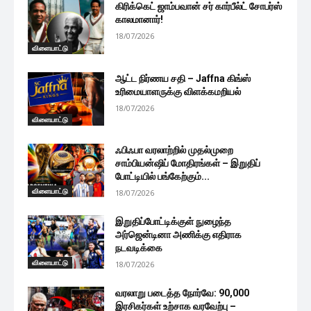
கிரிக்கெட் ஜாம்பவான் சர் கார்பீல்ட் சோபர்ஸ்
காலமானார்!
18/07/2026
விளையாட்டு
ஆட்ட நிர்ணய சதி – Jaffna கிங்ஸ்
உரிமையாளருக்கு விளக்கமறியல்
18/07/2026
விளையாட்டு
ஃபிஃபா வரலாற்றில் முதல்முறை
சாம்பியன்ஷிப் மோதிரங்கள் – இறுதிப்
போட்டியில் பங்கேற்கும்...
விளையாட்டு
18/07/2026
இறுதிப்போட்டிக்குள் நுழைந்த
அர்ஜென்டினா அணிக்கு எதிராக
நடவடிக்கை
விளையாட்டு
18/07/2026
வரலாறு படைத்த நோர்வே: 90,000
இரசிகர்கள் உற்சாக வரவேற்பு –